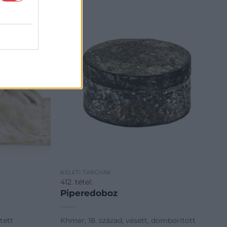
KELETI TÁRGYAK
412. tétel:
Piperedoboz
tett
Khmer, 18. század, vésett, domborított