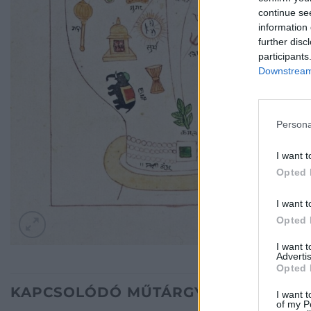
continue se
information 
further disc
participants
Downstream 
Persona
I want t
Opted 
I want t
Opted 
I want 
Advertis
Opted 
KAPCSOLÓDÓ MŰTÁRGYAK
I want t
of my P