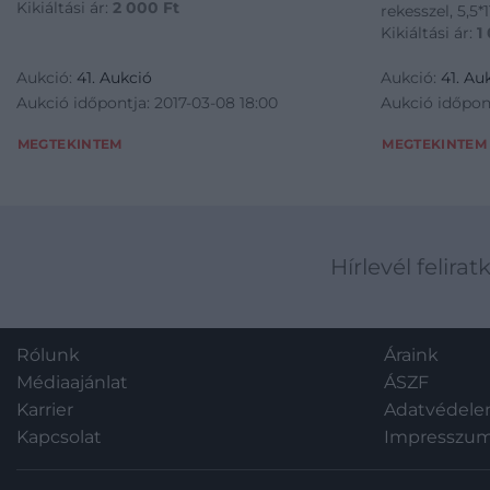
Kikiáltási ár:
2 000
Ft
rekesszel, 5,5*
Kikiáltási ár:
1
Aukció:
41. Aukció
Aukció:
41. Au
Aukció időpontja: 2017-03-08 18:00
Aukció időpont
MEGTEKINTEM
MEGTEKINTEM
Hírlevél felirat
Rólunk
Áraink
Médiaajánlat
ÁSZF
Karrier
Adatvédel
Kapcsolat
Impresszu