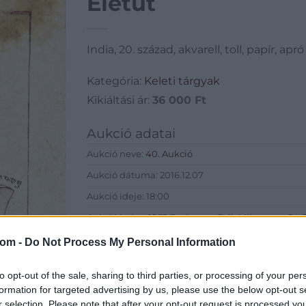
Életút
India, 20. század, akvarell, toll, papír, apr
Kategória:
Keleti tárgyak
Kikiáltási ár:
36 000
Ft
Aukció adatai
Aukció neve:
40. Aukció
Aukció dátuma: 2016.12.07
Aukció ideje: 18:00
Aukció helye: 1055 Budapest, Falk Miksa utca 24-2
Tételszám: 184
com -
Do Not Process My Personal Information
Eladó adatai
to opt-out of the sale, sharing to third parties, or processing of your per
formation for targeted advertising by us, please use the below opt-out s
Eladó:
Biksady
r selection. Please note that after your opt-out request is processed y