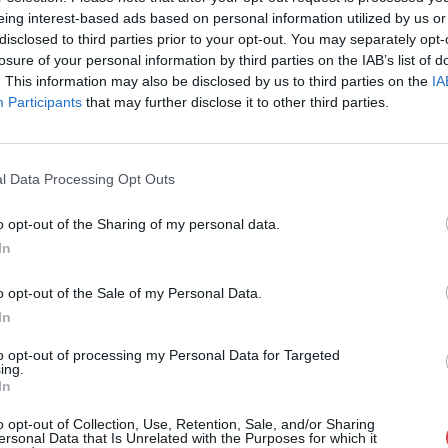
eing interest-based ads based on personal information utilized by us or
Cím: Törő Tam
disclosed to third parties prior to your opt-out. You may separately opt-
Biksady Galéria
1055, Budapest
losure of your personal information by third parties on the IAB’s list of
. This information may also be disclosed by us to third parties on the
IA
Telefon: 061/7
Participants
that may further disclose it to other third parties.
Weboldal:
htt
GALÉRIA TOVÁBBI MŰTÁRGYAI
l Data Processing Opt Outs
o opt-out of the Sharing of my personal data.
In
o opt-out of the Sale of my Personal Data.
In
to opt-out of processing my Personal Data for Targeted
ing.
In
o opt-out of Collection, Use, Retention, Sale, and/or Sharing
ersonal Data that Is Unrelated with the Purposes for which it