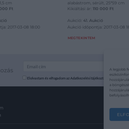
11,5 cm
alabástrom, sérült, 25*59 cm
 000
Ft
Kikiáltási ár:
110 000
Ft
kció
Aukció:
41. Aukció
ja: 2017-03-08 18:00
Aukció időpontja: 2017-03-08 1
MEGTEKINTEM
kozás
A legjobb f
eszközinfor
Elolvastam és elfogadom az Adatkezelési tájékoztatót: mutargy.co
hozzájárulá
a böngészés
hozzájárul
befolyásolh
em
ELF
m