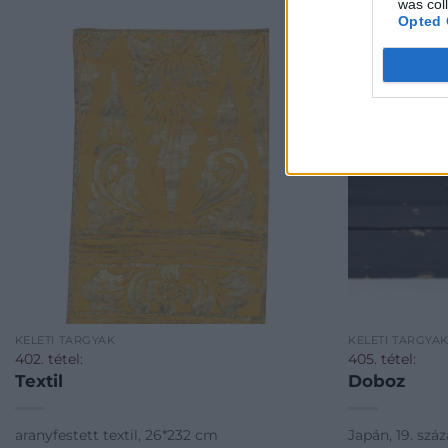
was col
Opted 
KELETI TÁRGYAK
KELETI TÁRGYA
402. tétel:
405. tétel:
Textil
Doboz
aranyfestett textil, 26*232 cm
Japán, 19. száz