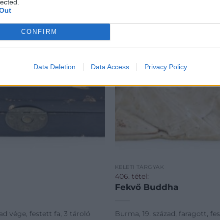
lected.
Out
CONFIRM
Data Deletion
Data Access
Privacy Policy
K
KELETI TÁRGYAK
406. tétel:
Fekvő Buddha
ad vége, festett fa, 3 tároló
Burma, 19. század, faragott, fes