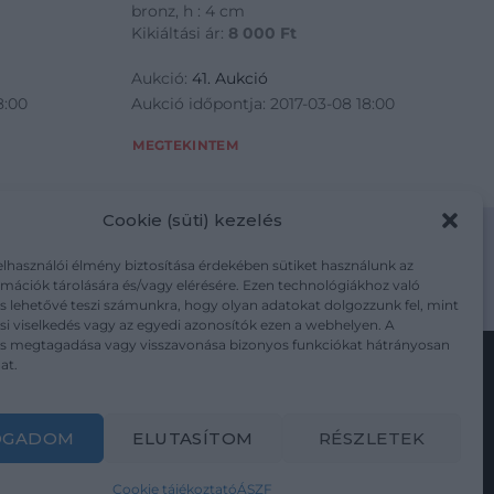
bronz, h : 4 cm
Kikiáltási ár:
8 000
Ft
Aukció:
41. Aukció
8:00
Aukció időpontja: 2017-03-08 18:00
MEGTEKINTEM
Cookie (süti) kezelés
elhasználói élmény biztosítása érdekében sütiket használunk az
mációk tárolására és/vagy elérésére. Ezen technológiákhoz való
m/adatkezelesi-tajekoztato/
s lehetővé teszi számunkra, hogy olyan adatokat dolgozzunk fel, mint
i viselkedés vagy az egyedi azonosítók ezen a webhelyen. A
ás megtagadása vagy visszavonása bizonyos funkciókat hátrányosan
at.
Kövesse a műtárgy.com-ot
OGADOM
ELUTASÍTOM
RÉSZLETEK
Cookie tájékoztató
ÁSZF