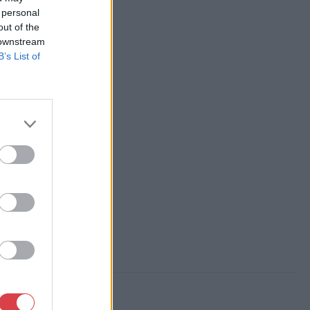
 personal
ás
out of the
 Kft.
, Falk Miksa u. 24-26.
 downstream
B’s List of
84-1111 061/780-9307
p://www.biksady.com