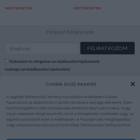
Komárom returned
MEGTEKINTEM
MEGTEKINTEM
cancellation.
Hírlevél feliratkozás
Elolvastam és elfogadom az Adatkezelési tájékoztatót:
mutargy.com/adatkezelesi-tajekoztato/
Cookie (süti) kezelés
Rólunk
Áraink
Médiaajánlat
ÁSZF
A legjobb felhasználói élmény biztosítása érdekében sütiket
Karrier
Adatvédelem
használunk az eszközinformációk tárolására és/vagy elérésére. Ezen
Kapcsolat
Impresszum
technológiákhoz való hozzájárulás lehetővé teszi számunkra, hogy
olyan adatokat dolgozzunk fel, mint a böngészési viselkedés vagy az
egyedi azonosítók ezen a webhelyen. A hozzájárulás megtagadása
vagy visszavonása bizonyos funkciókat hátrányosan befolyásolhat.
Kövesse a műtárgy.com-ot