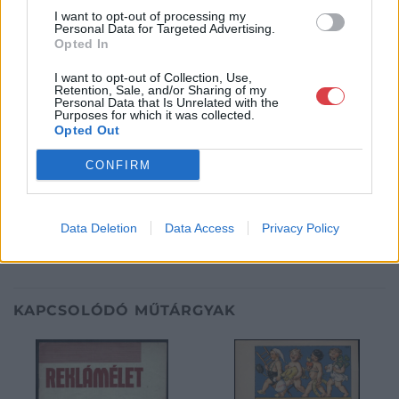
4035
I want to opt-out of processing my
Personal Data for Targeted Advertising.
Weboldal:
http://darabanth.com
Opted In
Bemutatkozás: A tételek a leütési ár + 25% jutalék megfizetése
után kerülnek a vevő tulajdonába. Ha a tételt nem személyesen
I want to opt-out of Collection, Use,
Retention, Sale, and/or Sharing of my
veszik át, a vevő a postaköltség, biztosítási díj megfizetésére is
Personal Data that Is Unrelated with the
köteles.
Purposes for which it was collected.
Opted Out
GALÉRIA TOVÁBBI MŰTÁRGYAI
CONFIRM
Data Deletion
Data Access
Privacy Policy
KAPCSOLÓDÓ MŰTÁRGYAK