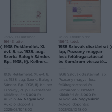
KÖNYV, PAPÍRRÉGISÉG
KÖNYV, PAPÍRRÉGISÉG
16643. tétel:
16642. tétel:
1938 Reklámélet. XI.
1938 Szlovák dísztávirat
évf. 8. sz. 1938. aug.
lap, Pozsony magyar
Szerk.: Balogh Sándor.
lesz felülragasztással
Bp., 1938, Ifj. Kellner
és Komárom visszatért
Ernő-ny., 20 p. Fekete-
bélyegzéssel. 1938
fehér fotókkal és
Slovak decorative
1938 Reklámélet. XI. évf. 8.
1938 Szlovák dísztávirat lap,
korabeli reklámokkal
telegram sheet,
sz. 1938. aug. Szerk.: Balogh
Pozsony magyar lesz
illusztrált. Kiadói
Bratislava becomes
Sándor. Bp., 1938, Ifj. Kellner
felülragasztással és
papírkötésben.
Hungarian overprint
Ernő-ny., 20 p. Fekete-fehér
Komárom visszatért
and Komárom returned
Kikiáltási ár:
5 000
Ft
Kikiáltási ár:
5 000
Ft
fotókkal és korabeli
bélyegzéssel. 1938 Slovak
cancellation.
Aukció:
44. Nagyaukció
Aukció:
44. Nagyaukció
reklámokkal illusztrált.
decorative telegram sheet,
Aukció időpontja:
Aukció időpontja:
Kiadói papírkötésben.
Bratislava becomes
2025/05/10 18:00
2025/05/10 18:00
Hungarian overprint and