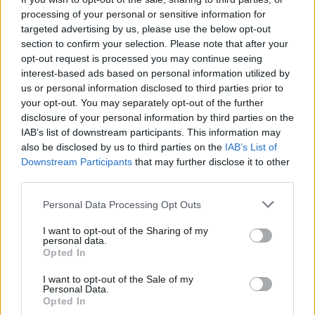
papírkötésben, sérült.
Aukció adatai
processing of your personal or sensitive information for
targeted advertising by us, please use the below opt-out
Aukció neve:
44. Nagyaukció
section to confirm your selection. Please note that after your
Aukció dátuma: 2025.05.10
opt-out request is processed you may continue seeing
interest-based ads based on personal information utilized by
Aukció ideje: 18:00
us or personal information disclosed to third parties prior to
Aukció helye:
http://www.darabanth.com
your opt-out. You may separately opt-out of the further
disclosure of your personal information by third parties on the
Tételszám: 16647
IAB’s list of downstream participants. This information may
also be disclosed by us to third parties on the
IAB’s List of
Eladó adatai
Downstream Participants
that may further disclose it to other
third parties.
Eladó:
Darabanth Kft
Personal Data Processing Opt Outs
Cím: Csonka Krisztián
Darabanth Bélyegkereskedelmi és
I want to opt-out of the Sharing of my
Aukciósház Kft.
personal data.
Opted In
Budapest
Andrássy út 16.
I want to opt-out of the Sale of my
1061
Personal Data.
Opted In
Telefon: 317-4757, 266-4154, 318-