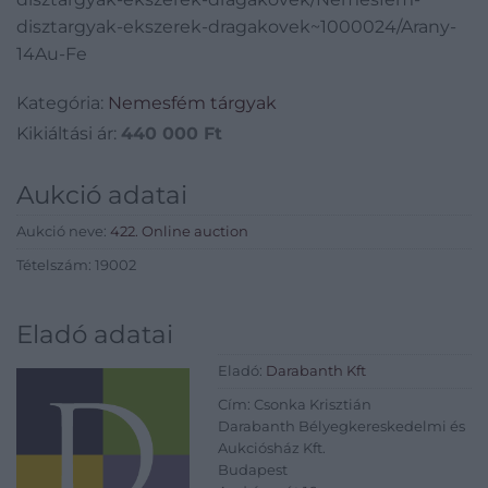
disztargyak-ekszerek-dragakovek~1000024/Arany-
14Au-Fe
Kategória:
Nemesfém tárgyak
Kikiáltási ár:
440 000
Ft
Aukció adatai
Aukció neve:
422. Online auction
Tételszám: 19002
Eladó adatai
Eladó:
Darabanth Kft
Cím: Csonka Krisztián
Darabanth Bélyegkereskedelmi és
Aukciósház Kft.
Budapest