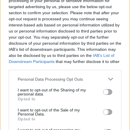
processing of your personal or sensitive information for
targeted advertising by us, please use the below opt-out
section to confirm your selection. Please note that after your
opt-out request is processed you may continue seeing
interest-based ads based on personal information utilized by
us or personal information disclosed to third parties prior to
your opt-out. You may separately opt-out of the further
disclosure of your personal information by third parties on the
IAB’s list of downstream participants. This information may
also be disclosed by us to third parties on the
IAB’s List of
Downstream Participants
that may further disclose it to other
NEMESFÉM TÁRGYAK
NEMESFÉM TÁRGYAK
third parties.
19764. tétel:
19756. tétel:
Unio. Zsebkönyv.
Hetey Zoltán: Ady
Personal Data Processing Opt Outs
Szerkeszti Urházy.
Bandi – Ady Endre.
1848. (A szerkesztő fia
Budapest, [1943].
I want to opt-out of the Sharing of my
által dedikált példány.)
Stádium Sajtóvállalat
personal data.
Kolozsvártt, [1847.]
Rt. (ny.) 184 p. + 2 t.
Opted In
Özvegy Barráné és
(kétoldalas). Egyetlen
Unio. Zsebkönyv. Szerkeszti
Hetey Zoltán: Ady Bandi -
Steinnál (Nyomatott a
kiadás. Hetey Zoltán
I want to opt-out of the Sale of my
Urházy. 1848. (A szerkesztő
Ady Endre. Budapest, [1943].
Personal Data.
királyi lyceum
visszaemlékezései
Opted In
fia által dedikált példány.)
Stádium Sajtóvállalat Rt.
betüivel). 1 t. (címkép:
diákéveiről, melyekben
Kolozsvártt, [1847.] Özvegy
(ny.) 184 p. + 2 t. (kétoldalas).
gróf Teleki Domokos
Ady Endrével együtt