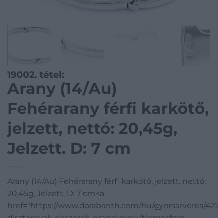
19002. tétel:
Arany (14/Au)
Fehérarany férfi karkötő,
jelzett, nettó: 20,45g,
Jelzett. D: 7 cm
Arany (14/Au) Fehérarany férfi karkötő, jelzett, nettó:
20,45g, Jelzett. D: 7 cm<a
href="https://www.darabanth.com/hu/gyorsarveres/4
disztargyak-ekszerek-dragakovek/Nemesfem-