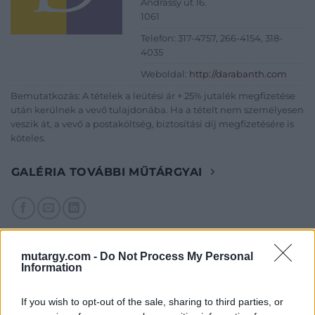
Andrássy út 16.
1061
Telefon: 317-4757, 266-4154, 318-
4035
Weboldal:
http://darabanth.com
Bemutatkozás: A tételek a leütési ár + 25% jutalék megfizetése
után kerülnek a vevő tulajdonába. Ha a tételt nem személyesen
veszik át, a vevő a postaköltség, biztosítási díj megfizetésére is
köteles.
GALÉRIA TOVÁBBI MŰTÁRGYAI
mutargy.com -
Do Not Process My Personal
Information
KAPCSOLÓDÓ MŰTÁRGYAK
If you wish to opt-out of the sale, sharing to third parties, or