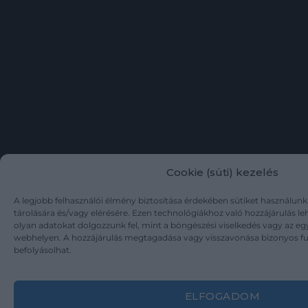
aranyozott festésű
lapszélekkel. Az
enyhén foltos első
kötéstáblán „Csak
egyesülve állhatunk”
feliratozású, Erdély és
Magyarország
egyesülését
szorgalmazó,
aranyozott
Cookie (süti) kezelés
A legjobb felhasználói élmény biztosítása érdekében sütiket használun
tárolására és/vagy elérésére. Ezen technológiákhoz való hozzájárulás l
olyan adatokat dolgozzunk fel, mint a böngészési viselkedés vagy az eg
webhelyen. A hozzájárulás megtagadása vagy visszavonása bizonyos f
befolyásolhat.
ELFOGADOM