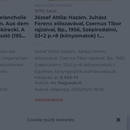
NEMESFÉM TÁRGYAK
19751. tétel:
Melancholie
József Attila: Hazám. Juhász
n. Aus dem
Ferenc előszavával, Csernus Tibor
kirecki. A
rajzaival, Bp., 1956, Szépirodalmi,
szló (1954-)
53+2 p.+8 (kőnyomatok) t.
missima-
Egyetlen, könyvgyűjtők számára
Booker-
készült bibliofil kiadás. Kiadói
olie des
József Attila: Hazám. Juhász Ferenc
anslated-
aranyozott félbőr-kötés, sérült
 Ungarischen
előszavával, Csernus Tibor rajzaival, Bp., 1956,
 példány.
gerinccel. Számozott (1982./2000)
rasznahorkai
Szépirodalmi, 53+2 p.+8 (kőnyomatok) t.
scher
rima
Egyetlen, könyvgyűjtők számára készült
+1+12 p.
Kikiáltási ár:
8 000
Ft
 Man Booker-
bibliofil kiadás. Kiadói aranyozott félbőr-
apírkötés,
Aukció:
44. Nagyaukció
d-díjas író
kötés, sérült gerinccel. Számozott
8:00
Aukció időpontja: 2025/05/10 18:00
rt a. M., 1995,
(1982./2000) példány.
+1+12 p.
MEGTEKINTEM
és, jó
Cookie (süti) kezelés