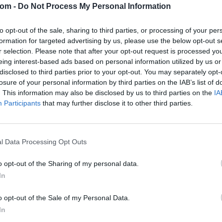
com -
Do Not Process My Personal Information
Eladó adatai
Eladó:
Dar
to opt-out of the sale, sharing to third parties, or processing of your per
formation for targeted advertising by us, please use the below opt-out s
Cím: Csonk
Darabanth 
r selection. Please note that after your opt-out request is processed y
Budapest
eing interest-based ads based on personal information utilized by us or
Andrássy út
disclosed to third parties prior to your opt-out. You may separately opt-
1061
losure of your personal information by third parties on the IAB’s list of
. This information may also be disclosed by us to third parties on the
IA
Telefon: 31
Participants
that may further disclose it to other third parties.
Weboldal:
l Data Processing Opt Outs
Bemutatkozás: A tételek a leütési ár + 25% jutal
személyesen veszik át, a vevő a postaköltség, bizto
o opt-out of the Sharing of my personal data.
In
GALÉRIA TOVÁBBI MŰTÁRGYAI
o opt-out of the Sale of my Personal Data.
In