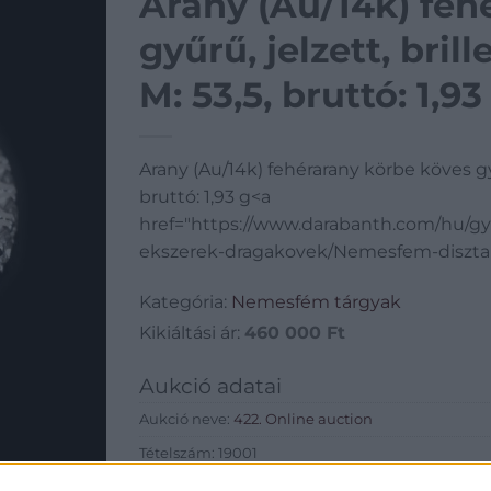
Arany (Au/14k) feh
gyűrű, jelzett, brill
M: 53,5, bruttó: 1,93
Arany (Au/14k) fehérarany körbe köves gyűrű
bruttó: 1,93 g<a
href="https://www.darabanth.com/hu/g
ekszerek-dragakovek/Nemesfem-diszta
Kategória:
Nemesfém tárgyak
Kikiáltási ár:
460 000
Ft
Aukció adatai
Aukció neve:
422. Online auction
Tételszám: 19001