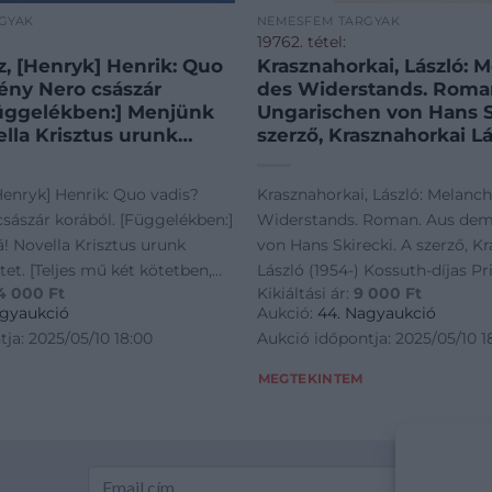
GYAK
NEMESFÉM TÁRGYAK
19762. tétel:
 [Henryk] Henrik: Quo
Krasznahorkai, László: 
ény Nero császár
des Widerstands. Roma
Függelékben:] Menjünk
Ungarischen von Hans S
lla Krisztus urunk
szerző, Krasznahorkai Lá
I. kötet. [Teljes mű két
Kossuth-díjas Prima Pri
szignált kötésében,
díjas, Nemzetközi Man 
k] Henrik: Quo vadis?
Krasznahorkai, László: Melanch
s tulajdonosi
díjas, Book Award for Tr
sászár korából. [Függelékben:]
Widerstands. Roman. Aus dem
t, [1922].
díjas író által DEDIKÁLT
! Novella Krisztus urunk
von Hans Skirecki. A szerző, K
tvérek (ny.) XV + [1] +
Frankfurt a. M., 1995, Fi
kötet. [Teljes mű két kötetben,
László (1954-) Kossuth-díjas P
 p. Mindkét kötet
Taschenbuch Verlag,451
4 000
Ft
Kikiáltási ár:
9 000
Ft
ében, Sárdy János tulajdonosi
Primissima-díjas, Nemzetközi
Sárdy János
Német nyelven. Kiadói p
agyaukció
Aukció:
44. Nagyaukció
 saját kezű aláírása.
jó
rády
díjas, Book Award for Translate
ja: 2025/05/10 18:00
Aukció időpontja: 2025/05/10 1
nkiewicz (1846-1916)
XV + [1] + 310 p.; 270 p.
által DEDIKÁLT példány. Frankfu
bel-díjas lengyel író
 címlapján Sárdy János
Fischer Taschenbuch Verlag,451
MEGTEKINTEM
 regénye a századvég
ját kezű aláírása. Henryk
Német nyelven. Kiadói papírköt
enzációja volt, a
846-1916) irodalmi Nobel-díjas
állapotban.
ulón számos fordítása
örténelmi regénye a századvég
. Magyar nyelven 1901-
ációja volt, a századfordulón
 három fordítás is