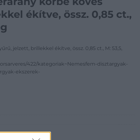
érarany körbe köves
ekkel ékítve, össz. 0,85 ct.,
 g
, jelzett, brillekkel ékítve, össz. 0,85 ct., M: 53,5,
yorsarveres/422/kategoriak~Nemesfem-disztargyak-
rgyak-ekszerek-