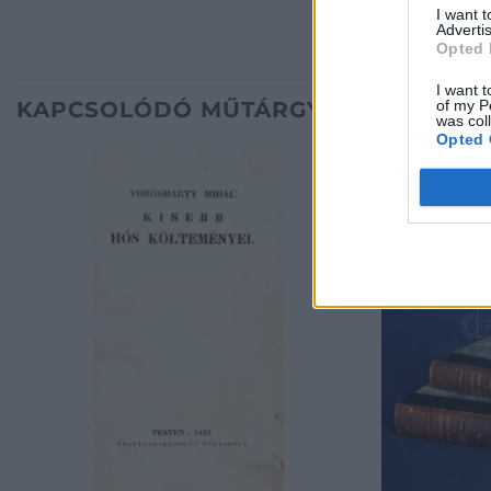
I want 
Advertis
Opted 
I want t
of my P
KAPCSOLÓDÓ MŰTÁRGYAK
was col
Opted 