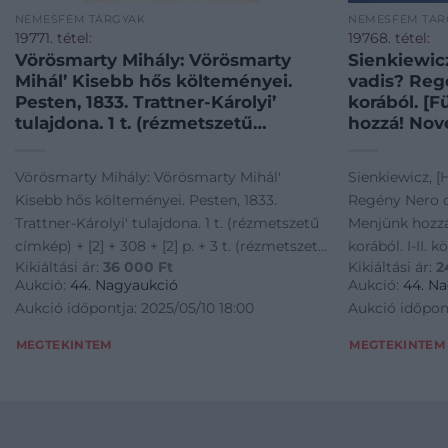
NEMESFÉM TÁRGYAK
NEMESFÉM TÁR
19771. tétel:
19768. tétel:
Vörösmarty Mihály: Vörösmarty
Sienkiewicz,
Mihál’ Kisebb hős költeményei.
vadis? Reg
Pesten, 1833. Trattner-Károlyi’
korából. [
tulajdona. 1 t. (rézmetszetű
hozzá! Nove
címkép) + [2] + 308 + [2] p. + 3 t.
korából. I-I
(rézmetszet). Első kötetkiadás.
kötetben, 
Vörösmarty Mihály: Vörösmarty Mihál'
Sienkiewicz, [Henry
Kötetünk Vörösmarty Mihály
Sárdy Jáno
Kisebb hős költeményei. Pesten, 1833.
Regény Nero c
elbeszélő költeményeinek első
bejegyzésével.] Budapes
Trattner-Károlyi' tulajdona. 1 t. (rézmetszetű
Menjünk hozzá
gyűjteményes kötetkiadása, mely
Légrády Tes
címkép) + [2] + 308 + [2] p. + 3 t. (rézmetszet).
korából. I-II. 
a pályakezdő Zalán futása című
310 p.; 270
Kikiáltási ár:
36 000
Ft
Kikiáltási ár:
2
Első kötetkiadás. Kötetünk Vörösmarty
szignált kötés
eposz utáni keletkezett nevezetes,
címlapján 
Aukció:
44. Nagyaukció
Aukció:
44. N
ám kisebb terjedelmű elbeszélő
operaénekes
Mihály elbeszélő költeményeinek első
bejegyzésével.] Budapest, [1922]. Lég
Aukció időpontja: 2025/05/10 18:00
Aukció időpont
költeményeket adja közre. A
Henryk Sie
gyűjteményes kötetkiadása, mely a
Testvérek (ny.) 
Pestre költözött, hírneves szerző
irodalmi No
pályakezdő Zalán futása című eposz utáni
Mindkét kötet
MEGTEKINTEM
MEGTEKINTEM
anyagi nehézségei miatt művei
történelmi
keletkezett nevezetes, ám kisebb terjedelmű
operaénekes sa
kiadási jogát 1831-ben eladta
jelentős sz
elbeszélő költeményeket adja közre. A
Sienkiewicz (1
Trattnernek és Károlyinak,
századford
Pestre költözött, hírneves szerző anyagi
lengyel író t
kötetünk az általuk gondozott
jelent meg
nehézségei miatt művei kiadási jogát 1831-
jelentős szenz
Vörösmarty-összkiadás harmadik,
ben rögtön