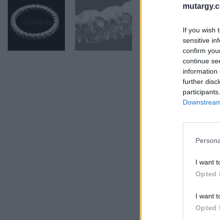
mutargy.
If you wish 
sensitive in
confirm you
continue se
information 
further disc
participants
Downstream 
Persona
I want t
Opted 
I want t
Opted 