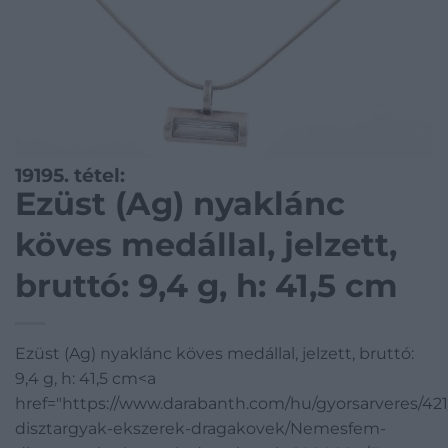
19195. tétel:
Ezüst (Ag) nyaklánc
köves medállal, jelzett,
bruttó: 9,4 g, h: 41,5 cm
Ezüst (Ag) nyaklánc köves medállal, jelzett, bruttó:
9,4 g, h: 41,5 cm<a
href="https://www.darabanth.com/hu/gyorsarveres/4
disztargyak-ekszerek-dragakovek/Nemesfem-