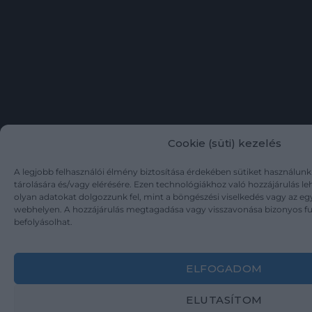
lapszélekkel. Az
enyhén foltos első
kötéstáblán „Csak
egyesülve állhatunk”
feliratozású, Erdély és
Magyarország
egyesülését
szorgalmazó,
aranyozott
Cookie (süti) kezelés
A legjobb felhasználói élmény biztosítása érdekében sütiket használun
tárolására és/vagy elérésére. Ezen technológiákhoz való hozzájárulás l
olyan adatokat dolgozzunk fel, mint a böngészési viselkedés vagy az eg
webhelyen. A hozzájárulás megtagadása vagy visszavonása bizonyos f
befolyásolhat.
ELFOGADOM
ELUTASÍTOM