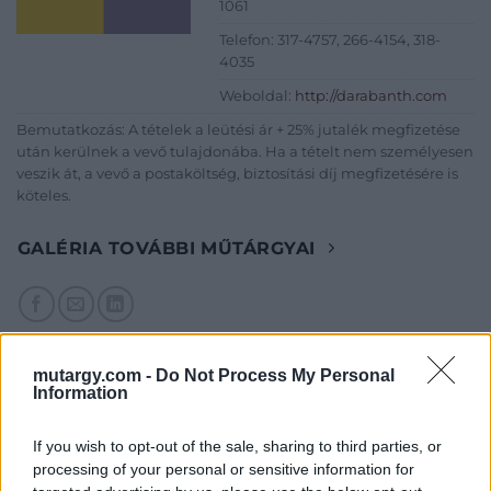
1061
Telefon: 317-4757, 266-4154, 318-
4035
Weboldal:
http://darabanth.com
Bemutatkozás: A tételek a leütési ár + 25% jutalék megfizetése
után kerülnek a vevő tulajdonába. Ha a tételt nem személyesen
veszik át, a vevő a postaköltség, biztosítási díj megfizetésére is
köteles.
GALÉRIA TOVÁBBI MŰTÁRGYAI
mutargy.com -
Do Not Process My Personal
Information
KAPCSOLÓDÓ MŰTÁRGYAK
If you wish to opt-out of the sale, sharing to third parties, or
processing of your personal or sensitive information for