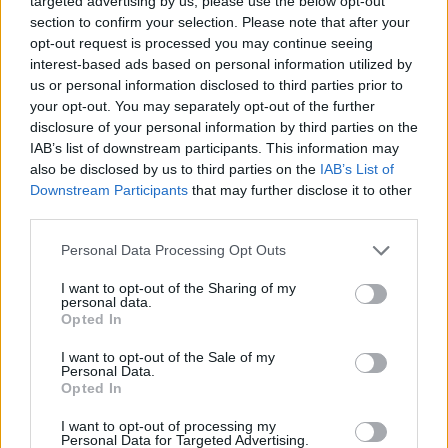
targeted advertising by us, please use the below opt-out
section to confirm your selection. Please note that after your
opt-out request is processed you may continue seeing
interest-based ads based on personal information utilized by
us or personal information disclosed to third parties prior to
your opt-out. You may separately opt-out of the further
disclosure of your personal information by third parties on the
IAB’s list of downstream participants. This information may
also be disclosed by us to third parties on the
IAB’s List of
Downstream Participants
that may further disclose it to other
NEMESFÉM TÁRGYAK
NEMESFÉM TÁRGYAK
third parties.
19764. tétel:
19751. tétel:
Unio. Zsebkönyv.
József Attila: Hazám.
Personal Data Processing Opt Outs
Szerkeszti Urházy.
Juhász Ferenc
1848. (A szerkesztő fia
előszavával, Csernus
I want to opt-out of the Sharing of my
által dedikált példány.)
Tibor rajzaival, Bp.,
personal data.
Opted In
Kolozsvártt, [1847.]
1956, Szépirodalmi,
Özvegy Barráné és
53+2 p.+8
Unio. Zsebkönyv. Szerkeszti
József Attila: Hazám. Juhász
I want to opt-out of the Sale of my
Steinnál (Nyomatott a
(kőnyomatok) t.
Personal Data.
Urházy. 1848. (A szerkesztő
Ferenc előszavával, Csernus
királyi lyceum
Egyetlen, könyvgyűjtők
Opted In
fia által dedikált példány.)
Tibor rajzaival, Bp., 1956,
betüivel). 1 t. (címkép:
számára készült
Kolozsvártt, [1847.] Özvegy
Szépirodalmi, 53+2 p.+8
gróf Teleki Domokos
bibliofil kiadás. Kiadói
I want to opt-out of processing my
Kikiáltási ár:
16 000
Ft
Kikiáltási ár:
8 000
Ft
Barráné és Steinnál
(kőnyomatok) t. Egyetlen,
Personal Data for Targeted Advertising.
rézmetszetű portréja) +
aranyozott félbőr-