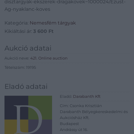
disztargyak-ekszerek-dragakovek~1000024/Ezust-
Ag-nyaklanc-koves
Kategória:
Nemesfém tárgyak
Kikiáltási ár:
3 600
Ft
Aukció adatai
Aukció neve:
421. Online auction
Tételszám: 19195
Eladó adatai
Eladó:
Darabanth Kft
Cím: Csonka Krisztián
Darabanth Bélyegkereskedelmi és
Aukciósház Kft.
Budapest
Andrássy út 16.