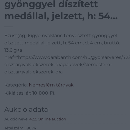
gyönggyel díszített
medállal, jelzett, h: 54
cm, d: 4 cm, bruttó: 13,6
Ezüst(Ag) kígyó nyaklánc tenyésztett gyönggyel
g
díszített medállal, jelzett, h: 54 cm, d: 4 cm, bruttó:
13,6 g<a
href="https://www.darabanth.com/hu/gyorsarveres/4
disztargyak-ekszerek-dragakovek/Nemesfem-
disztargyak-ekszerek-dra
Kategória:
Nemesfém tárgyak
Kikiáltási ár:
10 000
Ft
Aukció adatai
Aukció neve:
422. Online auction
Tételszám: 19074