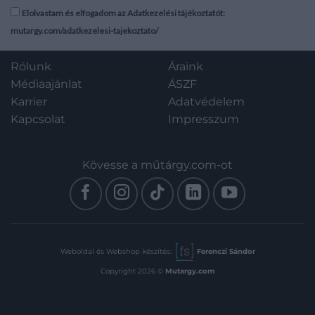
négy részből álló,
osztrák mezőgazdasági
jó állapotban.
Elolvastam és elfogadom az Adatkezelési tájékoztatót:
német nyelvű
szakíró négy részből álló,
szakmunkájának
mutargy.com/adatkezelesi-tajekoztato/
német nyelvű
szövegét
szakmunkájának szövegét
oldalszámozáson belül
oldalszámozáson belül
Rólunk
Áraink
néhány egész oldalas
néhány egész oldalas és
Médiaajánlat
ÁSZF
és szövegközti
szövegközti fametszetű
fametszetű ábra kíséri.
Karrier
Adatvédelem
ábra kíséri. Az első munka
Az első munka
Kapcsolat
Impresszum
címlapján rézmetszetű
címlapján rézmetszetű
vignetta, a további három
vignetta, a további
rész címlapján fametszetű
három rész címlapján
Kövesse a műtárgy.com-ot
illusztrációk. A munka
fametszetű
illusztrációk. A munka
beosztása [magyar nyelvű
beosztása [magyar
fordításban]: Első rész: A
nyelvű fordításban]:
mezőgazdaságról és a
Első rész: A
rétművelésről. Második rész:
mezőgazdaságról és a
Az állattenyésztésről.
Weboldal és Webshop készítés:
Ferenczi Sándor
rétművelésről. Második
Harmadik rész: A
rész: Az
kertészkedésről. Negyedik
Copyright 2026 ©
Mutargy.com
állattenyésztésről.
rész: Háztáji eljárásokról és a
Harmadik rész: A
házipatikáról. Példányunk
kertészkedésről.