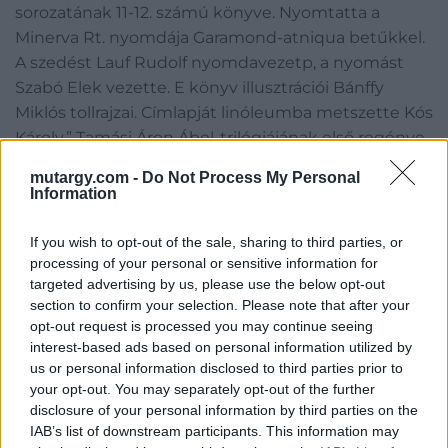
sorozatának 11-12. számú könyve. Nyomtatta a
939. VI. 2.” Kolofon: „Ez a
Minerva Rt. nyomdája Garamond-atniqua betűkkel.
A szedést Lauf Rudolf nyomdavezetp, a nyomást
könyv az Erdélyi
Szabó Elek vezette. E könyv illusztrációi Bánffy
Szépmíves Céh
Miklós tollrajzai. Címlapját linóleumba metszette Kós
Károly.” Tamási Áron Ábel-trilógiájának első regénye
hatvankilencedik
először folyóirat-folytatásokban jelent meg, ez az
mutargy.com -
Do Not Process My Personal
első kötetkiadása. Néhány oldalon halvány foltosság,
Information
kiadványa; VI.
példányunk fűzése enyhén meglazult. (Erdélyi
sorozatának 11-12. számú
Szépmíves Céh, 69. kötet.) Monoki 5923. Prov.:
If you wish to opt-out of the sale, sharing to third parties, or
Toroczkai Wigand Ede (1869-1945) építész,
processing of your personal or sensitive information for
könyve. Nyomtatta a
targeted advertising by us, please use the below opt-out
iparművész, író, építőművészetére az erdélyi népi
section to confirm your selection. Please note that after your
építészet komoly hatással volt. Kós Károly színes
Minerva Rt. nyomdája
opt-out request is processed you may continue seeing
rajzával illusztrált, sérült gerincű, enyhén foltos
interest-based ads based on personal information utilized by
Garamond-atniqua
kiadói borítóban.
us or personal information disclosed to third parties prior to
your opt-out. You may separately opt-out of the further
betűkkel. A szedést Lauf
Kategória:
Nemesfém tárgyak
disclosure of your personal information by third parties on the
IAB’s list of downstream participants. This information may
Kikiáltási ár:
18 000
Ft