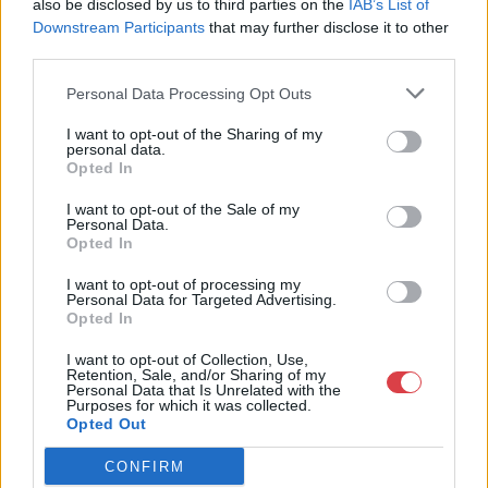
Rudolf nyomdavezetp, a
also be disclosed by us to third parties on the
IAB’s List of
Downstream Participants
that may further disclose it to other
nyomást Szabó Elek
Aukció adatai
third parties.
vezette. E könyv
Aukció neve:
44. Nagyaukció
Personal Data Processing Opt Outs
Aukció dátuma: 2025.05.10
illusztrációi Bánffy
I want to opt-out of the Sharing of my
personal data.
Aukció ideje: 18:00
Opted In
Miklós tollrajzai.
Aukció helye:
http://www.darabanth.com
I want to opt-out of the Sale of my
Címlapját linóleumba
Tételszám: 19767
Personal Data.
Opted In
metszette Kós Károly.”
Eladó adatai
I want to opt-out of processing my
Personal Data for Targeted Advertising.
Tamási Áron Ábel-
Opted In
Eladó:
Darabanth Kft
trilógiájának első
I want to opt-out of Collection, Use,
Cím: Csonka Krisztián
Retention, Sale, and/or Sharing of my
Darabanth Bélyegkereskedelmi és
Personal Data that Is Unrelated with the
regénye először
Aukciósház Kft.
Purposes for which it was collected.
Opted Out
Budapest
folyóirat-folytatásokban
Andrássy út 16.
CONFIRM
1061