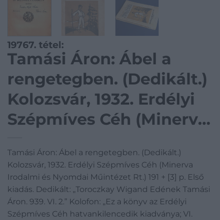
19767. tétel:
Tamási Áron: Ábel a
rengetegben. (Dedikált.)
Kolozsvár, 1932. Erdélyi
Szépmíves Céh (Minerva
Irodalmi és Nyomdai
Tamási Áron: Ábel a rengetegben. (Dedikált.)
Műintézet Rt.) 191 + [3] p.
Kolozsvár, 1932. Erdélyi Szépmíves Céh (Minerva
Első kiadás. Dedikált:
Irodalmi és Nyomdai Műintézet Rt.) 191 + [3] p. Első
kiadás. Dedikált: „Toroczkay Wigand Edének Tamási
„Toroczkay Wigand
Áron. 939. VI. 2.” Kolofon: „Ez a könyv az Erdélyi
Szépmíves Céh hatvankilencedik kiadványa; VI.
Edének Tamási Áron.