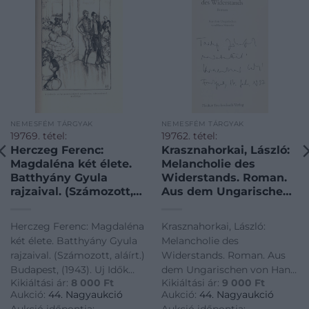
építőművészetére az
erdélyi népi építészet
komoly hatással volt.
Kós Károly színes
rajzával illusztrált, sérült
NEMESFÉM TÁRGYAK
NEMESFÉM TÁRGYAK
19769. tétel:
19762. tétel:
gerincű, enyhén foltos
Herczeg Ferenc:
Krasznahorkai, László:
Magdaléna két élete.
Melancholie des
kiadói
Batthyány Gyula
Widerstands. Roman.
rajzaival. (Számozott,
Aus dem Ungarischen
aláírt.) Budapest,
von Hans Skirecki. A
(1943). Uj Idők Irodalmi
szerző, Krasznahorkai
Herczeg Ferenc: Magdaléna
Krasznahorkai, László:
Intézet Rt. – Singer és
László (1954-) Kossuth-
két élete. Batthyány Gyula
Melancholie des
Wolfner (Légrády
díjas Prima
rajzaival. (Számozott, aláírt.)
Widerstands. Roman. Aus
Testvérek Rt. ny.) 125 +
Primissima-díjas,
Budapest, (1943). Uj Idők
dem Ungarischen von Hans
[3] p. + 12 t. A címlapon
Nemzetközi Man
Kikiáltási ár:
8 000
Ft
Kikiáltási ár:
9 000
Ft
Irodalmi Intézet Rt. - Singer
Skirecki. A szerző,
a szerző saját kezű
Booker-díjas, Book
Aukció:
44. Nagyaukció
Aukció:
44. Nagyaukció
és Wolfner (Légrády
Krasznahorkai László (1954-)
aláírása. Kolofon:
Award for Translated-
Aukció időpontja:
Aukció időpontja: