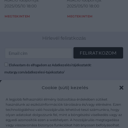
Testvérek Rt. ny.) 125 + [3] p.
Kossuth-díjas Prima
„Készült 1943-ban,
díjas író által DEDIKÁLT
2025/05/10 18:00
2025/05/10 18:00
+ 12 t. A címlapon a szerző
Primissima-díjas,
Herczeg Ferenc
példány. Frankfurt a.
nyolcvanadik
M., 1995, Fischer
saját kezű aláírása. Kolofon:
Nemzetközi Man Booker-
MEGTEKINTEM
MEGTEKINTEM
születésnapjára, ezer
Taschenbuch
"Készült 1943-ban, Herczeg
díjas, Book Award for
számozott példányban.
Verlag,451+1+12 p.
Ferenc nyolcvanadik
Translated-díjas író által
E példány száma: 94.”
Német nyelven. Kiadói
születésnapjára, ezer
DEDIKÁLT példány.
Az első nyomtatott
papírkötés, jó
Hírlevél feliratkozás
számozott példányban. E
Frankfurt a. M., 1995, Fischer
oldalon régi
példány száma: 94." Az első
Taschenbuch
ajándékozási
nyomtatott oldalon régi
Verlag,451+1+12 p. Német
bejegyzés. Aranyozott
ajándékozási bejegyzés.
nyelven. Kiadói papírkötés,
gerincű, álbordázott
Aranyozott gerincű,
jó állapotban.
Elolvastam és elfogadom az Adatkezelési tájékoztatót:
korabeli félmaroquin
álbordázott korabeli
kötésben. Szép
mutargy.com/adatkezelesi-tajekoztato/
félmaroquin kötésben. Szép
példány.
Rólunk
Áraink
Cookie (süti) kezelés
Médiaajánlat
ÁSZF
A legjobb felhasználói élmény biztosítása érdekében sütiket
Karrier
Adatvédelem
használunk az eszközinformációk tárolására és/vagy elérésére. Ezen
Kapcsolat
Impresszum
technológiákhoz való hozzájárulás lehetővé teszi számunkra, hogy
olyan adatokat dolgozzunk fel, mint a böngészési viselkedés vagy az
egyedi azonosítók ezen a webhelyen. A hozzájárulás megtagadása
vagy visszavonása bizonyos funkciókat hátrányosan befolyásolhat.
Kövesse a műtárgy.com-ot