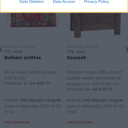
Data Deletion
Data Access
Privacy Policy
NÉPRAJZI TÁRGYAK
NÉPRAJZI TÁRGYAK
773. tétel:
778. tétel:
Balkáni szőttes
Szuszék
20. sz. eleje, festett gyapjú,
Nógrád megye, 1884, ácsolt
255*151 cm
bükkfa vésett díszítéssel és
Kikiáltási ár:
44 000
Ft
évszámmal, 105*113*66 cm
Kikiáltási ár:
48 000
Ft
Aukció:
246.Néprajzi tárgyak
Aukció:
246.Néprajzi tárgyak
Aukció időpontja: 2019-10-02
Aukció időpontja: 2019-10-02
17:00
17:00
MEGTEKINTEM
MEGTEKINTEM