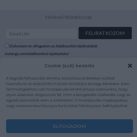
Hírlevél feliratkozás
Elolvastam és elfogadom az Adatkezelési tájékoztatót:
mutargy.com/adatkezelesi-tajekoztato/
Cookie (süti) kezelés
Rólunk
Áraink
Médiaajánlat
ÁSZF
A legjobb felhasználói élmény biztosítása érdekében sütiket
használunk az eszközinformációk tárolására és/vagy elérésére. Ezen
Karrier
Adatvédelem
technológiákhoz való hozzájárulás lehetővé teszi számunkra, hogy
Kapcsolat
Impresszum
olyan adatokat dolgozzunk fel, mint a böngészési viselkedés vagy az
egyedi azonosítók ezen a webhelyen. A hozzájárulás megtagadása
vagy visszavonása bizonyos funkciókat hátrányosan befolyásolhat.
Kövesse a műtárgy.com-ot
ELFOGADOM