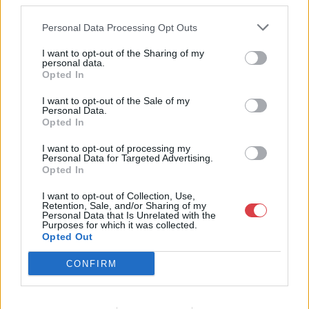
third parties.
Weboldal:
http://www.nagyhazi.hu
Personal Data Processing Opt Outs
Bemutatkozás: Magas színvonalú festmények és műtárgyak,
I want to opt-out of the Sharing of my
bútorok, szőnyegek, üveg, porcelán és ezüst tárgyak, ékszerek,
personal data.
néprajzi tárgyak értékesítése és aukcionálása. Hagyatékok és
Opted In
gyűjtemények árverezése. Ingyenes értékbecslés. Árveréseinkre
a tárgyfelvétel folyamatos.
I want to opt-out of the Sale of my
Personal Data.
Opted In
GALÉRIA TOVÁBBI MŰTÁRGYAI
I want to opt-out of processing my
Personal Data for Targeted Advertising.
Opted In
I want to opt-out of Collection, Use,
Retention, Sale, and/or Sharing of my
Personal Data that Is Unrelated with the
Purposes for which it was collected.
Opted Out
KAPCSOLÓDÓ MŰTÁRGYAK
CONFIRM