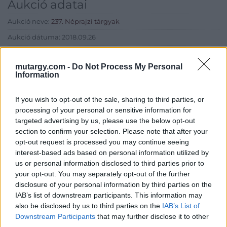
Aukció adatai
Aukció neve:
237. Néprajzi tárgyak
Aukció dátuma: 2018.09.26
Aukció ideje: 17:00
mutargy.com -
Do Not Process My Personal
Aukció helye: Budapest, Balaton utca 8.
Information
Tételszám: 357
If you wish to opt-out of the sale, sharing to third parties, or
processing of your personal or sensitive information for
Eladó adatai
targeted advertising by us, please use the below opt-out
section to confirm your selection. Please note that after your
Eladó:
Nagyházi Galéria és
opt-out request is processed you may continue seeing
Aukciósház
interest-based ads based on personal information utilized by
Cím: Müller Márta
us or personal information disclosed to third parties prior to
Nagyházi Galéria és Aukciósház
your opt-out. You may separately opt-out of the further
Kft.
disclosure of your personal information by third parties on the
1055 Budapest, Balaton utca 8.
IAB’s list of downstream participants. This information may
Telefon: +361 475 6000 +361
also be disclosed by us to third parties on the
IAB’s List of
4756005
Downstream Participants
that may further disclose it to other