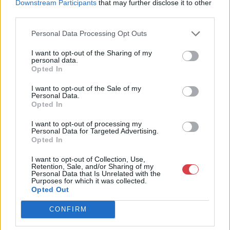
Downstream Participants
that may further disclose it to other
Telefon: +361 475 6000 +361
third parties.
4756005
Weboldal:
Personal Data Processing Opt Outs
http://www.nagyhazi.hu
I want to opt-out of the Sharing of my
Bemutatkozás: Magas színvonalú festmények és műtárgyak,
personal data.
bútorok, szőnyegek, üveg, porcelán és ezüst tárgyak, ékszerek,
Opted In
néprajzi tárgyak értékesítése és aukcionálása. Hagyatékok és
gyűjtemények árverezése. Ingyenes értékbecslés. Árveréseinkre
I want to opt-out of the Sale of my
Personal Data.
a tárgyfelvétel folyamatos.
Opted In
GALÉRIA TOVÁBBI MŰTÁRGYAI
I want to opt-out of processing my
Personal Data for Targeted Advertising.
Opted In
I want to opt-out of Collection, Use,
Retention, Sale, and/or Sharing of my
Personal Data that Is Unrelated with the
Purposes for which it was collected.
Opted Out
CONFIRM
KAPCSOLÓDÓ MŰTÁRGYAK