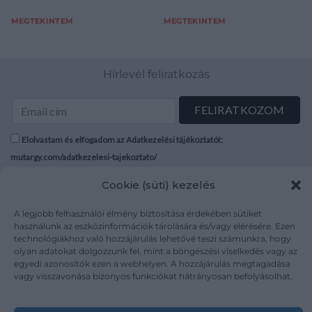
MEGTEKINTEM
MEGTEKINTEM
Hírlevél feliratkozás
Elolvastam és elfogadom az Adatkezelési tájékoztatót:
mutargy.com/adatkezelesi-tajekoztato/
Cookie (süti) kezelés
Rólunk
Áraink
Médiaajánlat
ÁSZF
A legjobb felhasználói élmény biztosítása érdekében sütiket
használunk az eszközinformációk tárolására és/vagy elérésére. Ezen
Karrier
Adatvédelem
technológiákhoz való hozzájárulás lehetővé teszi számunkra, hogy
Kapcsolat
Impresszum
olyan adatokat dolgozzunk fel, mint a böngészési viselkedés vagy az
egyedi azonosítók ezen a webhelyen. A hozzájárulás megtagadása
vagy visszavonása bizonyos funkciókat hátrányosan befolyásolhat.
Kövesse a műtárgy.com-ot