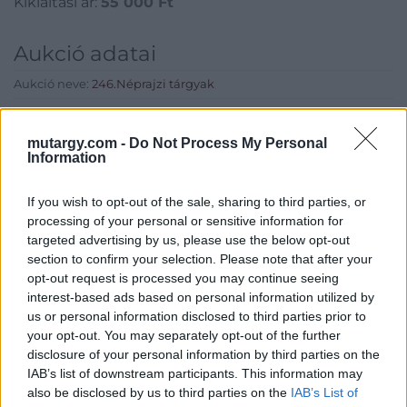
Kikiáltási ár:
55 000
Ft
Aukció adatai
Aukció neve:
246.Néprajzi tárgyak
Aukció dátuma: 2019.10.02
Aukció ideje: 17:00
mutargy.com -
Do Not Process My Personal
Information
Aukció helye: Budapest, Balaton utca 8.
Tételszám: 777
If you wish to opt-out of the sale, sharing to third parties, or
processing of your personal or sensitive information for
targeted advertising by us, please use the below opt-out
Eladó adatai
section to confirm your selection. Please note that after your
opt-out request is processed you may continue seeing
Eladó:
Nagyházi Galéria és
interest-based ads based on personal information utilized by
Aukciósház
us or personal information disclosed to third parties prior to
Cím: Müller Márta
your opt-out. You may separately opt-out of the further
Nagyházi Galéria és Aukciósház
disclosure of your personal information by third parties on the
Kft.
IAB’s list of downstream participants. This information may
1055 Budapest, Balaton utca 8.
also be disclosed by us to third parties on the
IAB’s List of