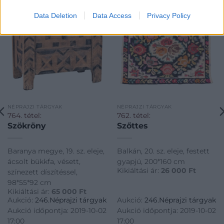
Data Deletion
Data Access
Privacy Policy
NÉPRAJZI TÁRGYAK
NÉPRAJZI TÁRGYAK
764. tétel:
762. tétel:
Szökröny
Szőttes
Baranya megye, 19. sz. eleje,
Balkán, 20. sz. eleje, festett
ácsolt bükkfa, vésett,
gyapjú, 200*160 cm
Kikiáltási ár:
26 000
Ft
színezett díszítéssel,
98*55*92 cm
Kikiáltási ár:
65 000
Ft
Aukció:
246.Néprajzi tárgyak
Aukció:
246.Néprajzi tárgyak
Aukció időpontja: 2019-10-02
Aukció időpontja: 2019-10-02
17:00
17:00