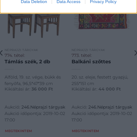
Data Deletion
Data Access
Privacy Policy
NÉPRAJZI TÁRGYAK
NÉPRAJZI TÁRGYAK
774. tétel:
773. tétel:
Támlás szék, 2 db
Balkáni szőttes
Alföld, 19. sz. vége, bükk és
20. sz. eleje, festett gyapjú,
fenyőfa, 96,5*47*39 cm
255*151 cm
Kikiáltási ár:
36 000
Ft
Kikiáltási ár:
44 000
Ft
Aukció:
246.Néprajzi tárgyak
Aukció:
246.Néprajzi tárgyak
Aukció időpontja: 2019-10-02
Aukció időpontja: 2019-10-02
17:00
17:00
MEGTEKINTEM
MEGTEKINTEM