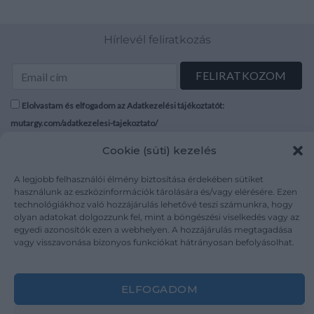
Hírlevél feliratkozás
Elolvastam és elfogadom az Adatkezelési tájékoztatót:
mutargy.com/adatkezelesi-tajekoztato/
Cookie (süti) kezelés
Rólunk
Áraink
Médiaajánlat
ÁSZF
A legjobb felhasználói élmény biztosítása érdekében sütiket
használunk az eszközinformációk tárolására és/vagy elérésére. Ezen
Karrier
Adatvédelem
technológiákhoz való hozzájárulás lehetővé teszi számunkra, hogy
Kapcsolat
Impresszum
olyan adatokat dolgozzunk fel, mint a böngészési viselkedés vagy az
egyedi azonosítók ezen a webhelyen. A hozzájárulás megtagadása
vagy visszavonása bizonyos funkciókat hátrányosan befolyásolhat.
Kövesse a műtárgy.com-ot
ELFOGADOM