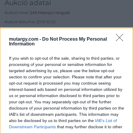
Aukció adatai
Aukció neve:
246.Néprajzi tárgyak
Aukció dátuma: 2019.10.02
Aukció ideje: 17:00
mutargy.com -
Do Not Process My Personal
Aukció helye: Budapest, Balaton utca 8.
Information
Tételszám: 762
If you wish to opt-out of the sale, sharing to third parties, or
processing of your personal or sensitive information for
Eladó adatai
targeted advertising by us, please use the below opt-out
section to confirm your selection. Please note that after your
Eladó:
Nagyházi Galéria és
opt-out request is processed you may continue seeing
Aukciósház
interest-based ads based on personal information utilized by
Cím: Müller Márta
us or personal information disclosed to third parties prior to
Nagyházi Galéria és Aukciósház
your opt-out. You may separately opt-out of the further
Kft.
disclosure of your personal information by third parties on the
1055 Budapest, Balaton utca 8.
IAB’s list of downstream participants. This information may
Telefon: +361 475 6000 +361
also be disclosed by us to third parties on the
IAB’s List of
4756005
Downstream Participants
that may further disclose it to other