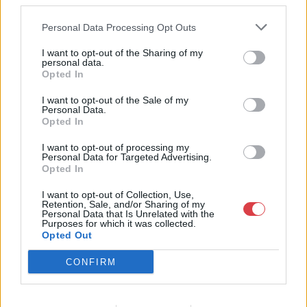
third parties.
Weboldal:
http://www.nagyhazi.hu
Personal Data Processing Opt Outs
Bemutatkozás: Magas színvonalú festmények és műtárgyak,
I want to opt-out of the Sharing of my
bútorok, szőnyegek, üveg, porcelán és ezüst tárgyak, ékszerek,
personal data.
néprajzi tárgyak értékesítése és aukcionálása. Hagyatékok és
Opted In
gyűjtemények árverezése. Ingyenes értékbecslés. Árveréseinkre
a tárgyfelvétel folyamatos.
I want to opt-out of the Sale of my
Personal Data.
Opted In
GALÉRIA TOVÁBBI MŰTÁRGYAI
I want to opt-out of processing my
Personal Data for Targeted Advertising.
Opted In
I want to opt-out of Collection, Use,
Retention, Sale, and/or Sharing of my
Personal Data that Is Unrelated with the
Purposes for which it was collected.
Opted Out
KAPCSOLÓDÓ MŰTÁRGYAK
CONFIRM