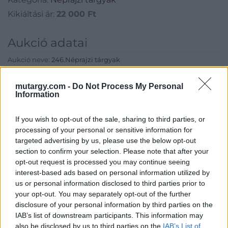
Kikiáltási ár:
22 000
Ft
Aukció adatai
Aukció neve:
246.Néprajzi tárgyak
Aukció dátuma: 2019.10.02
mutargy.com -
Do Not Process My Personal
Aukció ideje: 17:00
Information
Aukció helye: Budapest, Balaton utca 8.
If you wish to opt-out of the sale, sharing to third parties, or
Tételszám: 548
processing of your personal or sensitive information for
targeted advertising by us, please use the below opt-out
section to confirm your selection. Please note that after your
Eladó adatai
opt-out request is processed you may continue seeing
Eladó:
Nagyházi Galéria és
interest-based ads based on personal information utilized by
Aukciósház
us or personal information disclosed to third parties prior to
your opt-out. You may separately opt-out of the further
Cím: Müller Márta
disclosure of your personal information by third parties on the
Nagyházi Galéria és Aukciósház
IAB’s list of downstream participants. This information may
Kft.
also be disclosed by us to third parties on the
IAB’s List of