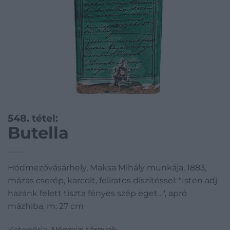
548. tétel:
Butella
Hódmezővásárhely, Maksa Mihály munkája, 1883,
mázas cserép, karcolt, feliratos díszítéssel: "Isten adj
hazánk felett tiszta fényes szép eget…", apró
mázhiba, m: 27 cm
Kategória:
Néprajzi tárgyak