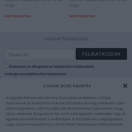
17:00
17:00
MEGTEKINTEM
MEGTEKINTEM
Hírlevél feliratkozás
Elolvastam és elfogadom az Adatkezelési tájékoztatót:
mutargy.com/adatkezelesi-tajekoztato/
Cookie (süti) kezelés
Rólunk
Áraink
Médiaajánlat
ÁSZF
A legjobb felhasználói élmény biztosítása érdekében sütiket
használunk az eszközinformációk tárolására és/vagy elérésére. Ezen
Karrier
Adatvédelem
technológiákhoz való hozzájárulás lehetővé teszi számunkra, hogy
Kapcsolat
Impresszum
olyan adatokat dolgozzunk fel, mint a böngészési viselkedés vagy az
egyedi azonosítók ezen a webhelyen. A hozzájárulás megtagadása
vagy visszavonása bizonyos funkciókat hátrányosan befolyásolhat.
Kövesse a műtárgy.com-ot