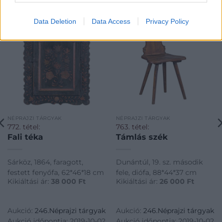
Data Deletion
Data Access
Privacy Policy
NÉPRAJZI TÁRGYAK
NÉPRAJZI TÁRGYAK
772. tétel:
763. tétel:
Fali téka
Támlás szék
Sárköz, 1864, faragott,
Dunántúl, 19. sz. második
festett fenyőfa, 62*46*18 cm
fele, diófa, 88*44*37 cm
Kikiáltási ár:
38 000
Ft
Kikiáltási ár:
26 000
Ft
Aukció:
246.Néprajzi tárgyak
Aukció:
246.Néprajzi tárgyak
Aukció időpontja: 2019-10-02
Aukció időpontja: 2019-10-02