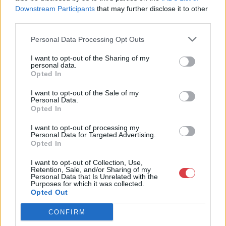
1055 Budapest, Balaton utca 8.
Downstream Participants
that may further disclose it to other
Telefon: +361 475 6000 +361
third parties.
4756005
Personal Data Processing Opt Outs
Weboldal:
http://www.nagyhazi.hu
I want to opt-out of the Sharing of my
personal data.
Bemutatkozás: Magas színvonalú festmények és műtárgyak,
Opted In
bútorok, szőnyegek, üveg, porcelán és ezüst tárgyak, ékszerek,
néprajzi tárgyak értékesítése és aukcionálása. Hagyatékok és
I want to opt-out of the Sale of my
gyűjtemények árverezése. Ingyenes értékbecslés. Árveréseinkre
Personal Data.
a tárgyfelvétel folyamatos.
Opted In
I want to opt-out of processing my
GALÉRIA TOVÁBBI MŰTÁRGYAI
Personal Data for Targeted Advertising.
Opted In
I want to opt-out of Collection, Use,
Retention, Sale, and/or Sharing of my
Personal Data that Is Unrelated with the
Purposes for which it was collected.
Opted Out
CONFIRM
KAPCSOLÓDÓ MŰTÁRGYAK