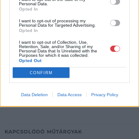
+36703805044
Personal Data.
1053
Opted In
Telefon: +36703805044
I want to opt-out of processing my
Personal Data for Targeted Advertising.
Weboldal:
http://www.aukcio.net
Opted In
Bemutatkozás: Immár közel 30 éve, hogy a Múzeum körúton
I want to opt-out of Collection, Use,
elkezdte működését a Mike és Tsa Antikvárium, majd 2010-ben
Retention, Sale, and/or Sharing of my
a Portobello aukciósház kiegészítette az addigi tevékenységét
Personal Data that Is Unrelated with the
Purposes for which it was collected.
és megszületett a Mike Portobello Aukciósház. 2022-től saját
Opted Out
oldalunkon bonyolítjuk árverésünket. www.aukcio.net
CONFIRM
GALÉRIA TOVÁBBI MŰTÁRGYAI
Data Deletion
Data Access
Privacy Policy
KAPCSOLÓDÓ MŰTÁRGYAK