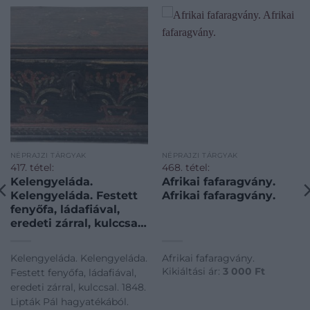
NÉPRAJZI TÁRGYAK
NÉPRAJZI TÁRGYAK
417. tétel:
468. tétel:
Kelengyeláda.
Afrikai fafaragvány.
Kelengyeláda. Festett
Afrikai fafaragvány.
fenyőfa, ládafiával,
eredeti zárral, kulccsal.
1848. Lipták Pál
hagyatékából.
Kelengyeláda. Kelengyeláda.
Afrikai fafaragvány.
Kikiáltási ár:
3 000
Ft
Festett fenyőfa, ládafiával,
eredeti zárral, kulccsal. 1848.
Lipták Pál hagyatékából.