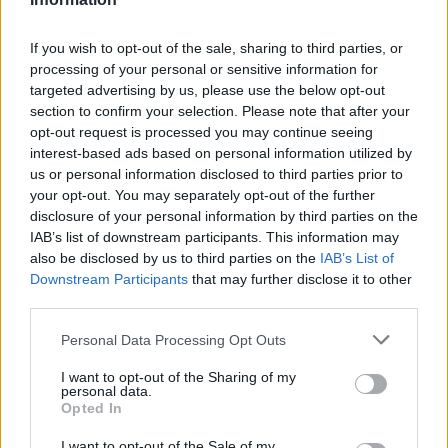
Kategória:
Néprajzi tárgyak
Kikiáltási ár:
1 000
Ft
If you wish to opt-out of the sale, sharing to third parties, or
processing of your personal or sensitive information for
Aukció adatai
targeted advertising by us, please use the below opt-out
section to confirm your selection. Please note that after your
Aukció neve:
108. árverés
opt-out request is processed you may continue seeing
interest-based ads based on personal information utilized by
Aukció dátuma: 2022.09.25
us or personal information disclosed to third parties prior to
Aukció ideje: 16:00
your opt-out. You may separately opt-out of the further
disclosure of your personal information by third parties on the
Aukció helye: aukcio.net
IAB’s list of downstream participants. This information may
Tételszám: 475
also be disclosed by us to third parties on the
IAB’s List of
Downstream Participants
that may further disclose it to other
third parties.
Eladó adatai
Personal Data Processing Opt Outs
Eladó:
Aukcio.net - Mike
Portobello Aukciósház
I want to opt-out of the Sharing of my
personal data.
Cím: Vízkeleti Lívia
Opted In
Mipo Kft
Budapest
I want to opt-out of the Sale of my