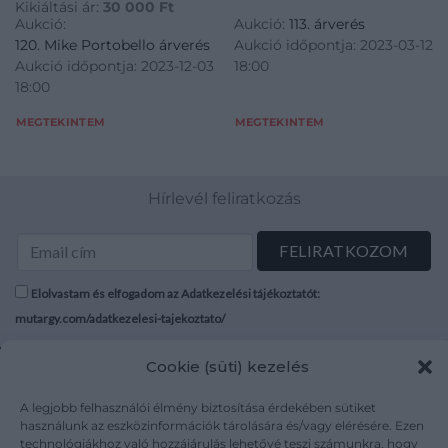
Kikiáltási ár:
30 000
Ft
Aukció:
Aukció:
113. árverés
120. Mike Portobello árverés
Aukció időpontja: 2023-03-12
Aukció időpontja: 2023-12-03
18:00
18:00
MEGTEKINTEM
MEGTEKINTEM
Hírlevél feliratkozás
Elolvastam és elfogadom az Adatkezelési tájékoztatót:
mutargy.com/adatkezelesi-tajekoztato/
Cookie (süti) kezelés
Rólunk
Áraink
Médiaajánlat
ÁSZF
A legjobb felhasználói élmény biztosítása érdekében sütiket
Karrier
Adatvédelem
használunk az eszközinformációk tárolására és/vagy elérésére. Ezen
Kapcsolat
Impresszum
technológiákhoz való hozzájárulás lehetővé teszi számunkra, hogy