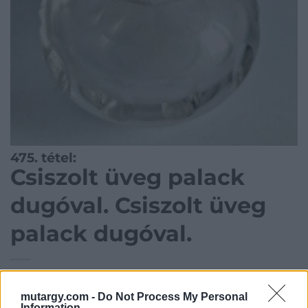
475. tétel:
Csiszolt üveg palack
dugóval. Csiszolt üveg
palack dugóval.
Csiszolt üveg palack dugóval.
mutargy.com -
Do Not Process My Personal
Information