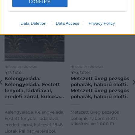
CONFIRM
Data Deletion
Data Access
Privacy Policy
NÉPRAJZI TÁRGYAK
NÉPRAJZI TÁRGYAK
417. tétel:
476. tétel:
Kelengyeláda.
Metszett üveg pezsgős
Kelengyeláda. Festett
poharak, háború előtti.
fenyőfa, ládafiával,
Metszett üveg pezsgős
eredeti zárral, kulccsal.
poharak, háború előtti.
1848. Lipták Pál
hagyatékából.
Kelengyeláda. Kelengyeláda.
Metszett üveg pezsgős
Festett fenyőfa, ládafiával,
poharak, háború előtti.
Kikiáltási ár:
1 000
Ft
eredeti zárral, kulccsal. 1848.
Lipták Pál hagyatékából.