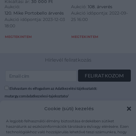
Kikiáltási ár:
30 000
Ft
Aukció:
Aukció:
108. árverés
120. Mike Portobello árverés
Aukció időpontja: 2022-09-
Aukció időpontja: 2023-12-03
25 16:00
18:00
MEGTEKINTEM
MEGTEKINTEM
Hírlevél feliratkozás
Elolvastam és elfogadom az Adatkezelési tájékoztatót:
mutargy.com/adatkezelesi-tajekoztato/
Cookie (süti) kezelés
Rólunk
Áraink
Médiaajánlat
ÁSZF
A legjobb felhasználói élmény biztosítása érdekében sütiket
Karrier
Adatvédelem
használunk az eszközinformációk tárolására és/vagy elérésére. Ezen
technológiákhoz való hozzájárulás lehetővé teszi számunkra, hogy
Kapcsolat
Impresszum