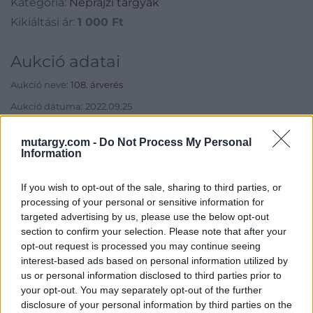
Kategória:
Néprajzi tárgyak
Kikiáltási ár:
1 000
Ft
Aukció adatai
Aukció neve:
108. árverés
Aukció dátuma: 2022.09.25
Aukció ideje: 16:00
mutargy.com -
Do Not Process My Personal
Aukció helye: aukcio.net
Information
Tételszám: 477
If you wish to opt-out of the sale, sharing to third parties, or
processing of your personal or sensitive information for
Eladó adatai
targeted advertising by us, please use the below opt-out
section to confirm your selection. Please note that after your
Eladó:
Aukcio.net - Mike
opt-out request is processed you may continue seeing
Portobello Aukciósház
interest-based ads based on personal information utilized by
us or personal information disclosed to third parties prior to
Cím: Vízkeleti Lívia
Mipo Kft
your opt-out. You may separately opt-out of the further
Budapest
disclosure of your personal information by third parties on the