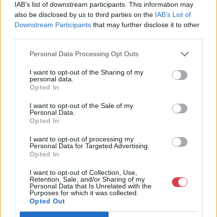
+36703805044
IAB’s list of downstream participants. This information may
1053
also be disclosed by us to third parties on the
IAB’s List of
Downstream Participants
that may further disclose it to other
Telefon: +36703805044
third parties.
Weboldal:
http://www.aukcio.net
Personal Data Processing Opt Outs
Bemutatkozás: Immár közel 30 éve, hogy a Múzeum körúton
elkezdte működését a Mike és Tsa Antikvárium, majd 2010-ben
I want to opt-out of the Sharing of my
a Portobello aukciósház kiegészítette az addigi tevékenységét
personal data.
és megszületett a Mike Portobello Aukciósház. 2022-től saját
Opted In
oldalunkon bonyolítjuk árverésünket. www.aukcio.net
I want to opt-out of the Sale of my
Personal Data.
GALÉRIA TOVÁBBI MŰTÁRGYAI
Opted In
I want to opt-out of processing my
Personal Data for Targeted Advertising.
Opted In
I want to opt-out of Collection, Use,
Retention, Sale, and/or Sharing of my
Personal Data that Is Unrelated with the
Purposes for which it was collected.
Opted Out
KAPCSOLÓDÓ MŰTÁRGYAK