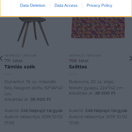
Data Deletion
Data Access
Privacy Policy
NÉPRAJZI TÁRGYAK
NÉPRAJZI TÁRGYAK
771. tétel:
768. tétel:
Támlás szék
Szőttes
Dunántúl, 19. sz. második
Bukovina, 20. sz. eleje,
fele, faragott diófa, 92*46*40
festett gyapjú, 224*142 cm
Kikiáltási ár:
28 000
Ft
cm
Kikiáltási ár:
28 000
Ft
Aukció:
246.Néprajzi tárgyak
Aukció:
246.Néprajzi tárgyak
Aukció időpontja: 2019-10-02
Aukció időpontja: 2019-10-02
17:00
17:00