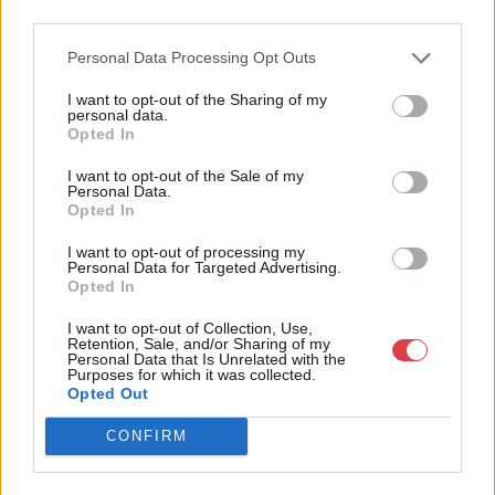
4756005
third parties.
Weboldal:
Personal Data Processing Opt Outs
http://www.nagyhazi.hu
Bemutatkozás: Magas színvonalú festmények és műtárgyak,
I want to opt-out of the Sharing of my
personal data.
bútorok, szőnyegek, üveg, porcelán és ezüst tárgyak, ékszerek,
Opted In
néprajzi tárgyak értékesítése és aukcionálása. Hagyatékok és
gyűjtemények árverezése. Ingyenes értékbecslés. Árveréseinkre
I want to opt-out of the Sale of my
a tárgyfelvétel folyamatos.
Personal Data.
Opted In
GALÉRIA TOVÁBBI MŰTÁRGYAI
I want to opt-out of processing my
Personal Data for Targeted Advertising.
Opted In
I want to opt-out of Collection, Use,
Retention, Sale, and/or Sharing of my
Personal Data that Is Unrelated with the
Purposes for which it was collected.
Opted Out
KAPCSOLÓDÓ MŰTÁRGYAK
CONFIRM