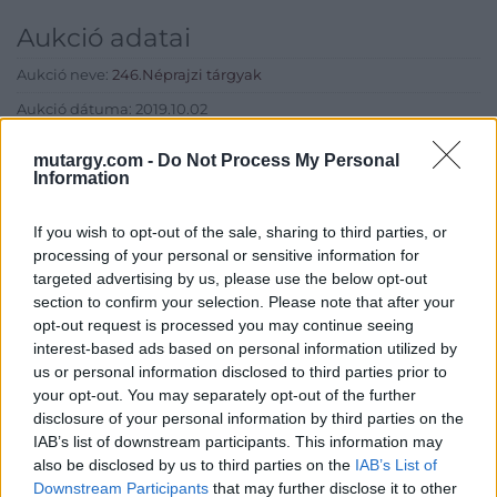
Aukció adatai
Aukció neve:
246.Néprajzi tárgyak
Aukció dátuma: 2019.10.02
Aukció ideje: 17:00
mutargy.com -
Do Not Process My Personal
Information
Aukció helye: Budapest, Balaton utca 8.
Tételszám: 692
If you wish to opt-out of the sale, sharing to third parties, or
processing of your personal or sensitive information for
Eladó adatai
targeted advertising by us, please use the below opt-out
section to confirm your selection. Please note that after your
Eladó:
Nagyházi Galéria és
opt-out request is processed you may continue seeing
Aukciósház
interest-based ads based on personal information utilized by
us or personal information disclosed to third parties prior to
Cím: Müller Márta
your opt-out. You may separately opt-out of the further
Nagyházi Galéria és Aukciósház
disclosure of your personal information by third parties on the
Kft.
IAB’s list of downstream participants. This information may
1055 Budapest, Balaton utca 8.
also be disclosed by us to third parties on the
IAB’s List of
Telefon: +361 475 6000 +361
Downstream Participants
that may further disclose it to other