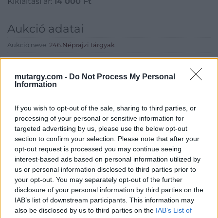
Kikiáltási ár:
14 000
Ft
Aukció adatai
Aukció neve:
246.Néprajzi tárgyak
Aukció dátuma: 2019.10.02
Aukció ideje: 17:00
mutargy.com -
Do Not Process My Personal
Information
Aukció helye: Budapest, Balaton utca 8.
Tételszám: 663
If you wish to opt-out of the sale, sharing to third parties, or
processing of your personal or sensitive information for
targeted advertising by us, please use the below opt-out
Eladó adatai
section to confirm your selection. Please note that after your
opt-out request is processed you may continue seeing
Eladó:
Nagyházi Galéria és
interest-based ads based on personal information utilized by
Aukciósház
us or personal information disclosed to third parties prior to
Cím: Müller Márta
your opt-out. You may separately opt-out of the further
Nagyházi Galéria és Aukciósház
disclosure of your personal information by third parties on the
Kft.
IAB’s list of downstream participants. This information may
1055 Budapest, Balaton utca 8.
also be disclosed by us to third parties on the
IAB’s List of