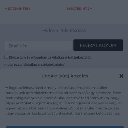
MEGTEKINTEM
MEGTEKINTEM
Hírlevél feliratkozás
Elolvastam és elfogadom az Adatkezelési tájékoztatót:
mutargy.com/adatkezelesi-tajekoztato/
Cookie (süti) kezelés
Rólunk
Áraink
Médiaajánlat
ÁSZF
A legjobb felhasználói élmény biztosítása érdekében sütiket
használunk az eszközinformációk tárolására és/vagy elérésére. Ezen
Karrier
Adatvédelem
technológiákhoz való hozzájárulás lehetővé teszi számunkra, hogy
Kapcsolat
Impresszum
olyan adatokat dolgozzunk fel, mint a böngészési viselkedés vagy az
egyedi azonosítók ezen a webhelyen. A hozzájárulás megtagadása
vagy visszavonása bizonyos funkciókat hátrányosan befolyásolhat.
Kövesse a műtárgy.com-ot