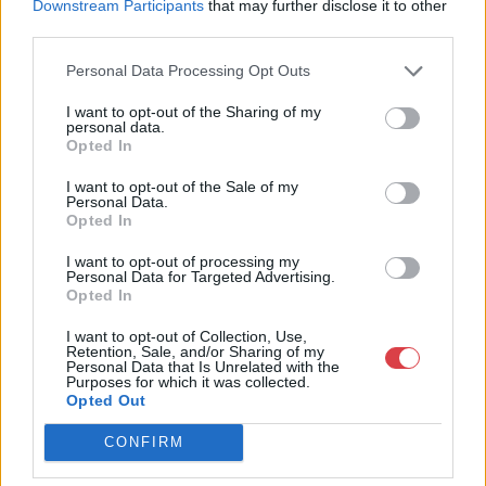
Downstream Participants
that may further disclose it to other
Telefon: +361 475 6000 +361
third parties.
4756005
Weboldal:
Personal Data Processing Opt Outs
http://www.nagyhazi.hu
I want to opt-out of the Sharing of my
Bemutatkozás: Magas színvonalú festmények és műtárgyak,
personal data.
bútorok, szőnyegek, üveg, porcelán és ezüst tárgyak, ékszerek,
Opted In
néprajzi tárgyak értékesítése és aukcionálása. Hagyatékok és
gyűjtemények árverezése. Ingyenes értékbecslés. Árveréseinkre
I want to opt-out of the Sale of my
Personal Data.
a tárgyfelvétel folyamatos.
Opted In
GALÉRIA TOVÁBBI MŰTÁRGYAI
I want to opt-out of processing my
Personal Data for Targeted Advertising.
Opted In
I want to opt-out of Collection, Use,
Retention, Sale, and/or Sharing of my
Personal Data that Is Unrelated with the
Purposes for which it was collected.
Opted Out
CONFIRM
KAPCSOLÓDÓ MŰTÁRGYAK