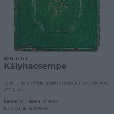
620. tétel:
Kályhacsempe
Szék, 19. sz. első fele, mázas cserép, kis sérülésekkel,
24*20 cm
Kategória:
Néprajzi tárgyak
Kikiáltási ár:
15 000
Ft