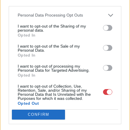
4756005
third parties.
Weboldal:
Personal Data Processing Opt Outs
http://www.nagyhazi.hu
Bemutatkozás: Magas színvonalú festmények és műtárgyak,
I want to opt-out of the Sharing of my
personal data.
bútorok, szőnyegek, üveg, porcelán és ezüst tárgyak, ékszerek,
Opted In
néprajzi tárgyak értékesítése és aukcionálása. Hagyatékok és
gyűjtemények árverezése. Ingyenes értékbecslés. Árveréseinkre
I want to opt-out of the Sale of my
a tárgyfelvétel folyamatos.
Personal Data.
Opted In
GALÉRIA TOVÁBBI MŰTÁRGYAI
I want to opt-out of processing my
Personal Data for Targeted Advertising.
Opted In
I want to opt-out of Collection, Use,
Retention, Sale, and/or Sharing of my
Personal Data that Is Unrelated with the
Purposes for which it was collected.
Opted Out
KAPCSOLÓDÓ MŰTÁRGYAK
CONFIRM