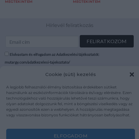
MEGTEKINTEM
MEGTEKINTEM
Hírlevél feliratkozás
Elolvastam és elfogadom az Adatkezelési tájékoztatót:
mutargy.com/adatkezelesi-tajekoztato/
Cookie (süti) kezelés
Rólunk
Áraink
Médiaajánlat
ÁSZF
A legjobb felhasználói élmény biztosítása érdekében sütiket
használunk az eszközinformációk tárolására és/vagy elérésére. Ezen
Karrier
Adatvédelem
technológiákhoz való hozzájárulás lehetővé teszi számunkra, hogy
Kapcsolat
Impresszum
olyan adatokat dolgozzunk fel, mint a böngészési viselkedés vagy az
egyedi azonosítók ezen a webhelyen. A hozzájárulás megtagadása
vagy visszavonása bizonyos funkciókat hátrányosan befolyásolhat.
Kövesse a műtárgy.com-ot
ELFOGADOM