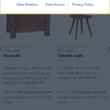
Data Deletion
Data Access
Privacy Policy
NÉPRAJZI TÁRGYAK
NÉPRAJZI TÁRGYAK
778. tétel:
763. tétel:
Szuszék
Támlás szék
Nógrád megye, 1884, ácsolt
Dunántúl, 19. sz. második
bükkfa vésett díszítéssel és
fele, diófa, 88*44*37 cm
Kikiáltási ár:
26 000
Ft
évszámmal, 105*113*66 cm
Kikiáltási ár:
48 000
Ft
Aukció:
246.Néprajzi tárgyak
Aukció:
246.Néprajzi tárgyak
Aukció időpontja: 2019-10-02
Aukció időpontja: 2019-10-02
17:00
17:00