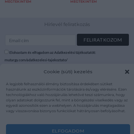
MEGTEKINTEM
MEGTEKINTEM
Hírlevél feliratkozás
Elolvastam és elfogadom az Adatkezelési tájékoztatót:
mutargy.com/adatkezelesi-tajekoztato/
Cookie (süti) kezelés
Rólunk
Áraink
Médiaajánlat
ÁSZF
A legjobb felhasználói élmény biztosítása érdekében sütiket
használunk az eszközinformációk tárolására és/vagy elérésére. Ezen
Karrier
Adatvédelem
technológiákhoz való hozzájárulás lehetővé teszi számunkra, hogy
Kapcsolat
Impresszum
olyan adatokat dolgozzunk fel, mint a böngészési viselkedés vagy az
egyedi azonosítók ezen a webhelyen. A hozzájárulás megtagadása
vagy visszavonása bizonyos funkciókat hátrányosan befolyásolhat.
Kövesse a műtárgy.com-ot
ELFOGADOM