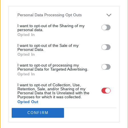
4756005
third parties.
Weboldal:
Personal Data Processing Opt Outs
http://www.nagyhazi.hu
Bemutatkozás: Magas színvonalú festmények és műtárgyak,
I want to opt-out of the Sharing of my
personal data.
bútorok, szőnyegek, üveg, porcelán és ezüst tárgyak, ékszerek,
Opted In
néprajzi tárgyak értékesítése és aukcionálása. Hagyatékok és
gyűjtemények árverezése. Ingyenes értékbecslés. Árveréseinkre
I want to opt-out of the Sale of my
a tárgyfelvétel folyamatos.
Personal Data.
Opted In
GALÉRIA TOVÁBBI MŰTÁRGYAI
I want to opt-out of processing my
Personal Data for Targeted Advertising.
Opted In
I want to opt-out of Collection, Use,
Retention, Sale, and/or Sharing of my
Personal Data that Is Unrelated with the
Purposes for which it was collected.
Opted Out
KAPCSOLÓDÓ MŰTÁRGYAK
CONFIRM