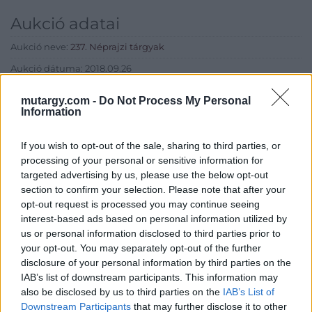
Aukció adatai
Aukció neve:
237. Néprajzi tárgyak
Aukció dátuma: 2018.09.26
Aukció ideje: 17:00
mutargy.com -
Do Not Process My Personal
Information
Aukció helye: Budapest, Balaton utca 8.
Tételszám: 343
If you wish to opt-out of the sale, sharing to third parties, or
processing of your personal or sensitive information for
Eladó adatai
targeted advertising by us, please use the below opt-out
section to confirm your selection. Please note that after your
Eladó:
Nagyházi Galéria és
opt-out request is processed you may continue seeing
Aukciósház
interest-based ads based on personal information utilized by
us or personal information disclosed to third parties prior to
Cím: Müller Márta
your opt-out. You may separately opt-out of the further
Nagyházi Galéria és Aukciósház
disclosure of your personal information by third parties on the
Kft.
IAB’s list of downstream participants. This information may
1055 Budapest, Balaton utca 8.
also be disclosed by us to third parties on the
IAB’s List of
Telefon: +361 475 6000 +361
Downstream Participants
that may further disclose it to other