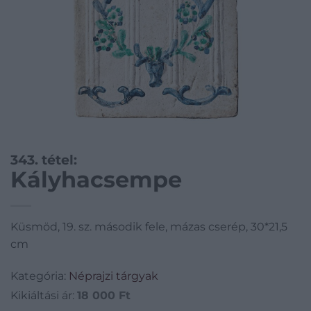
343. tétel:
Kályhacsempe
Küsmöd, 19. sz. második fele, mázas cserép, 30*21,5
cm
Kategória:
Néprajzi tárgyak
Kikiáltási ár:
18 000
Ft