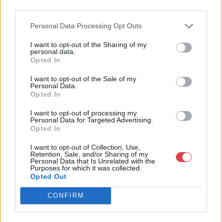
4756005
third parties.
Weboldal:
Personal Data Processing Opt Outs
http://www.nagyhazi.hu
Bemutatkozás: Magas színvonalú festmények és műtárgyak,
I want to opt-out of the Sharing of my
personal data.
bútorok, szőnyegek, üveg, porcelán és ezüst tárgyak, ékszerek,
Opted In
néprajzi tárgyak értékesítése és aukcionálása. Hagyatékok és
gyűjtemények árverezése. Ingyenes értékbecslés. Árveréseinkre
I want to opt-out of the Sale of my
a tárgyfelvétel folyamatos.
Personal Data.
Opted In
GALÉRIA TOVÁBBI MŰTÁRGYAI
I want to opt-out of processing my
Personal Data for Targeted Advertising.
Opted In
I want to opt-out of Collection, Use,
Retention, Sale, and/or Sharing of my
Personal Data that Is Unrelated with the
Purposes for which it was collected.
Opted Out
KAPCSOLÓDÓ MŰTÁRGYAK
CONFIRM