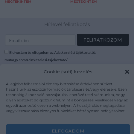
MEGTEKINTEM
MEGTEKINTEM
Hírlevél feliratkozás
Elolvastam és elfogadom az Adatkezelési tájékoztatót:
mutargy.com/adatkezelesi-tajekoztato/
Cookie (süti) kezelés
Rólunk
Áraink
Médiaajánlat
ÁSZF
A legjobb felhasználói élmény biztosítása érdekében sütiket
használunk az eszközinformációk tárolására és/vagy elérésére. Ezen
Karrier
Adatvédelem
technológiákhoz való hozzájárulás lehetővé teszi számunkra, hogy
Kapcsolat
Impresszum
olyan adatokat dolgozzunk fel, mint a böngészési viselkedés vagy az
egyedi azonosítók ezen a webhelyen. A hozzájárulás megtagadása
vagy visszavonása bizonyos funkciókat hátrányosan befolyásolhat.
Kövesse a műtárgy.com-ot
ELFOGADOM