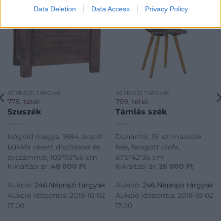
Data Deletion
Data Access
Privacy Policy
NÉPRAJZI TÁRGYAK
NÉPRAJZI TÁRGYAK
778. tétel:
769. tétel:
Szuszék
Támlás szék
Nógrád megye, 1884, ácsolt
Dunántúl, 19. sz. második
bükkfa vésett díszítéssel és
fele, faragott diófa,
évszámmal, 105*113*66 cm
87,5*42*36 cm
Kikiáltási ár:
48 000
Ft
Kikiáltási ár:
26 000
Ft
Aukció:
246.Néprajzi tárgyak
Aukció:
246.Néprajzi tárgyak
Aukció időpontja: 2019-10-02
Aukció időpontja: 2019-10-02
17:00
17:00