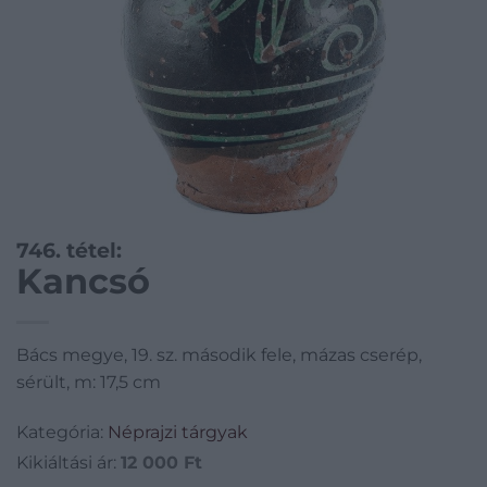
746. tétel:
Kancsó
Bács megye, 19. sz. második fele, mázas cserép,
sérült, m: 17,5 cm
Kategória:
Néprajzi tárgyak
Kikiáltási ár:
12 000
Ft