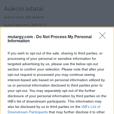
Aukció adatai
Aukció neve:
219. Aukció
Aukció dátuma: 2016.10.12
Aukció ideje: 17:00
mutargy.com -
Do Not Process My Personal
Information
Aukció helye: Budapest, Balaton utca 8.
Tételszám: 746
If you wish to opt-out of the sale, sharing to third parties, or
processing of your personal or sensitive information for
Eladó adatai
targeted advertising by us, please use the below opt-out
section to confirm your selection. Please note that after your
Eladó:
Nagyházi Galéria és
opt-out request is processed you may continue seeing
Aukciósház
interest-based ads based on personal information utilized by
us or personal information disclosed to third parties prior to
Cím: Müller Márta
your opt-out. You may separately opt-out of the further
Nagyházi Galéria és Aukciósház
disclosure of your personal information by third parties on the
Kft.
IAB’s list of downstream participants. This information may
1055 Budapest, Balaton utca 8.
also be disclosed by us to third parties on the
IAB’s List of
Telefon: +361 475 6000 +361
Downstream Participants
that may further disclose it to other