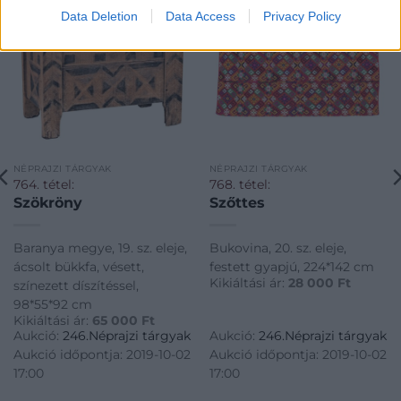
Data Deletion
Data Access
Privacy Policy
NÉPRAJZI TÁRGYAK
NÉPRAJZI TÁRGYAK
764. tétel:
768. tétel:
Szökröny
Szőttes
Baranya megye, 19. sz. eleje,
Bukovina, 20. sz. eleje,
ácsolt bükkfa, vésett,
festett gyapjú, 224*142 cm
Kikiáltási ár:
28 000
Ft
színezett díszítéssel,
98*55*92 cm
Kikiáltási ár:
65 000
Ft
Aukció:
246.Néprajzi tárgyak
Aukció:
246.Néprajzi tárgyak
Aukció időpontja: 2019-10-02
Aukció időpontja: 2019-10-02
17:00
17:00