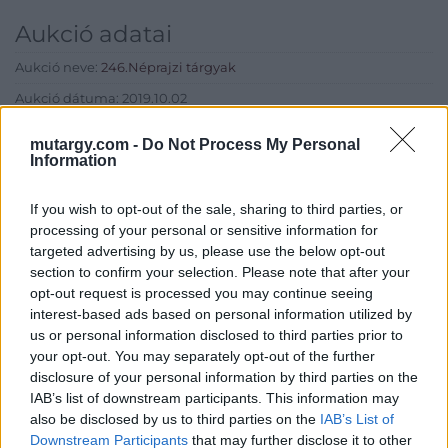
Aukció adatai
Aukció neve:
246.Néprajzi tárgyak
Aukció dátuma: 2019.10.02
Aukció ideje: 17:00
mutargy.com -
Do Not Process My Personal
Information
Aukció helye: Budapest, Balaton utca 8.
Tételszám: 738
If you wish to opt-out of the sale, sharing to third parties, or
processing of your personal or sensitive information for
Eladó adatai
targeted advertising by us, please use the below opt-out
section to confirm your selection. Please note that after your
Eladó:
Nagyházi Galéria és
opt-out request is processed you may continue seeing
Aukciósház
interest-based ads based on personal information utilized by
us or personal information disclosed to third parties prior to
Cím: Müller Márta
your opt-out. You may separately opt-out of the further
Nagyházi Galéria és Aukciósház
disclosure of your personal information by third parties on the
Kft.
IAB’s list of downstream participants. This information may
1055 Budapest, Balaton utca 8.
also be disclosed by us to third parties on the
IAB’s List of
Telefon: +361 475 6000 +361
Downstream Participants
that may further disclose it to other