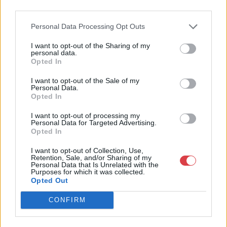
4756005
third parties.
Weboldal:
Personal Data Processing Opt Outs
http://www.nagyhazi.hu
Bemutatkozás: Magas színvonalú festmények és műtárgyak,
I want to opt-out of the Sharing of my
personal data.
bútorok, szőnyegek, üveg, porcelán és ezüst tárgyak, ékszerek,
Opted In
néprajzi tárgyak értékesítése és aukcionálása. Hagyatékok és
gyűjtemények árverezése. Ingyenes értékbecslés. Árveréseinkre
I want to opt-out of the Sale of my
a tárgyfelvétel folyamatos.
Personal Data.
Opted In
GALÉRIA TOVÁBBI MŰTÁRGYAI
I want to opt-out of processing my
Personal Data for Targeted Advertising.
Opted In
I want to opt-out of Collection, Use,
Retention, Sale, and/or Sharing of my
Personal Data that Is Unrelated with the
Purposes for which it was collected.
Opted Out
KAPCSOLÓDÓ MŰTÁRGYAK
CONFIRM