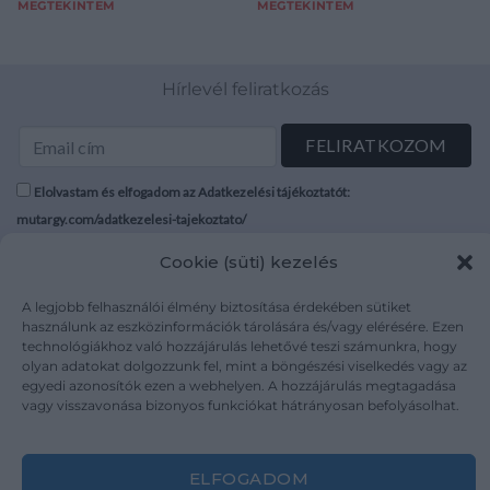
MEGTEKINTEM
MEGTEKINTEM
Hírlevél feliratkozás
Elolvastam és elfogadom az Adatkezelési tájékoztatót:
mutargy.com/adatkezelesi-tajekoztato/
Cookie (süti) kezelés
Rólunk
Áraink
Médiaajánlat
ÁSZF
A legjobb felhasználói élmény biztosítása érdekében sütiket
használunk az eszközinformációk tárolására és/vagy elérésére. Ezen
Karrier
Adatvédelem
technológiákhoz való hozzájárulás lehetővé teszi számunkra, hogy
Kapcsolat
Impresszum
olyan adatokat dolgozzunk fel, mint a böngészési viselkedés vagy az
egyedi azonosítók ezen a webhelyen. A hozzájárulás megtagadása
vagy visszavonása bizonyos funkciókat hátrányosan befolyásolhat.
Kövesse a műtárgy.com-ot
ELFOGADOM