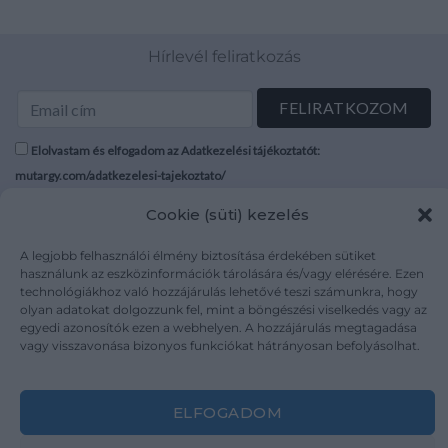
Hírlevél feliratkozás
Elolvastam és elfogadom az Adatkezelési tájékoztatót:
mutargy.com/adatkezelesi-tajekoztato/
Cookie (süti) kezelés
Rólunk
Áraink
Médiaajánlat
ÁSZF
A legjobb felhasználói élmény biztosítása érdekében sütiket
használunk az eszközinformációk tárolására és/vagy elérésére. Ezen
Karrier
Adatvédelem
technológiákhoz való hozzájárulás lehetővé teszi számunkra, hogy
Kapcsolat
Impresszum
olyan adatokat dolgozzunk fel, mint a böngészési viselkedés vagy az
egyedi azonosítók ezen a webhelyen. A hozzájárulás megtagadása
vagy visszavonása bizonyos funkciókat hátrányosan befolyásolhat.
Kövesse a műtárgy.com-ot
ELFOGADOM