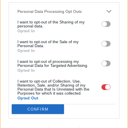
third parties.
Weboldal:
http://www.nagyhazi.hu
Personal Data Processing Opt Outs
Bemutatkozás: Magas színvonalú festmények és műtárgyak,
I want to opt-out of the Sharing of my
bútorok, szőnyegek, üveg, porcelán és ezüst tárgyak, ékszerek,
personal data.
néprajzi tárgyak értékesítése és aukcionálása. Hagyatékok és
Opted In
gyűjtemények árverezése. Ingyenes értékbecslés. Árveréseinkre
a tárgyfelvétel folyamatos.
I want to opt-out of the Sale of my
Personal Data.
Opted In
GALÉRIA TOVÁBBI MŰTÁRGYAI
I want to opt-out of processing my
Personal Data for Targeted Advertising.
Opted In
I want to opt-out of Collection, Use,
Retention, Sale, and/or Sharing of my
Personal Data that Is Unrelated with the
Purposes for which it was collected.
Opted Out
KAPCSOLÓDÓ MŰTÁRGYAK
CONFIRM