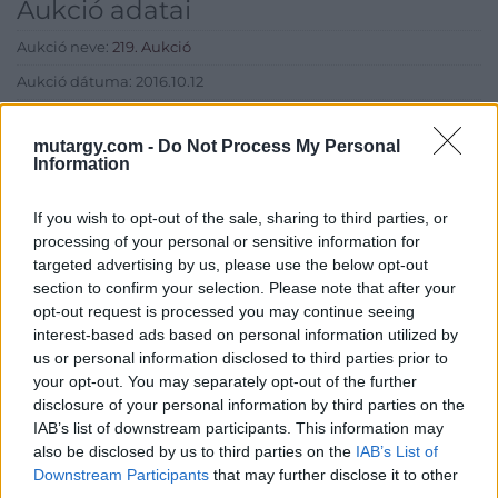
Aukció adatai
Aukció neve:
219. Aukció
Aukció dátuma: 2016.10.12
Aukció ideje: 17:00
mutargy.com -
Do Not Process My Personal
Aukció helye: Budapest, Balaton utca 8.
Information
Tételszám: 626
If you wish to opt-out of the sale, sharing to third parties, or
processing of your personal or sensitive information for
Eladó adatai
targeted advertising by us, please use the below opt-out
section to confirm your selection. Please note that after your
Eladó:
Nagyházi Galéria és
opt-out request is processed you may continue seeing
Aukciósház
interest-based ads based on personal information utilized by
Cím: Müller Márta
us or personal information disclosed to third parties prior to
Nagyházi Galéria és Aukciósház
your opt-out. You may separately opt-out of the further
Kft.
disclosure of your personal information by third parties on the
1055 Budapest, Balaton utca 8.
IAB’s list of downstream participants. This information may
Telefon: +361 475 6000 +361
also be disclosed by us to third parties on the
IAB’s List of
4756005
Downstream Participants
that may further disclose it to other