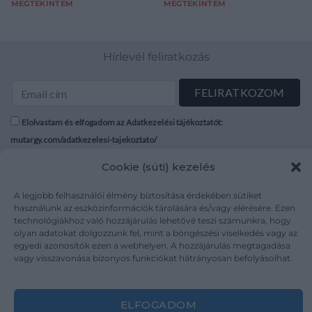
MEGTEKINTEM
MEGTEKINTEM
Hírlevél feliratkozás
Elolvastam és elfogadom az Adatkezelési tájékoztatót:
mutargy.com/adatkezelesi-tajekoztato/
Cookie (süti) kezelés
Rólunk
Áraink
Médiaajánlat
ÁSZF
A legjobb felhasználói élmény biztosítása érdekében sütiket
használunk az eszközinformációk tárolására és/vagy elérésére. Ezen
Karrier
Adatvédelem
technológiákhoz való hozzájárulás lehetővé teszi számunkra, hogy
Kapcsolat
Impresszum
olyan adatokat dolgozzunk fel, mint a böngészési viselkedés vagy az
egyedi azonosítók ezen a webhelyen. A hozzájárulás megtagadása
vagy visszavonása bizonyos funkciókat hátrányosan befolyásolhat.
Kövesse a műtárgy.com-ot
ELFOGADOM