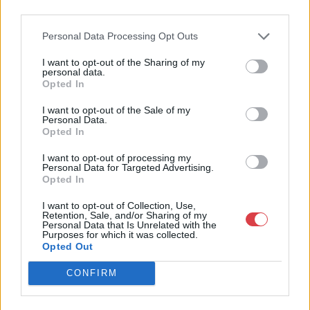
4756005
third parties.
Weboldal:
Personal Data Processing Opt Outs
http://www.nagyhazi.hu
Bemutatkozás: Magas színvonalú festmények és műtárgyak,
I want to opt-out of the Sharing of my
personal data.
bútorok, szőnyegek, üveg, porcelán és ezüst tárgyak, ékszerek,
Opted In
néprajzi tárgyak értékesítése és aukcionálása. Hagyatékok és
gyűjtemények árverezése. Ingyenes értékbecslés. Árveréseinkre
I want to opt-out of the Sale of my
a tárgyfelvétel folyamatos.
Personal Data.
Opted In
GALÉRIA TOVÁBBI MŰTÁRGYAI
I want to opt-out of processing my
Personal Data for Targeted Advertising.
Opted In
I want to opt-out of Collection, Use,
Retention, Sale, and/or Sharing of my
Personal Data that Is Unrelated with the
Purposes for which it was collected.
Opted Out
KAPCSOLÓDÓ MŰTÁRGYAK
CONFIRM