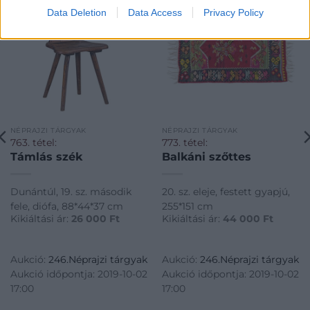
Data Deletion
Data Access
Privacy Policy
NÉPRAJZI TÁRGYAK
NÉPRAJZI TÁRGYAK
763. tétel:
773. tétel:
Támlás szék
Balkáni szőttes
Dunántúl, 19. sz. második
20. sz. eleje, festett gyapjú,
fele, diófa, 88*44*37 cm
255*151 cm
Kikiáltási ár:
26 000
Ft
Kikiáltási ár:
44 000
Ft
Aukció:
246.Néprajzi tárgyak
Aukció:
246.Néprajzi tárgyak
Aukció időpontja: 2019-10-02
Aukció időpontja: 2019-10-02
17:00
17:00