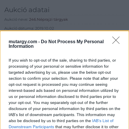
Aukció adatai
Aukció neve:
246.Néprajzi tárgyak
Aukció dátuma: 2019.10.02
Aukció ideje: 17:00
mutargy.com -
Do Not Process My Personal
Information
Aukció helye: Budapest, Balaton utca 8.
Tételszám: 635
If you wish to opt-out of the sale, sharing to third parties, or
processing of your personal or sensitive information for
Eladó adatai
targeted advertising by us, please use the below opt-out
section to confirm your selection. Please note that after your
Eladó:
Nagyházi Galéria és
opt-out request is processed you may continue seeing
Aukciósház
interest-based ads based on personal information utilized by
us or personal information disclosed to third parties prior to
Cím: Müller Márta
your opt-out. You may separately opt-out of the further
Nagyházi Galéria és Aukciósház
disclosure of your personal information by third parties on the
Kft.
IAB’s list of downstream participants. This information may
1055 Budapest, Balaton utca 8.
also be disclosed by us to third parties on the
IAB’s List of
Telefon: +361 475 6000 +361
Downstream Participants
that may further disclose it to other