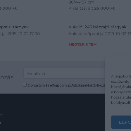
88*44*37 cm
2 000
Ft
Kikiáltási ár:
26 000
Ft
prajzi tárgyak
Aukció:
246.Néprajzi tárgyak
ja: 2019-10-02 17:00
Aukció időpontja: 2019-10-02 1
MEGTEKINTEM
kozás
A legjobb f
eszközinfor
Elolvastam és elfogadom az Adatkezelési tájékoztatót: mutargy.co
hozzájárulá
a böngészés
hozzájárul
befolyásolh
em
ELF
m