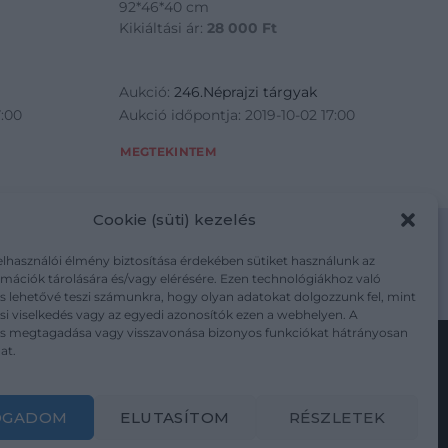
92*46*40 cm
Kikiáltási ár:
28 000
Ft
Aukció:
246.Néprajzi tárgyak
7:00
Aukció időpontja: 2019-10-02 17:00
MEGTEKINTEM
Cookie (süti) kezelés
elhasználói élmény biztosítása érdekében sütiket használunk az
mációk tárolására és/vagy elérésére. Ezen technológiákhoz való
m/adatkezelesi-tajekoztato/
s lehetővé teszi számunkra, hogy olyan adatokat dolgozzunk fel, mint
i viselkedés vagy az egyedi azonosítók ezen a webhelyen. A
ás megtagadása vagy visszavonása bizonyos funkciókat hátrányosan
at.
Kövesse a műtárgy.com-ot
OGADOM
ELUTASÍTOM
RÉSZLETEK