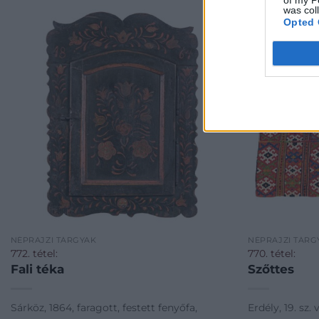
was col
Opted 
NÉPRAJZI TÁRGYAK
NÉPRAJZI TÁRG
772. tétel:
770. tétel:
Fali téka
Szőttes
Sárköz, 1864, faragott, festett fenyőfa,
Erdély, 19. sz.