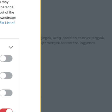
ou may
árta
 personal
ia és Aukciósház Kft.
out of the
 Balaton utca 8.
 downstream
475 6000 +361 4756005
B’s List of
p://www.nagyhazi.hu
űtárgyak, bútorok, szőnyegek, üveg, porcelán és ezüst tárgyak,
ionálása. Hagyatékok és gyűjtemények árverezése. Ingyenes
atos.