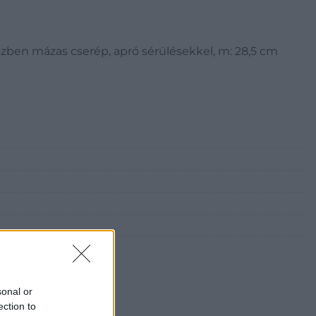
s részben mázas cserép, apró sérülésekkel, m: 28,5 cm
sonal or
ection to
i Galéria és Aukciósház