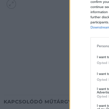
confirm you
continue se
information 
further disc
participants
Downstream 
Persona
I want t
Opted 
I want t
Opted 
I want 
Advertis
Opted 
KAPCSOLÓDÓ MŰTÁRGYAK
I want t
of my P