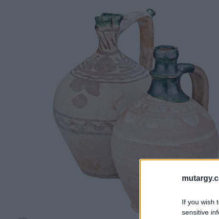
mutargy.
If you wish 
sensitive in