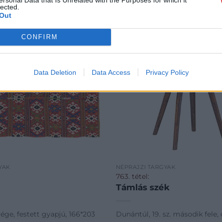
lected.
Out
CONFIRM
Data Deletion
Data Access
Privacy Policy
YAK
NÉPRAJZI TÁRGYAK
763. tétel:
Támlás szék
 vége, festett gyapjú, 166*203
Dunántúl, 19. sz. második fele, 