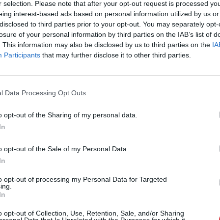
r selection. Please note that after your opt-out request is processed y
Cím: Müller M
eing interest-based ads based on personal information utilized by us or
Nagyházi Galér
disclosed to third parties prior to your opt-out. You may separately opt-
1055 Budapest,
losure of your personal information by third parties on the IAB’s list of
Telefon: +361 
. This information may also be disclosed by us to third parties on the
IA
Participants
that may further disclose it to other third parties.
Weboldal:
htt
Bemutatkozás: Magas színvonalú festmények és m
ékszerek, néprajzi tárgyak értékesítése és aukc
l Data Processing Opt Outs
értékbecslés. Árveréseinkre a tárgyfelvétel folyam
o opt-out of the Sharing of my personal data.
GALÉRIA TOVÁBBI MŰTÁRGYAI
In
o opt-out of the Sale of my Personal Data.
In
to opt-out of processing my Personal Data for Targeted
ing.
In
o opt-out of Collection, Use, Retention, Sale, and/or Sharing
ersonal Data that Is Unrelated with the Purposes for which it