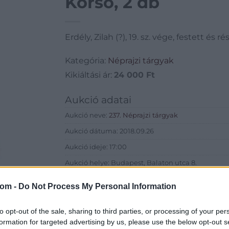
Korsó, 2 db
Erdély, Zilah (?), 19. sz. vége, festett é
Kategória:
Néprajzi tárgyak
Kikiáltási ár:
24 000
Ft
Aukció adatai
Aukció neve:
237. Néprajzi tárgyak
Aukció dátuma: 2018.09.26
Aukció ideje: 17:00
Aukció helye: Budapest, Balaton utca 8.
Tételszám: 391
com -
Do Not Process My Personal Information
Eladó adatai
to opt-out of the sale, sharing to third parties, or processing of your per
formation for targeted advertising by us, please use the below opt-out s
Eladó:
Nagyház