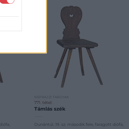
NÉPRAJZI TÁRGYAK
771. tétel:
Támlás szék
diófa,
Dunántúl, 19. sz. második fele, faragott diófa,