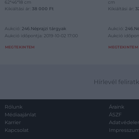
62*46*18 cm
cm
Kikiáltási ár:
38 000
Ft
Kikiáltási ár:
3
Aukció:
246.Néprajzi tárgyak
Aukció:
246.Né
Aukció időpontja: 2019-10-02 17:00
Aukció időpont
MEGTEKINTEM
MEGTEKINTEM
Hírlevél felirat
Rólunk
Áraink
Médiaajánlat
ÁSZF
Karrier
Adatvédel
Kapcsolat
Impresszu