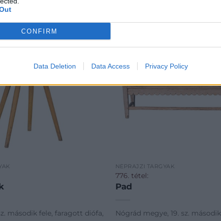
lected.
Out
CONFIRM
Data Deletion
Data Access
Privacy Policy
YAK
NÉPRAJZI TÁRGYAK
776. tétel:
k
Pad
z. második fele, faragott diófa,
Nógrád megye, 19. sz. második 