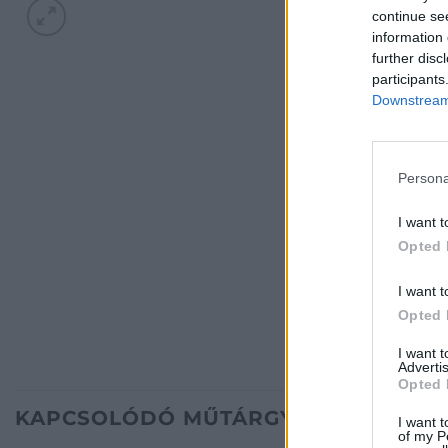
continue se
information 
further disc
participants
Downstream 
Persona
I want t
Opted 
I want t
Opted 
I want 
Advertis
Opted 
KAPCSOLÓDÓ MŰTÁRGYAK
I want t
of my P