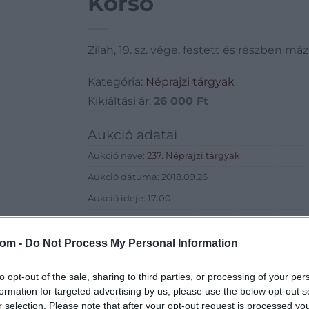
Korsó
Zilah, 19. sz. vége, festett és részben má
Kategória:
Néprajzi tárgyak
Kikiáltási ár:
26 000
Ft
Aukció adatai
Aukció neve:
237. Néprajzi tárgyak
Aukció dátuma: 2018.09.26
Aukció ideje: 17:00
Aukció helye: Budapest, Balaton utca 8.
Tételszám: 392
com -
Do Not Process My Personal Information
Eladó adatai
to opt-out of the sale, sharing to third parties, or processing of your per
formation for targeted advertising by us, please use the below opt-out s
Eladó:
Nagyház
r selection. Please note that after your opt-out request is processed y