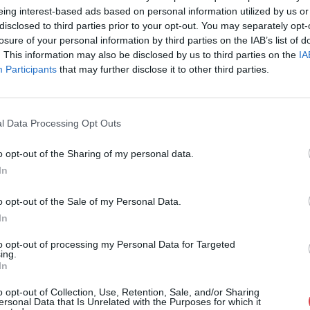
eing interest-based ads based on personal information utilized by us or
Cím: Müller M
disclosed to third parties prior to your opt-out. You may separately opt-
Nagyházi Galér
losure of your personal information by third parties on the IAB’s list of
1055 Budapest,
. This information may also be disclosed by us to third parties on the
IA
Telefon: +361 
Participants
that may further disclose it to other third parties.
Weboldal:
htt
Bemutatkozás: Magas színvonalú festmények és m
ékszerek, néprajzi tárgyak értékesítése és aukc
l Data Processing Opt Outs
értékbecslés. Árveréseinkre a tárgyfelvétel folyam
o opt-out of the Sharing of my personal data.
GALÉRIA TOVÁBBI MŰTÁRGYAI
In
o opt-out of the Sale of my Personal Data.
In
to opt-out of processing my Personal Data for Targeted
ing.
In
o opt-out of Collection, Use, Retention, Sale, and/or Sharing
ersonal Data that Is Unrelated with the Purposes for which it