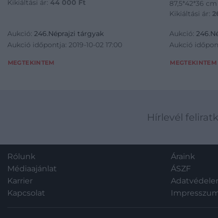
Kikiáltási ár:
44 000
Ft
87,5*42*36 cm
Kikiáltási ár:
2
Aukció:
246.Néprajzi tárgyak
Aukció:
246.Né
Aukció időpontja: 2019-10-02 17:00
Aukció időpont
MEGTEKINTEM
MEGTEKINTEM
Hírlevél felirat
Rólunk
Áraink
Médiaajánlat
ÁSZF
Karrier
Adatvédel
Kapcsolat
Impresszu