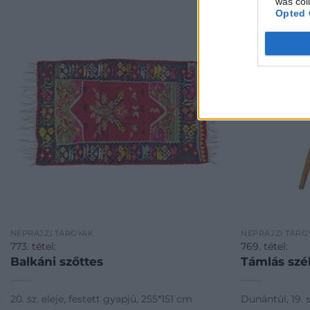
was col
Opted 
NÉPRAJZI TÁRGYAK
NÉPRAJZI TÁRG
773. tétel:
769. tétel:
Balkáni szőttes
Támlás szé
20. sz. eleje, festett gyapjú, 255*151 cm
Dunántúl, 19. s