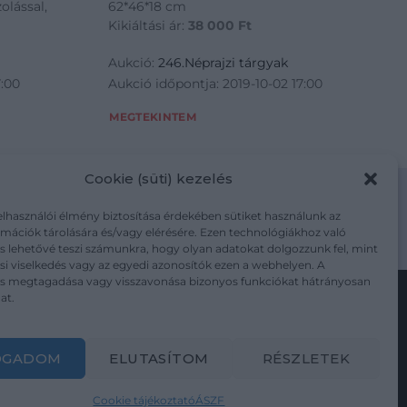
olással,
62*46*18 cm
Kikiáltási ár:
38 000
Ft
Aukció:
246.Néprajzi tárgyak
7:00
Aukció időpontja: 2019-10-02 17:00
MEGTEKINTEM
Cookie (süti) kezelés
elhasználói élmény biztosítása érdekében sütiket használunk az
mációk tárolására és/vagy elérésére. Ezen technológiákhoz való
m/adatkezelesi-tajekoztato/
s lehetővé teszi számunkra, hogy olyan adatokat dolgozzunk fel, mint
i viselkedés vagy az egyedi azonosítók ezen a webhelyen. A
ás megtagadása vagy visszavonása bizonyos funkciókat hátrányosan
at.
Kövesse a műtárgy.com-ot
OGADOM
ELUTASÍTOM
RÉSZLETEK
Cookie tájékoztató
ÁSZF