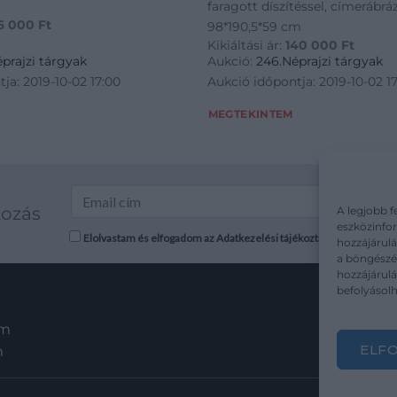
faragott díszítéssel, címerábráz
6 000
Ft
98*190,5*59 cm
Kikiáltási ár:
140 000
Ft
prajzi tárgyak
Aukció:
246.Néprajzi tárgyak
ja: 2019-10-02 17:00
Aukció időpontja: 2019-10-02 1
MEGTEKINTEM
kozás
A legjobb f
eszközinfor
Elolvastam és elfogadom az Adatkezelési tájékoztatót: mutargy.co
hozzájárulá
a böngészés
hozzájárul
befolyásolh
em
ELF
m