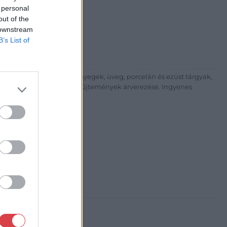
 personal
árta
out of the
ia és Aukciósház Kft.
 downstream
 Balaton utca 8.
B’s List of
475 6000 +361 4756005
p://www.nagyhazi.hu
űtárgyak, bútorok, szőnyegek, üveg, porcelán és ezüst tárgyak,
ionálása. Hagyatékok és gyűjtemények árverezése. Ingyenes
atos.