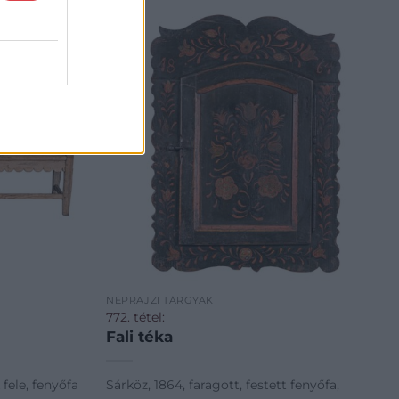
NÉPRAJZI TÁRGYAK
772. tétel:
Fali téka
fele, fenyőfa
Sárköz, 1864, faragott, festett fenyőfa,