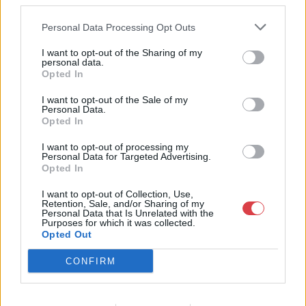
third parties.
Weboldal:
http://www.nagyhazi.hu
Personal Data Processing Opt Outs
Bemutatkozás: Magas színvonalú festmények és műtárgyak,
I want to opt-out of the Sharing of my
bútorok, szőnyegek, üveg, porcelán és ezüst tárgyak, ékszerek,
personal data.
néprajzi tárgyak értékesítése és aukcionálása. Hagyatékok és
Opted In
gyűjtemények árverezése. Ingyenes értékbecslés. Árveréseinkre
a tárgyfelvétel folyamatos.
I want to opt-out of the Sale of my
Personal Data.
Opted In
GALÉRIA TOVÁBBI MŰTÁRGYAI
I want to opt-out of processing my
Personal Data for Targeted Advertising.
Opted In
I want to opt-out of Collection, Use,
Retention, Sale, and/or Sharing of my
Personal Data that Is Unrelated with the
Purposes for which it was collected.
Opted Out
KAPCSOLÓDÓ MŰTÁRGYAK
CONFIRM