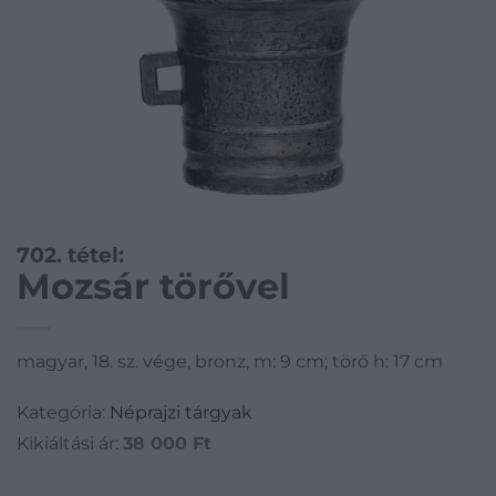
702. tétel:
Mozsár törővel
magyar, 18. sz. vége, bronz, m: 9 cm; törő h: 17 cm
Kategória:
Néprajzi tárgyak
Kikiáltási ár:
38 000
Ft