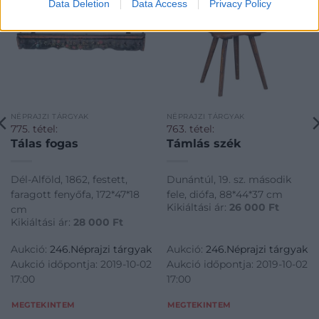
Data Deletion
Data Access
Privacy Policy
NÉPRAJZI TÁRGYAK
NÉPRAJZI TÁRGYAK
775. tétel:
763. tétel:
Tálas fogas
Támlás szék
Dél-Alföld, 1862, festett,
Dunántúl, 19. sz. második
faragott fenyőfa, 172*47*18
fele, diófa, 88*44*37 cm
Kikiáltási ár:
26 000
Ft
cm
Kikiáltási ár:
28 000
Ft
Aukció:
246.Néprajzi tárgyak
Aukció:
246.Néprajzi tárgyak
Aukció időpontja: 2019-10-02
Aukció időpontja: 2019-10-02
17:00
17:00
MEGTEKINTEM
MEGTEKINTEM