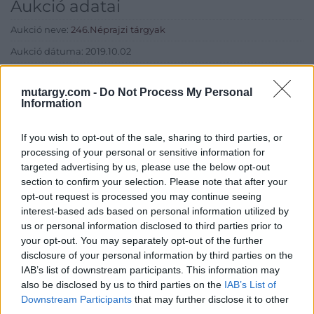
Aukció adatai
Aukció neve:
246.Néprajzi tárgyak
Aukció dátuma: 2019.10.02
Aukció ideje: 17:00
mutargy.com -
Do Not Process My Personal
Aukció helye: Budapest, Balaton utca 8.
Information
Tételszám: 702
If you wish to opt-out of the sale, sharing to third parties, or
processing of your personal or sensitive information for
Eladó adatai
targeted advertising by us, please use the below opt-out
section to confirm your selection. Please note that after your
Eladó:
Nagyházi Galéria és
opt-out request is processed you may continue seeing
Aukciósház
interest-based ads based on personal information utilized by
Cím: Müller Márta
us or personal information disclosed to third parties prior to
Nagyházi Galéria és Aukciósház
your opt-out. You may separately opt-out of the further
Kft.
disclosure of your personal information by third parties on the
1055 Budapest, Balaton utca 8.
IAB’s list of downstream participants. This information may
Telefon: +361 475 6000 +361
also be disclosed by us to third parties on the
IAB’s List of
4756005
Downstream Participants
that may further disclose it to other