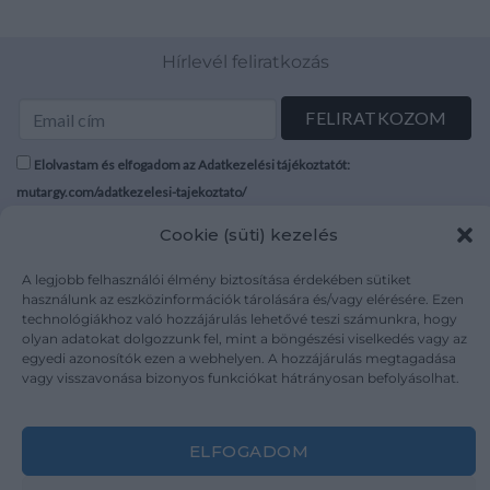
Hírlevél feliratkozás
Elolvastam és elfogadom az Adatkezelési tájékoztatót:
mutargy.com/adatkezelesi-tajekoztato/
Cookie (süti) kezelés
Rólunk
Áraink
Médiaajánlat
ÁSZF
A legjobb felhasználói élmény biztosítása érdekében sütiket
használunk az eszközinformációk tárolására és/vagy elérésére. Ezen
Karrier
Adatvédelem
technológiákhoz való hozzájárulás lehetővé teszi számunkra, hogy
Kapcsolat
Impresszum
olyan adatokat dolgozzunk fel, mint a böngészési viselkedés vagy az
egyedi azonosítók ezen a webhelyen. A hozzájárulás megtagadása
vagy visszavonása bizonyos funkciókat hátrányosan befolyásolhat.
Kövesse a műtárgy.com-ot
ELFOGADOM