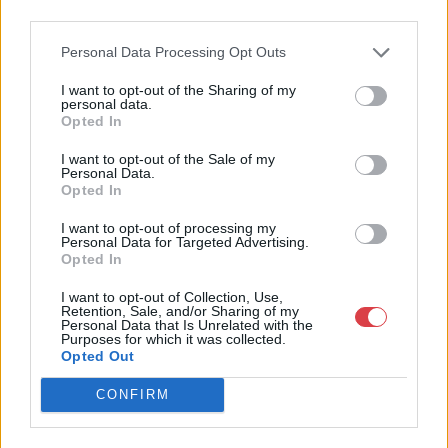
4756005
third parties.
Weboldal:
Personal Data Processing Opt Outs
http://www.nagyhazi.hu
Bemutatkozás: Magas színvonalú festmények és műtárgyak,
I want to opt-out of the Sharing of my
personal data.
bútorok, szőnyegek, üveg, porcelán és ezüst tárgyak, ékszerek,
Opted In
néprajzi tárgyak értékesítése és aukcionálása. Hagyatékok és
gyűjtemények árverezése. Ingyenes értékbecslés. Árveréseinkre
I want to opt-out of the Sale of my
a tárgyfelvétel folyamatos.
Personal Data.
Opted In
GALÉRIA TOVÁBBI MŰTÁRGYAI
I want to opt-out of processing my
Personal Data for Targeted Advertising.
Opted In
I want to opt-out of Collection, Use,
Retention, Sale, and/or Sharing of my
Personal Data that Is Unrelated with the
Purposes for which it was collected.
Opted Out
KAPCSOLÓDÓ MŰTÁRGYAK
CONFIRM