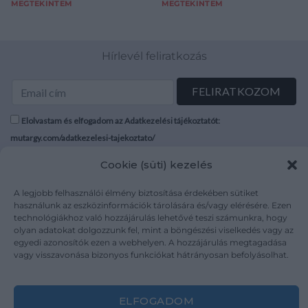
MEGTEKINTEM
MEGTEKINTEM
Hírlevél feliratkozás
Elolvastam és elfogadom az Adatkezelési tájékoztatót:
mutargy.com/adatkezelesi-tajekoztato/
Cookie (süti) kezelés
Rólunk
Áraink
Médiaajánlat
ÁSZF
A legjobb felhasználói élmény biztosítása érdekében sütiket
használunk az eszközinformációk tárolására és/vagy elérésére. Ezen
Karrier
Adatvédelem
technológiákhoz való hozzájárulás lehetővé teszi számunkra, hogy
Kapcsolat
Impresszum
olyan adatokat dolgozzunk fel, mint a böngészési viselkedés vagy az
egyedi azonosítók ezen a webhelyen. A hozzájárulás megtagadása
vagy visszavonása bizonyos funkciókat hátrányosan befolyásolhat.
Kövesse a műtárgy.com-ot
ELFOGADOM