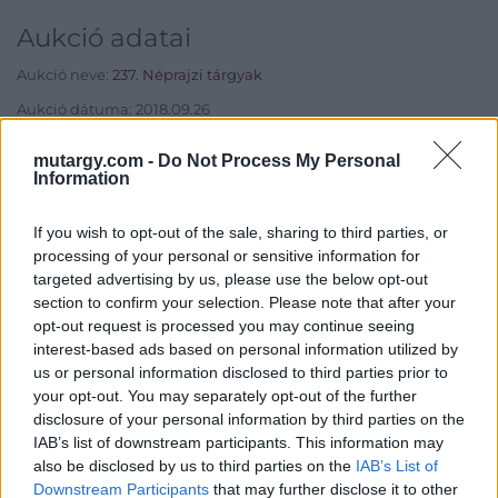
Aukció adatai
Aukció neve:
237. Néprajzi tárgyak
Aukció dátuma: 2018.09.26
Aukció ideje: 17:00
mutargy.com -
Do Not Process My Personal
Information
Aukció helye: Budapest, Balaton utca 8.
Tételszám: 448
If you wish to opt-out of the sale, sharing to third parties, or
processing of your personal or sensitive information for
Eladó adatai
targeted advertising by us, please use the below opt-out
section to confirm your selection. Please note that after your
Eladó:
Nagyházi Galéria és
opt-out request is processed you may continue seeing
Aukciósház
interest-based ads based on personal information utilized by
us or personal information disclosed to third parties prior to
Cím: Müller Márta
your opt-out. You may separately opt-out of the further
Nagyházi Galéria és Aukciósház
disclosure of your personal information by third parties on the
Kft.
IAB’s list of downstream participants. This information may
1055 Budapest, Balaton utca 8.
also be disclosed by us to third parties on the
IAB’s List of
Telefon: +361 475 6000 +361
Downstream Participants
that may further disclose it to other