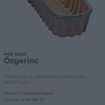
448. tétel:
Őzgerinc
Dunántúl, 19. sz. második fele, mázas cserép,
36,5*12*7,5 cm
Kategória:
Néprajzi tárgyak
Kikiáltási ár:
18 000
Ft