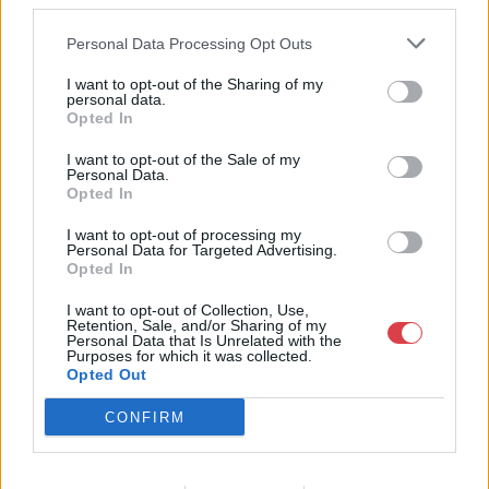
third parties.
Weboldal:
http://www.nagyhazi.hu
Personal Data Processing Opt Outs
Bemutatkozás: Magas színvonalú festmények és műtárgyak,
I want to opt-out of the Sharing of my
bútorok, szőnyegek, üveg, porcelán és ezüst tárgyak, ékszerek,
personal data.
néprajzi tárgyak értékesítése és aukcionálása. Hagyatékok és
Opted In
gyűjtemények árverezése. Ingyenes értékbecslés. Árveréseinkre
a tárgyfelvétel folyamatos.
I want to opt-out of the Sale of my
Personal Data.
Opted In
GALÉRIA TOVÁBBI MŰTÁRGYAI
I want to opt-out of processing my
Personal Data for Targeted Advertising.
Opted In
I want to opt-out of Collection, Use,
Retention, Sale, and/or Sharing of my
Personal Data that Is Unrelated with the
Purposes for which it was collected.
Opted Out
KAPCSOLÓDÓ MŰTÁRGYAK
CONFIRM