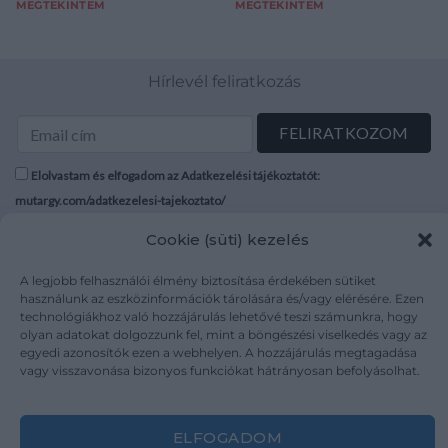
MEGTEKINTEM
MEGTEKINTEM
Hírlevél feliratkozás
Elolvastam és elfogadom az Adatkezelési tájékoztatót:
mutargy.com/adatkezelesi-tajekoztato/
Cookie (süti) kezelés
Rólunk
Áraink
Médiaajánlat
ÁSZF
A legjobb felhasználói élmény biztosítása érdekében sütiket
használunk az eszközinformációk tárolására és/vagy elérésére. Ezen
Karrier
Adatvédelem
technológiákhoz való hozzájárulás lehetővé teszi számunkra, hogy
Kapcsolat
Impresszum
olyan adatokat dolgozzunk fel, mint a böngészési viselkedés vagy az
egyedi azonosítók ezen a webhelyen. A hozzájárulás megtagadása
vagy visszavonása bizonyos funkciókat hátrányosan befolyásolhat.
Kövesse a műtárgy.com-ot
ELFOGADOM