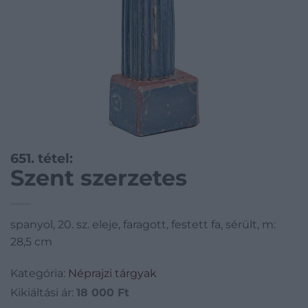
651. tétel:
Szent szerzetes
spanyol, 20. sz. eleje, faragott, festett fa, sérült, m:
28,5 cm
Kategória:
Néprajzi tárgyak
Kikiáltási ár:
18 000
Ft