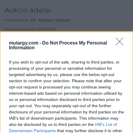
Aukció adatai
Aukció neve:
237. Néprajzi tárgyak
Aukció dátuma: 2018.09.26
Aukció ideje: 17:00
mutargy.com -
Do Not Process My Personal
Information
Aukció helye: Budapest, Balaton utca 8.
Tételszám: 651
If you wish to opt-out of the sale, sharing to third parties, or
processing of your personal or sensitive information for
Eladó adatai
targeted advertising by us, please use the below opt-out
section to confirm your selection. Please note that after your
Eladó:
Nagyházi Galéria és
opt-out request is processed you may continue seeing
Aukciósház
interest-based ads based on personal information utilized by
us or personal information disclosed to third parties prior to
Cím: Müller Márta
your opt-out. You may separately opt-out of the further
Nagyházi Galéria és Aukciósház
disclosure of your personal information by third parties on the
Kft.
IAB’s list of downstream participants. This information may
1055 Budapest, Balaton utca 8.
also be disclosed by us to third parties on the
IAB’s List of
Telefon: +361 475 6000 +361
Downstream Participants
that may further disclose it to other