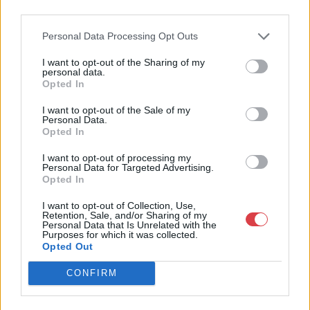
4756005
third parties.
Weboldal:
Personal Data Processing Opt Outs
http://www.nagyhazi.hu
Bemutatkozás: Magas színvonalú festmények és műtárgyak,
I want to opt-out of the Sharing of my
personal data.
bútorok, szőnyegek, üveg, porcelán és ezüst tárgyak, ékszerek,
Opted In
néprajzi tárgyak értékesítése és aukcionálása. Hagyatékok és
gyűjtemények árverezése. Ingyenes értékbecslés. Árveréseinkre
I want to opt-out of the Sale of my
a tárgyfelvétel folyamatos.
Personal Data.
Opted In
GALÉRIA TOVÁBBI MŰTÁRGYAI
I want to opt-out of processing my
Personal Data for Targeted Advertising.
Opted In
I want to opt-out of Collection, Use,
Retention, Sale, and/or Sharing of my
Personal Data that Is Unrelated with the
Purposes for which it was collected.
Opted Out
KAPCSOLÓDÓ MŰTÁRGYAK
CONFIRM