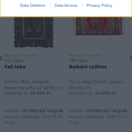
Data Deletion
Data Access
Privacy Policy
NÉPRAJZI TÁRGYAK
NÉPRAJZI TÁRGYAK
772. tétel:
773. tétel:
Fali téka
Balkáni szőttes
Sárköz, 1864, faragott,
20. sz. eleje, festett gyapjú,
festett fenyőfa, 62*46*18 cm
255*151 cm
Kikiáltási ár:
38 000
Ft
Kikiáltási ár:
44 000
Ft
Aukció:
246.Néprajzi tárgyak
Aukció:
246.Néprajzi tárgyak
Aukció időpontja: 2019-10-02
Aukció időpontja: 2019-10-02
17:00
17:00