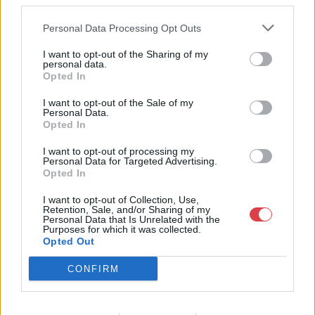
third parties.
Weboldal:
http://www.nagyhazi.hu
Personal Data Processing Opt Outs
Bemutatkozás: Magas színvonalú festmények és műtárgyak,
I want to opt-out of the Sharing of my
bútorok, szőnyegek, üveg, porcelán és ezüst tárgyak, ékszerek,
personal data.
néprajzi tárgyak értékesítése és aukcionálása. Hagyatékok és
Opted In
gyűjtemények árverezése. Ingyenes értékbecslés. Árveréseinkre
a tárgyfelvétel folyamatos.
I want to opt-out of the Sale of my
Personal Data.
Opted In
GALÉRIA TOVÁBBI MŰTÁRGYAI
I want to opt-out of processing my
Personal Data for Targeted Advertising.
Opted In
I want to opt-out of Collection, Use,
Retention, Sale, and/or Sharing of my
Personal Data that Is Unrelated with the
Purposes for which it was collected.
Opted Out
KAPCSOLÓDÓ MŰTÁRGYAK
CONFIRM