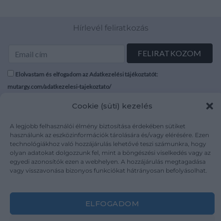
Hírlevél feliratkozás
Elolvastam és elfogadom az Adatkezelési tájékoztatót:
mutargy.com/adatkezelesi-tajekoztato/
Cookie (süti) kezelés
Rólunk
Áraink
Médiaajánlat
ÁSZF
A legjobb felhasználói élmény biztosítása érdekében sütiket
használunk az eszközinformációk tárolására és/vagy elérésére. Ezen
Karrier
Adatvédelem
technológiákhoz való hozzájárulás lehetővé teszi számunkra, hogy
Kapcsolat
Impresszum
olyan adatokat dolgozzunk fel, mint a böngészési viselkedés vagy az
egyedi azonosítók ezen a webhelyen. A hozzájárulás megtagadása
vagy visszavonása bizonyos funkciókat hátrányosan befolyásolhat.
Kövesse a műtárgy.com-ot
ELFOGADOM