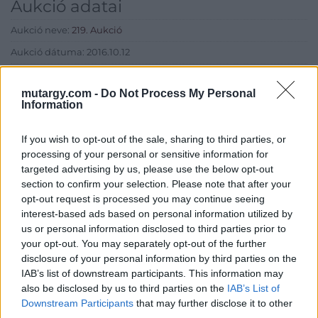
Aukció adatai
Aukció neve:
219. Aukció
Aukció dátuma: 2016.10.12
Aukció ideje: 17:00
mutargy.com -
Do Not Process My Personal
Aukció helye: Budapest, Balaton utca 8.
Information
Tételszám: 738
If you wish to opt-out of the sale, sharing to third parties, or
processing of your personal or sensitive information for
Eladó adatai
targeted advertising by us, please use the below opt-out
section to confirm your selection. Please note that after your
Eladó:
Nagyházi Galéria és
opt-out request is processed you may continue seeing
Aukciósház
interest-based ads based on personal information utilized by
Cím: Müller Márta
us or personal information disclosed to third parties prior to
Nagyházi Galéria és Aukciósház
your opt-out. You may separately opt-out of the further
Kft.
disclosure of your personal information by third parties on the
1055 Budapest, Balaton utca 8.
IAB’s list of downstream participants. This information may
Telefon: +361 475 6000 +361
also be disclosed by us to third parties on the
IAB’s List of
4756005
Downstream Participants
that may further disclose it to other