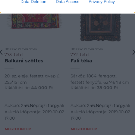
Data Deletion
Data Access
Privacy Policy
NÉPRAJZI TÁRGYAK
NÉPRAJZI TÁRGYAK
773. tétel:
772. tétel:
Balkáni szőttes
Fali téka
20. sz. eleje, festett gyapjú,
Sárköz, 1864, faragott,
255*151 cm
festett fenyőfa, 62*46*18 cm
Kikiáltási ár:
44 000
Ft
Kikiáltási ár:
38 000
Ft
Aukció:
246.Néprajzi tárgyak
Aukció:
246.Néprajzi tárgyak
Aukció időpontja: 2019-10-02
Aukció időpontja: 2019-10-02
17:00
17:00
MEGTEKINTEM
MEGTEKINTEM