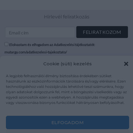
Hírlevél feliratkozás
Elolvastam és elfogadom az Adatkezelési tájékoztatót:
mutargy.com/adatkezelesi-tajekoztato/
Cookie (süti) kezelés
Rólunk
Áraink
Médiaajánlat
ÁSZF
A legjobb felhasználói élmény biztosítása érdekében sütiket
használunk az eszközinformációk tárolására és/vagy elérésére. Ezen
Karrier
Adatvédelem
technológiákhoz való hozzájárulás lehetővé teszi számunkra, hogy
Kapcsolat
Impresszum
olyan adatokat dolgozzunk fel, mint a böngészési viselkedés vagy az
egyedi azonosítók ezen a webhelyen. A hozzájárulás megtagadása
vagy visszavonása bizonyos funkciókat hátrányosan befolyásolhat.
Kövesse a műtárgy.com-ot
ELFOGADOM