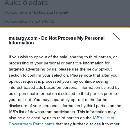
Aukció adatai
Aukció neve:
246.Néprajzi tárgyak
Aukció dátuma: 2019.10.02
Aukció ideje: 17:00
mutargy.com -
Do Not Process My Personal
Aukció helye: Budapest, Balaton utca 8.
Information
Tételszám: 618
If you wish to opt-out of the sale, sharing to third parties, or
processing of your personal or sensitive information for
Eladó adatai
targeted advertising by us, please use the below opt-out
section to confirm your selection. Please note that after your
Eladó:
Nagyházi Galéria és
opt-out request is processed you may continue seeing
Aukciósház
interest-based ads based on personal information utilized by
Cím: Müller Márta
us or personal information disclosed to third parties prior to
Nagyházi Galéria és Aukciósház
your opt-out. You may separately opt-out of the further
Kft.
disclosure of your personal information by third parties on the
1055 Budapest, Balaton utca 8.
IAB’s list of downstream participants. This information may
Telefon: +361 475 6000 +361
also be disclosed by us to third parties on the
IAB’s List of
4756005
Downstream Participants
that may further disclose it to other