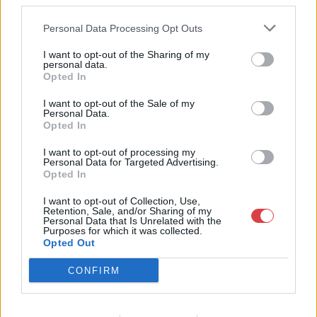
third parties.
Weboldal:
http://www.nagyhazi.hu
Personal Data Processing Opt Outs
Bemutatkozás: Magas színvonalú festmények és műtárgyak,
I want to opt-out of the Sharing of my
bútorok, szőnyegek, üveg, porcelán és ezüst tárgyak, ékszerek,
personal data.
néprajzi tárgyak értékesítése és aukcionálása. Hagyatékok és
Opted In
gyűjtemények árverezése. Ingyenes értékbecslés. Árveréseinkre
a tárgyfelvétel folyamatos.
I want to opt-out of the Sale of my
Personal Data.
Opted In
GALÉRIA TOVÁBBI MŰTÁRGYAI
I want to opt-out of processing my
Personal Data for Targeted Advertising.
Opted In
I want to opt-out of Collection, Use,
Retention, Sale, and/or Sharing of my
Personal Data that Is Unrelated with the
Purposes for which it was collected.
Opted Out
KAPCSOLÓDÓ MŰTÁRGYAK
CONFIRM