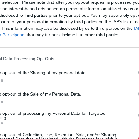
r selection. Please note that after your opt-out request is processed y
Cím: Müller M
eing interest-based ads based on personal information utilized by us or
Nagyházi Galér
disclosed to third parties prior to your opt-out. You may separately opt-
1055 Budapest,
losure of your personal information by third parties on the IAB’s list of
Telefon: +361 
. This information may also be disclosed by us to third parties on the
IA
Participants
that may further disclose it to other third parties.
Weboldal:
htt
Bemutatkozás: Magas színvonalú festmények és m
ékszerek, néprajzi tárgyak értékesítése és aukc
l Data Processing Opt Outs
értékbecslés. Árveréseinkre a tárgyfelvétel folyam
o opt-out of the Sharing of my personal data.
GALÉRIA TOVÁBBI MŰTÁRGYAI
In
o opt-out of the Sale of my Personal Data.
In
to opt-out of processing my Personal Data for Targeted
ing.
In
o opt-out of Collection, Use, Retention, Sale, and/or Sharing
ersonal Data that Is Unrelated with the Purposes for which it