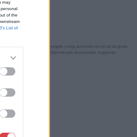
ou may
árta
 personal
ia és Aukciósház Kft.
out of the
 Balaton utca 8.
 downstream
475 6000 +361 4756005
B’s List of
p://www.nagyhazi.hu
űtárgyak, bútorok, szőnyegek, üveg, porcelán és ezüst tárgyak,
ionálása. Hagyatékok és gyűjtemények árverezése. Ingyenes
atos.