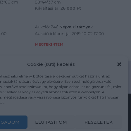
113*66 cm
88*44*37 cm
Kikiáltási ár:
26 000
Ft
Aukció:
246.Néprajzi tárgyak
7:00
Aukció időpontja: 2019-10-02 17:00
MEGTEKINTEM
Cookie (süti) kezelés
elhasználói élmény biztosítása érdekében sütiket használunk az
mációk tárolására és/vagy elérésére. Ezen technológiákhoz való
m/adatkezelesi-tajekoztato/
s lehetővé teszi számunkra, hogy olyan adatokat dolgozzunk fel, mint
i viselkedés vagy az egyedi azonosítók ezen a webhelyen. A
ás megtagadása vagy visszavonása bizonyos funkciókat hátrányosan
at.
Kövesse a műtárgy.com-ot
OGADOM
ELUTASÍTOM
RÉSZLETEK