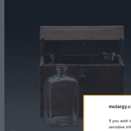
mutargy.
If you wish 
sensitive in