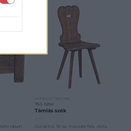
NÉPRAJZI TÁRGYAK
763. tétel:
Támlás szék
kkfa vésett
Dunántúl, 19. sz. második fele, diófa,