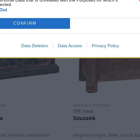
lected.
Out
CONFIRM
Data Deletion
Data Access
Privacy Policy
YAK
NÉPRAJZI TÁRGYAK
778. tétel:
da
Szuszék
stett fenyőfa, belsejében
Nógrád megye, 1884, ácsolt bü