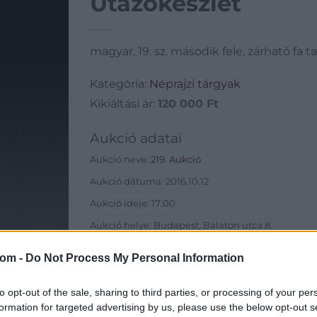
Utazókészlet
magyar, 19. sz. második fele, zárható fa 
Kategória:
Néprajzi tárgyak
Kikiáltási ár:
120 000
Ft
Aukció adatai
Aukció neve:
219. Aukció
Aukció dátuma: 2016.10.12
Aukció ideje: 17:00
Aukció helye: Budapest, Balaton utca 8.
Tételszám: 816
com -
Do Not Process My Personal Information
Eladó adatai
to opt-out of the sale, sharing to third parties, or processing of your per
formation for targeted advertising by us, please use the below opt-out s
Eladó:
Nagyház