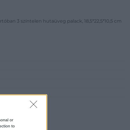
tartóban 3 színtelen hutaüveg palack, 18,5*22,5*10,5 cm
sonal or
ection to
i Galéria és Aukciósház