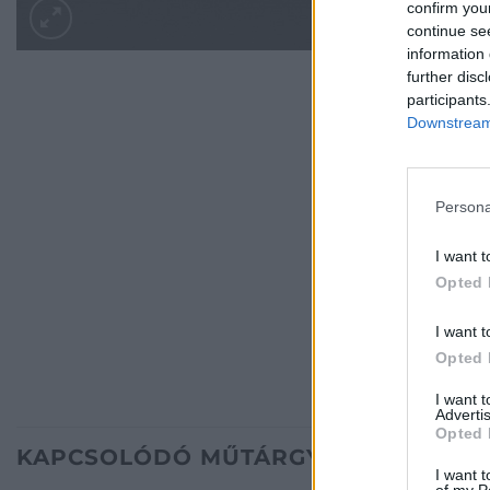
confirm you
continue se
information 
further disc
participants
Downstream 
Persona
I want t
Opted 
I want t
Opted 
I want 
Advertis
Opted 
KAPCSOLÓDÓ MŰTÁRGYAK
I want t
of my P