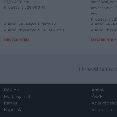
87,5*42*36 cm
ládafiával, er
Kikiáltási ár:
26 000
Ft
kovácsoltvas f
cm
Kikiáltási ár:
2
Aukció:
246.Néprajzi tárgyak
Aukció:
246.Né
Aukció időpontja: 2019-10-02 17:00
Aukció időpont
MEGTEKINTEM
MEGTEKINTEM
Hírlevél felirat
Rólunk
Áraink
Médiaajánlat
ÁSZF
Karrier
Adatvédel
Kapcsolat
Impresszu