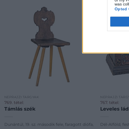
was col
Opted 
NÉPRAJZI TÁRGYAK
NÉPRAJZI TÁRG
769. tétel:
767. tétel:
Támlás szék
Leveles lá
Dunántúl, 19. sz. második fele, faragott diófa,
Dél-Alföld, fe