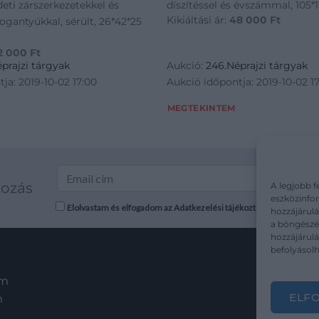
edeti zárszerkezetekkel és
díszítéssel és évszámmal, 105*
Kikiáltási ár:
48 000
Ft
ogantyúkkal, sérült, 26*42*25
2 000
Ft
prajzi tárgyak
Aukció:
246.Néprajzi tárgyak
ja: 2019-10-02 17:00
Aukció időpontja: 2019-10-02 1
MEGTEKINTEM
kozás
A legjobb f
eszközinfor
Elolvastam és elfogadom az Adatkezelési tájékoztatót: mutargy.co
hozzájárulá
a böngészés
hozzájárul
befolyásolh
em
ELF
m