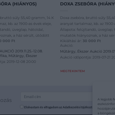
ÓRA (HIÁNYOS)
DOXA ZSEBÓRA (HIÁNY
 bruttó súly 55,40 gramm, 14 K
Doxa zsebóra, bruttó súly 55,
maz, kb. az 1900-as évek eleje,
aranyat tartalmaz, kb. az 1900-a
ítandó, üveglap, hátoldal,
Állapota: felújítandó, üveglap, 
oznak, a ház sérült, ütődött
mutatók hiányoznak, a ház sérü
0 000
Ft
Kikiáltási ár:
30 000
Ft
Aukció:
KCIÓ 2019.11.25.-12.08.
Műtárgy, Ékszer Aukció 2019.07.1
fika, Műtárgy, Ékszer
Aukció időpontja: 2019-07-21 2
ja: 2019-12-08 20:00
MEGTEKINTEM
kozás
A legjobb f
eszközinfor
Elolvastam és elfogadom az Adatkezelési tájékoztatót: mutargy.co
hozzájárulá
a böngészés