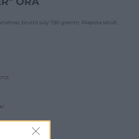
ER" ÓRA
artalmaz, bruttó súly 7,85 gramm, Állapota sérült,
07.21.
k/