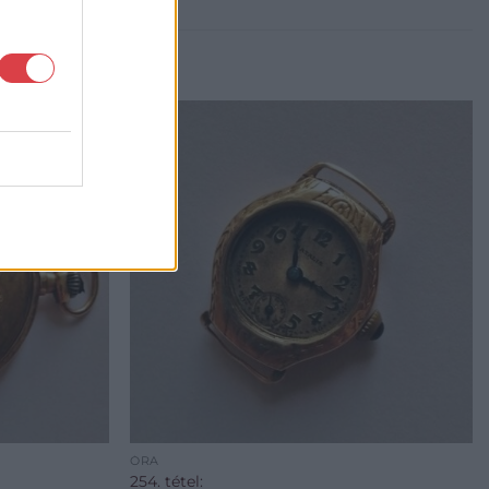
ÓRA
254. tétel: