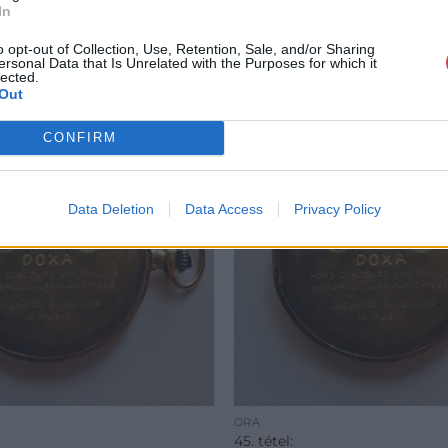
In
o opt-out of Collection, Use, Retention, Sale, and/or Sharing
ersonal Data that Is Unrelated with the Purposes for which it
lected.
Out
CONFIRM
Data Deletion
Data Access
Privacy Policy
ÓRA
45. tétel: