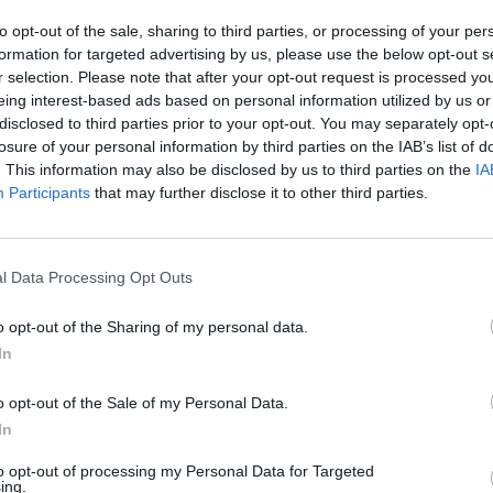
Eladó:
Amo
to opt-out of the sale, sharing to third parties, or processing of your per
Cím: Rádul
formation for targeted advertising by us, please use the below opt-out s
Amor Del Ar
r selection. Please note that after your opt-out request is processed y
Sopron
eing interest-based ads based on personal information utilized by us or
062023910
disclosed to third parties prior to your opt-out. You may separately opt-
9400
losure of your personal information by third parties on the IAB’s list of
. This information may also be disclosed by us to third parties on the
IA
Telefon: 0
Participants
that may further disclose it to other third parties.
Weboldal:
Bemutatkozás: A cég főtevékenysége minden olya
műtárgyak adás-vételével, bizományosi értékesít
l Data Processing Opt Outs
szervezésével és lebonyolításával. A weboldalon e
felület is, mely által bárki számára lehetőség nyí
o opt-out of the Sharing of my personal data.
In
GALÉRIA TOVÁBBI MŰTÁRGYAI
o opt-out of the Sale of my Personal Data.
In
to opt-out of processing my Personal Data for Targeted
ing.