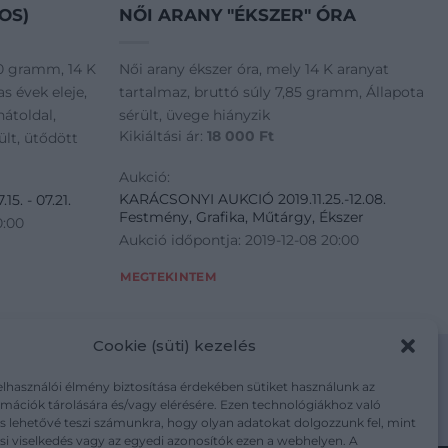
OS)
NŐI ARANY "ÉKSZER" ÓRA
40 gramm, 14 K
Női arany ékszer óra, mely 14 K aranyat
s évek eleje,
tartalmaz, bruttó súly 7,85 gramm, Állapota
hátoldal,
sérült, üvege hiányzik
Kikiáltási ár:
18 000
Ft
lt, ütődött
Aukció:
KARÁCSONYI AUKCIÓ 2019.11.25.-12.08.
5. - 07.21.
Festmény, Grafika, Műtárgy, Ékszer
0:00
Aukció időpontja: 2019-12-08 20:00
MEGTEKINTEM
Cookie (süti) kezelés
elhasználói élmény biztosítása érdekében sütiket használunk az
mációk tárolására és/vagy elérésére. Ezen technológiákhoz való
m/adatkezelesi-tajekoztato/
s lehetővé teszi számunkra, hogy olyan adatokat dolgozzunk fel, mint
i viselkedés vagy az egyedi azonosítók ezen a webhelyen. A