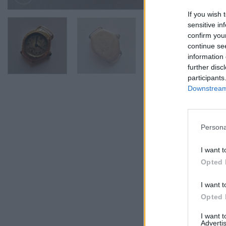
If you wish 
sensitive in
confirm you
continue se
information 
further disc
participants
Downstream 
Persona
I want t
Opted 
I want t
Opted 
I want 
Advertis