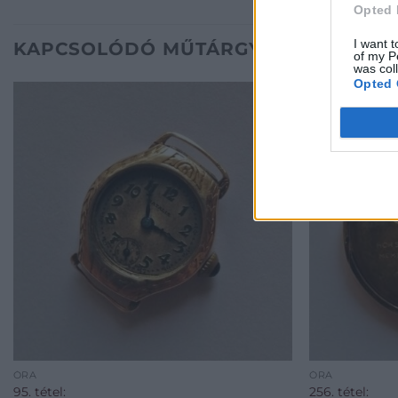
Opted 
I want t
KAPCSOLÓDÓ MŰTÁRGYAK
of my P
was col
Opted 
ÓRA
ÓRA
95. tétel:
256. tétel: