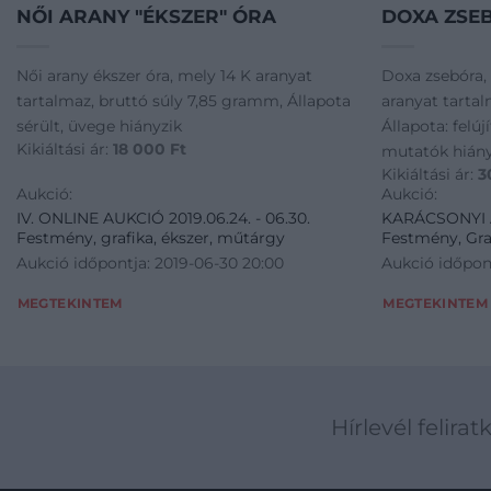
NŐI ARANY "ÉKSZER" ÓRA
DOXA ZSEB
Női arany ékszer óra, mely 14 K aranyat
Doxa zsebóra,
tartalmaz, bruttó súly 7,85 gramm, Állapota
aranyat tartal
sérült, üvege hiányzik
Állapota: felúj
Kikiáltási ár:
18 000
Ft
mutatók hiány
Kikiáltási ár:
3
Aukció:
Aukció:
IV. ONLINE AUKCIÓ 2019.06.24. - 06.30.
KARÁCSONYI AU
Festmény, grafika, ékszer, műtárgy
Festmény, Gra
Aukció időpontja: 2019-06-30 20:00
Aukció időpont
MEGTEKINTEM
MEGTEKINTEM
Hírlevél felirat