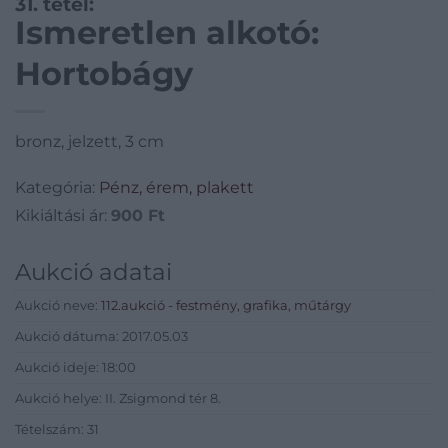
31. tétel:
Ismeretlen alkotó:
Hortobágy
bronz, jelzett, 3 cm
Kategória:
Pénz, érem, plakett
Kikiáltási ár:
900
Ft
Aukció adatai
Aukció neve:
112.aukció - festmény, grafika, műtárgy
Aukció dátuma: 2017.05.03
Aukció ideje: 18:00
Aukció helye: II. Zsigmond tér 8.
Tételszám: 31