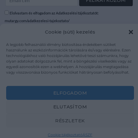
Elolvastam és elfogadom az Adatkezelési tájékoztatót:
mutargy.com/adatkezelesi-tajekoztato/
Cookie (süti) kezelés
Rólunk
Áraink
Médiaajánlat
ÁSZF
A legjobb felhasználói élmény biztosítása érdekében sütiket
használunk az eszközinformációk tárolására és/vagy elérésére. Ezen
Karrier
Adatvédelem
technológiákhoz való hozzájárulás lehetővé teszi számunkra, hogy
Kapcsolat
Impresszum
olyan adatokat dolgozzunk fel, mint a böngészési viselkedés vagy az
egyedi azonosítók ezen a webhelyen. A hozzájárulás megtagadása
vagy visszavonása bizonyos funkciókat hátrányosan befolyásolhat.
Kövesse a műtárgy.com-ot
ELFOGADOM
ELUTASÍTOM
Weboldal és Webshop készítés:
Ferenczi Sándor
RÉSZLETEK
Copyright 2026 ©
Mutargy.com
Cookie tájékoztató
ÁSZF