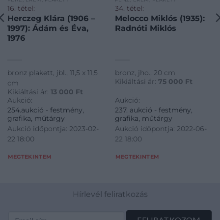
16. tétel:
34. tétel:
Herczeg Klára (1906 –
Melocco Miklós (1935):
1997): Ádám és Éva,
Radnóti Miklós
1976
bronz plakett, jbl., 11,5 x 11,5
bronz, jho., 20 cm
Kikiáltási ár:
75 000
Ft
cm
Kikiáltási ár:
13 000
Ft
Aukció:
Aukció:
254.aukció - festmény,
237. aukció - festmény,
grafika, műtárgy
grafika, műtárgy
Aukció időpontja: 2023-02-
Aukció időpontja: 2022-06-
22 18:00
22 18:00
MEGTEKINTEM
MEGTEKINTEM
Hírlevél feliratkozás