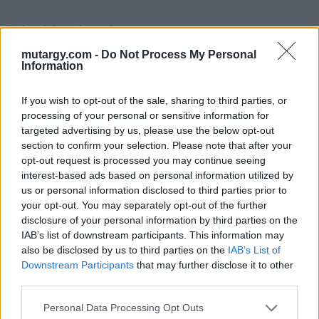
Eladó adatai
mutargy.com -
Do Not Process My Personal
Eladó:
Műgyűjtők Háza Kft.
Information
Cím: Dudás Attila
Műgyűjtők Háza kft.
If you wish to opt-out of the sale, sharing to third parties, or
Budapest
processing of your personal or sensitive information for
1023.Bp. Zsigmond tér 11.
targeted advertising by us, please use the below opt-out
1023
section to confirm your selection. Please note that after your
Telefon: 18008123
opt-out request is processed you may continue seeing
interest-based ads based on personal information utilized by
Weboldal:
us or personal information disclosed to third parties prior to
http://www.mugyujtokhaza.hu
your opt-out. You may separately opt-out of the further
Bemutatkozás: 2013 nyarán nyitottuk meg Galériánkat
disclosure of your personal information by third parties on the
Budapesten, a II. kerületben. Célunk, hogy az eladók optimális
IAB’s list of downstream participants. This information may
áron, gyorsan találjanak vevőt műtárgyaikra, az eladók pedig
also be disclosed by us to third parties on the
IAB’s List of
rendszeresen tudják gazdagítani gyűjteményüket változatos
Downstream Participants
that may further disclose it to other
kínálatunkból. Ezért is rendezünk minden második héten,
third parties.
szerda esténként online árverést! Kedd-től péntek-ig 11.00-este
18.00 óráig várjuk szeretettel az érdeklődőket.
Personal Data Processing Opt Outs