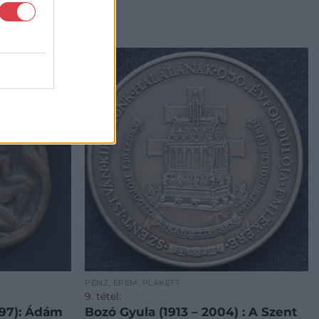
PÉNZ, ÉREM, PLAKETT
9. tétel:
997): Ádám
Bozó Gyula (1913 – 2004) : A Szent