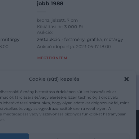
jobb 1988
bronz, jelzett, 7 cm
Kikiáltási ár:
3 000
Ft
Aukció:
, műtárgy
260.aukció - festmény, grafika, műtárgy
8:00
Aukció időpontja: 2023-05-17 18:00
MEGTEKINTEM
Cookie (süti) kezelés
elhasználói élmény biztosítása érdekében sütiket használunk az
mációk tárolására és/vagy elérésére. Ezen technológiákhoz való
m/adatkezelesi-tajekoztato/
s lehetővé teszi számunkra, hogy olyan adatokat dolgozzunk fel, mint
i viselkedés vagy az egyedi azonosítók ezen a webhelyen. A
ás megtagadása vagy visszavonása bizonyos funkciókat hátrányosan
at.
Kövesse a műtárgy.com-ot