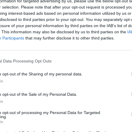
formation for targeted advertising by us, please use the below opt-out s
Cím: Dudás Attila
r selection. Please note that after your opt-out request is processed y
Műgyűjtők Háza kft.
eing interest-based ads based on personal information utilized by us or
Budapest
disclosed to third parties prior to your opt-out. You may separately opt-
1023.Bp. Zsigmond tér 11.
losure of your personal information by third parties on the IAB’s list of
1023
. This information may also be disclosed by us to third parties on the
IA
Participants
that may further disclose it to other third parties.
Telefon: 18008123
Weboldal:
http://www.mu
Bemutatkozás: 2013 nyarán nyitottuk meg Galériá
l Data Processing Opt Outs
optimális áron, gyorsan találjanak vevőt műtárg
gyűjteményüket változatos kínálatunkból. Ezért
o opt-out of the Sharing of my personal data.
árverést! Kedd-től péntek-ig 11.00-este 18.00 órái
In
GALÉRIA TOVÁBBI MŰTÁRGYAI
o opt-out of the Sale of my Personal Data.
In
to opt-out of processing my Personal Data for Targeted
ing.
In