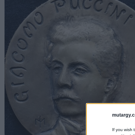
mutargy.
If you wish 