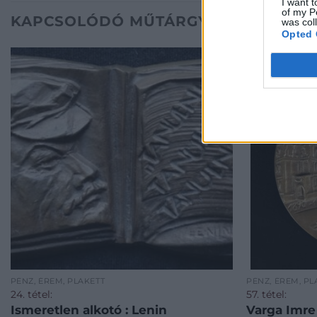
I want t
of my P
KAPCSOLÓDÓ MŰTÁRGYAK
was col
Opted 
PÉNZ, ÉREM, PLAKETT
PÉNZ, ÉREM, PL
24. tétel:
57. tétel:
Ismeretlen alkotó : Lenin
Varga Imre