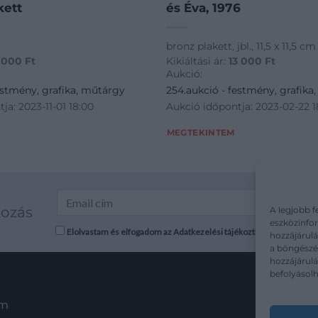
kett
és Éva, 1976
bronz plakett, jbl., 11,5 x 11,5 cm
 000
Ft
Kikiáltási ár:
13 000
Ft
Aukció:
estmény, grafika, műtárgy
254.aukció - festmény, grafika
ja: 2023-11-01 18:00
Aukció időpontja: 2023-02-22 1
MEGTEKINTEM
kozás
A legjobb f
eszközinfor
Elolvastam és elfogadom az Adatkezelési tájékoztatót: mutargy.co
hozzájárulá
a böngészés
hozzájárul
befolyásolh
em