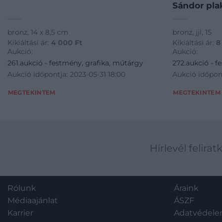
Sándor pla
bronz, 14 x 8,5 cm
bronz, jjl, 15
Kikiáltási ár:
4 000
Ft
Kikiáltási ár:
8
Aukció:
Aukció:
261.aukció - festmény, grafika, műtárgy
272.aukció - f
Aukció időpontja: 2023-05-31 18:00
Aukció időpont
MEGTEKINTEM
MEGTEKINTEM
Hírlevél felirat
Rólunk
Áraink
Médiaajánlat
ÁSZF
Karrier
Adatvédel