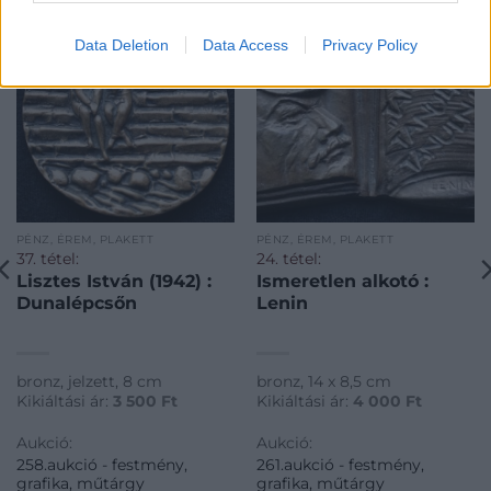
Data Deletion
Data Access
Privacy Policy
PÉNZ, ÉREM, PLAKETT
PÉNZ, ÉREM, PLAKETT
37. tétel:
24. tétel:
Lisztes István (1942) :
Ismeretlen alkotó :
Dunalépcsőn
Lenin
bronz, jelzett, 8 cm
bronz, 14 x 8,5 cm
Kikiáltási ár:
3 500
Ft
Kikiáltási ár:
4 000
Ft
Aukció:
Aukció:
258.aukció - festmény,
261.aukció - festmény,
grafika, műtárgy
grafika, műtárgy