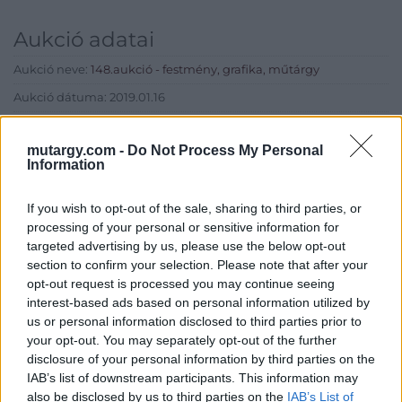
Aukció adatai
Aukció neve:
148.aukció - festmény, grafika, műtárgy
Aukció dátuma: 2019.01.16
Aukció ideje: 18:00
mutargy.com -
Do Not Process My Personal
Aukció helye: II. Zsigmond tér 8.
Information
Tételszám: 37
If you wish to opt-out of the sale, sharing to third parties, or
processing of your personal or sensitive information for
Eladó adatai
targeted advertising by us, please use the below opt-out
section to confirm your selection. Please note that after your
Eladó:
Műgyűjtők Háza Kft.
opt-out request is processed you may continue seeing
Cím: Dudás Attila
interest-based ads based on personal information utilized by
Műgyűjtők Háza kft.
us or personal information disclosed to third parties prior to
Budapest
your opt-out. You may separately opt-out of the further
1023.Bp. Zsigmond tér 11.
disclosure of your personal information by third parties on the
1023
IAB’s list of downstream participants. This information may
Telefon: 18008123
also be disclosed by us to third parties on the
IAB’s List of