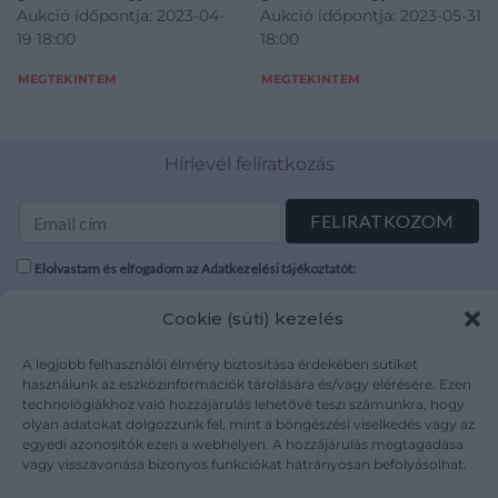
Aukció időpontja: 2023-04-
Aukció időpontja: 2023-05-31
19 18:00
18:00
MEGTEKINTEM
MEGTEKINTEM
Hírlevél feliratkozás
Elolvastam és elfogadom az Adatkezelési tájékoztatót:
mutargy.com/adatkezelesi-tajekoztato/
Cookie (süti) kezelés
Rólunk
Áraink
A legjobb felhasználói élmény biztosítása érdekében sütiket
Médiaajánlat
ÁSZF
használunk az eszközinformációk tárolására és/vagy elérésére. Ezen
technológiákhoz való hozzájárulás lehetővé teszi számunkra, hogy
Karrier
Adatvédelem
olyan adatokat dolgozzunk fel, mint a böngészési viselkedés vagy az
Kapcsolat
Impresszum
egyedi azonosítók ezen a webhelyen. A hozzájárulás megtagadása
vagy visszavonása bizonyos funkciókat hátrányosan befolyásolhat.