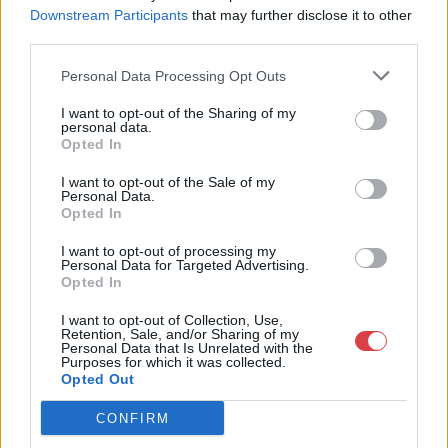
Downstream Participants
that may further disclose it to other
Weboldal:
third parties.
http://www.mugyujtokhaza.hu
Bemutatkozás: 2013 nyarán nyitottuk meg Galériánkat
Personal Data Processing Opt Outs
Budapesten, a II. kerületben. Célunk, hogy az eladók optimális
I want to opt-out of the Sharing of my
áron, gyorsan találjanak vevőt műtárgyaikra, az eladók pedig
personal data.
rendszeresen tudják gazdagítani gyűjteményüket változatos
Opted In
kínálatunkból. Ezért is rendezünk minden második héten,
szerda esténként online árverést! Kedd-től péntek-ig 11.00-este
I want to opt-out of the Sale of my
18.00 óráig várjuk szeretettel az érdeklődőket.
Personal Data.
Opted In
GALÉRIA TOVÁBBI MŰTÁRGYAI
I want to opt-out of processing my
Personal Data for Targeted Advertising.
Opted In
I want to opt-out of Collection, Use,
Retention, Sale, and/or Sharing of my
Personal Data that Is Unrelated with the
Purposes for which it was collected.
Opted Out
KAPCSOLÓDÓ MŰTÁRGYAK
CONFIRM