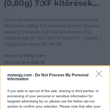
(0,80g) T:XF kitörések
Roman Empire / Antioch
Római Birodalom / Antiochia / Constans 347-348.
/ Constans 347-348. AE4
AE4 bronz (0,80g) T:XF kitörések Roman Empire /
bronze „DN CON[STA-
Antioch / Constans 347-348. AE4 bronze „DN
CON[STA-N]S PF AVG / VOT XV MVLT XX – [SMAN…]”
N]S PF AVG / VOT XV
(0,80g) C:XF cracks RIC VIII 116
MVLT XX – [SMAN…]”
Kategória:
Pénz, érem
(0,80g) C:XF cracks RIC
Kikiáltási ár:
4 000
Ft
VIII 116
mutargy.com -
Do Not Process My Personal
Aukció adatai
Information
Aukció neve:
44. Nagyaukció
If you wish to opt-out of the sale, sharing to third parties, or
Aukció dátuma: 2025.05.10
processing of your personal or sensitive information for
Aukció ideje: 18:00
targeted advertising by us, please use the below opt-out
section to confirm your selection. Please note that after your
Aukció helye:
http://www.darabanth.com