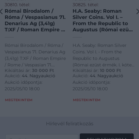
30810. tétel:
30825. tétel:
Római Birodalom /
H.A. Seaby: Roman
Róma / Vespasianus 71.
Silver Coins. Vol I. –
Denarius Ag (3,41g)
From the Republic to
T:XF / Roman Empire /
Augustus (Római ezüst
Rome / Vespasian 71.
érmék. I. kötet, a
Denarius Ag ” IMP
Köztársaság korától
Római Birodalom / Róma /
H.A. Seaby: Roman Silver
CAESAR VES-P AVG P
Augustusig). B.A.
Vespasianus 71. Denarius Ag
Coins. Vol I. - From the
M / TRI POT” Vesta
Seaby Ltd., London,
(3,41g) T:XF / Roman Empire
Republic to Augustus
seated left, holding
1967., II. kiadás, papír
/ Rome / Vespasian 71.
(Római ezüst érmék. I. kötet,
simpulum (3,41g) C:XF
védőborítóban.
Kikiáltási ár:
30 000
Ft
Kikiáltási ár:
10 000
Ft
Denarius Ag " IMP CAESAR
a Köztársaság korától
RIC II 46
Használt, nagyon jó
Aukció:
44. Nagyaukció
Aukció:
44. Nagyaukció
VES-P AVG P M / TRI POT"
Augustusig). B.A. Seaby Ltd.,
állapotú kötet. / H.A.
Aukció időpontja:
Aukció időpontja:
Vesta seated left, holding
London, 1967., II. kiadás,
Seaby: Roman Silver
2025/05/10 18:00
2025/05/10 18:00
simpulum (3,41g) C:XF RIC II
papír védőborítóban.
Coins. Vol I. – From the
Republic to Augustus.
46
Használt, nagyon jó állapotú
MEGTEKINTEM
MEGTEKINTEM
B.A. Seaby Ltd.,
kötet. / H.A. Seaby: Roman
London, 1967., 2nd
Silver Coins. Vol I. - From
edition, in paper cover.
the Republic to Augustus.
Used, but very good
Hírlevél feliratkozás
B.A. Seaby Ltd., London,
1967., 2nd edition, in paper
cover. Used, but very good