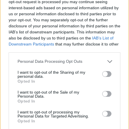
opt-out request is processed you may continue seeing
Tételszám: 30817
interest-based ads based on personal information utilized by
us or personal information disclosed to third parties prior to
your opt-out. You may separately opt-out of the further
Eladó adatai
disclosure of your personal information by third parties on the
IAB’s list of downstream participants. This information may
Eladó:
Darabanth Kft
also be disclosed by us to third parties on the
IAB’s List of
Cím: Csonka Krisztián
Downstream Participants
that may further disclose it to other
Darabanth Bélyegkereskedelmi és
third parties.
Aukciósház Kft.
Budapest
Personal Data Processing Opt Outs
Andrássy út 16.
1061
I want to opt-out of the Sharing of my
personal data.
Telefon: 317-4757, 266-4154, 318-
Opted In
4035
I want to opt-out of the Sale of my
Weboldal:
http://darabanth.com
Personal Data.
Opted In
Bemutatkozás: A tételek a leütési ár + 25% jutalék megfizetése
után kerülnek a vevő tulajdonába. Ha a tételt nem személyesen
I want to opt-out of processing my
veszik át, a vevő a postaköltség, biztosítási díj megfizetésére is
Personal Data for Targeted Advertising.
Opted In
köteles.