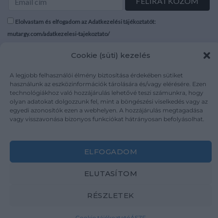
condition.
Elolvastam és elfogadom az Adatkezelési tájékoztatót:
mutargy.com/adatkezelesi-tajekoztato/
Cookie (süti) kezelés
Rólunk
Áraink
Médiaajánlat
ÁSZF
A legjobb felhasználói élmény biztosítása érdekében sütiket
Karrier
Adatvédelem
használunk az eszközinformációk tárolására és/vagy elérésére. Ezen
technológiákhoz való hozzájárulás lehetővé teszi számunkra, hogy
Kapcsolat
Impresszum
olyan adatokat dolgozzunk fel, mint a böngészési viselkedés vagy az
egyedi azonosítók ezen a webhelyen. A hozzájárulás megtagadása
vagy visszavonása bizonyos funkciókat hátrányosan befolyásolhat.
Kövesse a műtárgy.com-ot
ELFOGADOM
ELUTASÍTOM
Weboldal és Webshop készítés:
Ferenczi Sándor
RÉSZLETEK
Copyright 2026 ©
Mutargy.com
Cookie tájékoztató
ÁSZF