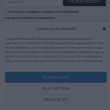
height, with porticoes
(13,62g) C:XF,VF RIC I 402
Elolvastam és elfogadom az Adatkezelési tájékoztatót:
mutargy.com/adatkezelesi-tajekoztato/
Cookie (süti) kezelés
Rólunk
Áraink
Médiaajánlat
ÁSZF
A legjobb felhasználói élmény biztosítása érdekében sütiket
Karrier
Adatvédelem
használunk az eszközinformációk tárolására és/vagy elérésére. Ezen
technológiákhoz való hozzájárulás lehetővé teszi számunkra, hogy
Kapcsolat
Impresszum
olyan adatokat dolgozzunk fel, mint a böngészési viselkedés vagy az
egyedi azonosítók ezen a webhelyen. A hozzájárulás megtagadása
vagy visszavonása bizonyos funkciókat hátrányosan befolyásolhat.
Kövesse a műtárgy.com-ot
ELFOGADOM
ELUTASÍTOM
Weboldal és Webshop készítés:
Ferenczi Sándor
RÉSZLETEK
Copyright 2026 ©
Mutargy.com