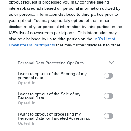
opt-out request is processed you may continue seeing
Tételszám: 30811
interest-based ads based on personal information utilized by
us or personal information disclosed to third parties prior to
your opt-out. You may separately opt-out of the further
Eladó adatai
disclosure of your personal information by third parties on the
IAB’s list of downstream participants. This information may
Eladó:
Darabanth Kft
also be disclosed by us to third parties on the
IAB’s List of
Cím: Csonka Krisztián
Downstream Participants
that may further disclose it to other
Darabanth Bélyegkereskedelmi és
third parties.
Aukciósház Kft.
Budapest
Personal Data Processing Opt Outs
Andrássy út 16.
1061
I want to opt-out of the Sharing of my
personal data.
Telefon: 317-4757, 266-4154, 318-
Opted In
4035
I want to opt-out of the Sale of my
Weboldal:
http://darabanth.com
Personal Data.
Opted In
Bemutatkozás: A tételek a leütési ár + 25% jutalék megfizetése
után kerülnek a vevő tulajdonába. Ha a tételt nem személyesen
I want to opt-out of processing my
Personal Data for Targeted Advertising.
veszik át, a vevő a postaköltség, biztosítási díj megfizetésére is
Opted In
köteles.