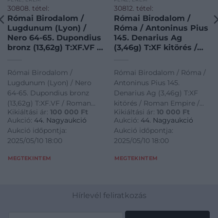
30808. tétel:
30812. tétel:
Római Birodalom /
Római Birodalom /
Lugdunum (Lyon) /
Róma / Antoninus Pius
Nero 64-65. Dupondius
145. Denarius Ag
bronz (13,62g) T:XF.VF /
(3,46g) T:XF kitörés /
Roman Empire /
Roman Empire / Rome
Lugdunum (Lyon) /
/ Antoninus Pius 145.
Római Birodalom /
Római Birodalom / Róma /
Nero 64-65. Dupondius
Denarius Ag
Lugdunum (Lyon) / Nero
Antoninus Pius 145.
bronze „NERO CLAVD
„ANTONINVS AVG PIVS
64-65. Dupondius bronz
Denarius Ag (3,46g) T:XF
CAESAR AVG GER P M
PP / COS IIII” (3,46g)
(13,62g) T:XF.VF / Roman
kitörés / Roman Empire /
TR P IMP P P / MAC
T:XF crack RIC III 137
Kikiáltási ár:
100 000
Ft
Kikiáltási ár:
10 000
Ft
Empire / Lugdunum (Lyon) /
Rome / Antoninus Pius 145.
AVG – S-C” frontal view
Aukció:
44. Nagyaukció
Aukció:
44. Nagyaukció
Nero 64-65. Dupondius
Denarius Ag "ANTONINVS
of the Macellum
Aukció időpontja:
Aukció időpontja:
bronze "NERO CLAVD
AVG PIVS PP / COS IIII"
Magnus, its domed
2025/05/10 18:00
2025/05/10 18:00
CAESAR AVG GER P M TR P
(3,46g) T:XF crack RIC III 137
central section in two
stories and approached
IMP P P / MAC AVG - S-C"
MEGTEKINTEM
MEGTEKINTEM
by steps, flanked by
frontal view of the
two storied wings of
Macellum Magnus, its
unequal height, with
domed central section in
porticoes (13,62g)
Hírlevél feliratkozás
two stories and approached
C:XF,VF RIC I
by steps, flanked by two
storied wings of unequal