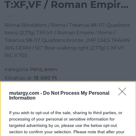
T:XF,VF / Roman Empire
/ Rome / Traianus 98-117.
Római Birodalom / Róma / Traianus 98-117. Quadrans
Quadrans bronze „IMP
bronz (2,77g) T:XF,VF / Roman Empire / Rome /
CAES TRAIAN AVG
Traianus 98-117. Quadrans bronze „IMP CAES TRAIAN
AVG GERM / SC” Boar walking right (2,77g) C:XF,VF
GERM / SC” Boar
RIC II 702
walking right (2,77g)
Kategória:
Pénz, érem
C:XF,VF RIC II 702
Kikiáltási ár:
18 000
Ft
mutargy.com -
Do Not Process My Personal
Aukció adatai
Information
Aukció neve:
44. Nagyaukció
If you wish to opt-out of the sale, sharing to third parties, or
Aukció dátuma: 2025.05.10
processing of your personal or sensitive information for
Aukció ideje: 18:00
targeted advertising by us, please use the below opt-out
section to confirm your selection. Please note that after your
Aukció helye:
http://www.darabanth.com