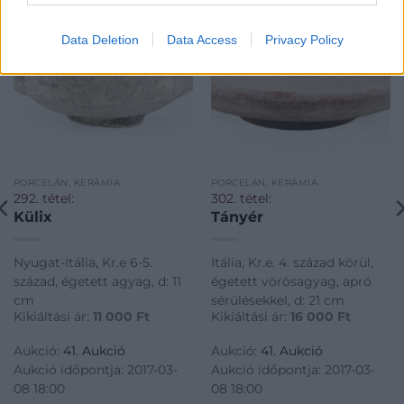
Data Deletion
Data Access
Privacy Policy
PORCELÁN, KERÁMIA
PORCELÁN, KERÁMIA
292. tétel:
302. tétel:
Külix
Tányér
Nyugat-Itália, Kr.e 6-5.
Itália, Kr.e. 4. század körül,
század, égetett agyag, d: 11
égetett vörösagyag, apró
cm
sérülésekkel, d: 21 cm
Kikiáltási ár:
11 000
Ft
Kikiáltási ár:
16 000
Ft
Aukció:
41. Aukció
Aukció:
41. Aukció
Aukció időpontja: 2017-03-
Aukció időpontja: 2017-03-
08 18:00
08 18:00