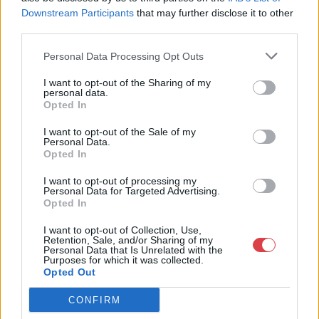
Cím: Törő Tamás
Downstream Participants
that may further disclose it to other
Biksady Galéria Kft.
third parties.
1055, Budapest, Falk Miksa u.
24-26.
Personal Data Processing Opt Outs
Telefon: 061/784-1111 061/780-
I want to opt-out of the Sharing of my
9307
personal data.
Opted In
Weboldal:
http://www.biksady.com
I want to opt-out of the Sale of my
Personal Data.
Opted In
GALÉRIA TOVÁBBI MŰTÁRGYAI
I want to opt-out of processing my
Personal Data for Targeted Advertising.
Opted In
I want to opt-out of Collection, Use,
Retention, Sale, and/or Sharing of my
Personal Data that Is Unrelated with the
Purposes for which it was collected.
Opted Out
KAPCSOLÓDÓ MŰTÁRGYAK
CONFIRM