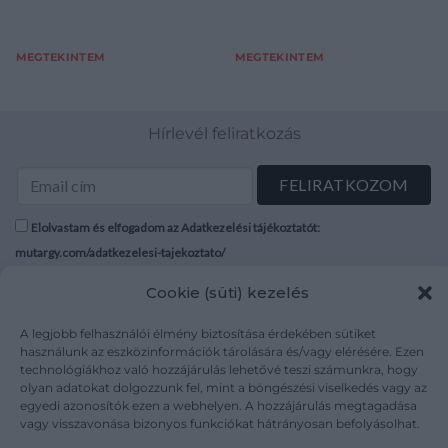
MEGTEKINTEM
MEGTEKINTEM
Hírlevél feliratkozás
Elolvastam és elfogadom az Adatkezelési tájékoztatót:
mutargy.com/adatkezelesi-tajekoztato/
Cookie (süti) kezelés
Rólunk
Áraink
Médiaajánlat
ÁSZF
A legjobb felhasználói élmény biztosítása érdekében sütiket
Karrier
használunk az eszközinformációk tárolására és/vagy elérésére. Ezen
Adatvédelem
technológiákhoz való hozzájárulás lehetővé teszi számunkra, hogy
Kapcsolat
Impresszum
olyan adatokat dolgozzunk fel, mint a böngészési viselkedés vagy az
egyedi azonosítók ezen a webhelyen. A hozzájárulás megtagadása
vagy visszavonása bizonyos funkciókat hátrányosan befolyásolhat.
Kövesse a műtárgy.com-ot