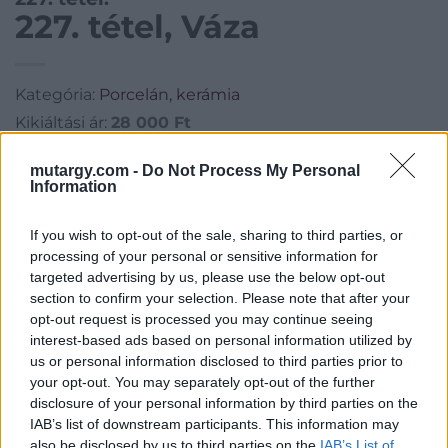
227. tétel, Váza
Kategória:
Porcelán, kerámia
Kikiáltási ár:
28 000
Ft
mutargy.com -
Do Not Process My Personal
Aukció adatai
Information
Aukció neve:
36. Aukció / Bútorok, szőnyegek és műtárgyak
If you wish to opt-out of the sale, sharing to third parties, or
Aukció dátuma: 2016.05.25
processing of your personal or sensitive information for
Aukció ideje: 18:00
targeted advertising by us, please use the below opt-out
section to confirm your selection. Please note that after your
Aukció helye: Biksady Galéria
opt-out request is processed you may continue seeing
Tételszám: 227
interest-based ads based on personal information utilized by
us or personal information disclosed to third parties prior to
your opt-out. You may separately opt-out of the further
Eladó adatai
disclosure of your personal information by third parties on the
IAB’s list of downstream participants. This information may
Eladó:
Biksady Galéria
also be disclosed by us to third parties on the
IAB’s List of