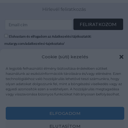
Hírlevél feliratkozás
Elolvastam és elfogadom az Adatkezelési tájékoztatót:
mutargy.com/adatkezelesi-tajekoztato/
Cookie (süti) kezelés
Rólunk
Áraink
Médiaajánlat
ÁSZF
A legjobb felhasználói élmény biztosítása érdekében sütiket
Karrier
Adatvédelem
használunk az eszközinformációk tárolására és/vagy elérésére. Ezen
technológiákhoz való hozzájárulás lehetővé teszi számunkra, hogy
Kapcsolat
Impresszum
olyan adatokat dolgozzunk fel, mint a böngészési viselkedés vagy az
egyedi azonosítók ezen a webhelyen. A hozzájárulás megtagadása
vagy visszavonása bizonyos funkciókat hátrányosan befolyásolhat.
Kövesse a műtárgy.com-ot
ELFOGADOM
ELUTASÍTOM