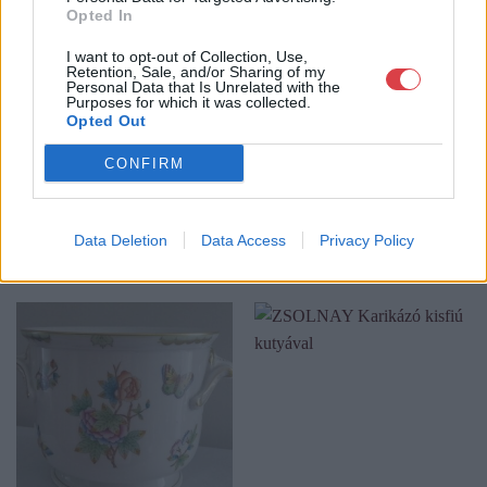
számára lehetőség nyílik egy regisztráció után, hogy részt
Opted In
vegyen a cég online aukcióin.
I want to opt-out of Collection, Use,
Retention, Sale, and/or Sharing of my
GALÉRIA TOVÁBBI MŰTÁRGYAI
Personal Data that Is Unrelated with the
Purposes for which it was collected.
Opted Out
CONFIRM
Data Deletion
Data Access
Privacy Policy
KAPCSOLÓDÓ MŰTÁRGYAK