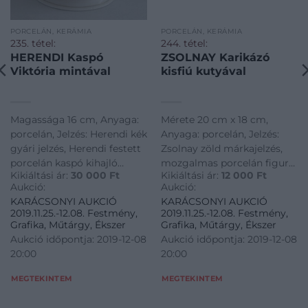
PORCELÁN, KERÁMIA
PORCELÁN, KERÁMIA
235. tétel:
244. tétel:
HERENDI Kaspó
ZSOLNAY Karikázó
Viktória mintával
kisfiú kutyával
Magassága 16 cm, Anyaga:
Mérete 20 cm x 18 cm,
porcelán, Jelzés: Herendi kék
Anyaga: porcelán, Jelzés:
gyári jelzés, Herendi festett
Zsolnay zöld márkajelzés,
porcelán kaspó kihajló
mozgalmas porcelán figura
Kikiáltási ár:
30 000
Ft
Kikiáltási ár:
12 000
Ft
peremmel, két füllel,
színes festéssel
Aukció:
Aukció:
kézifestésű színes díszítéssel
KARÁCSONYI AUKCIÓ
KARÁCSONYI AUKCIÓ
2019.11.25.-12.08. Festmény,
2019.11.25.-12.08. Festmény,
Grafika, Műtárgy, Ékszer
Grafika, Műtárgy, Ékszer
Aukció időpontja: 2019-12-08
Aukció időpontja: 2019-12-08
20:00
20:00
MEGTEKINTEM
MEGTEKINTEM