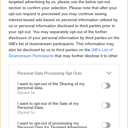
targeted advertising by us, please use the below opt-out
section to confirm your selection. Please note that after your
Eladó adatai
opt-out request is processed you may continue seeing
interest-based ads based on personal information utilized by
Eladó:
Amor Del Arte Galéria-
us or personal information disclosed to third parties prior to
Aukciósház
your opt-out. You may separately opt-out of the further
disclosure of your personal information by third parties on the
Cím: Ráduly Zoltán
IAB’s list of downstream participants. This information may
Amor Del Arte Kft.
also be disclosed by us to third parties on the
IAB’s List of
Sopron
Downstream Participants
that may further disclose it to other
06202391066
third parties.
9400
Telefon: 06202391066
Personal Data Processing Opt Outs
Weboldal:
I want to opt-out of the Sharing of my
http://www.amordelarte.hu
personal data.
Opted In
Bemutatkozás: A cég főtevékenysége minden olyan
tevékenység, mely kapcsolatban áll a festmények és műtárgyak
I want to opt-out of the Sale of my
adás-vételével, bizományosi értékesítésével, festmények
Personal Data.
értékbecslésével és online aukciók szervezésével és
Opted In
lebonyolításával. A weboldalon elérhetőek a cég által kínált
festmények, és egy online aukciós felület is, mely által bárki
I want to opt-out of processing my
Personal Data for Targeted Advertising.