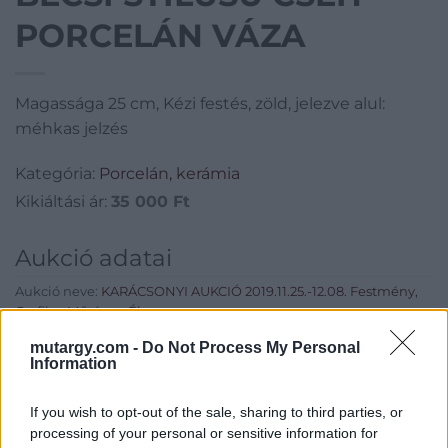
PORCELÁN VÁZA
Magassága 25 cm, Kézi festés, zöld, jelezve alul:
méhkas jelzés
Kategória:
Porcelán, kerámia
Kikiáltási ár:
35 000
Ft
Aukció adatai
Aukció neve:
KARÁCSONYI AUKCIÓ 2019.11.25.-12.08. Festmény,
Grafika, Műtárgy, Ékszer
Aukció dátuma: 2019.12.08
mutargy.com -
Do Not Process My Personal
Information
Aukció ideje: 20:00
Aukció helye:
https://www.amordelarte.hu/aukciok/
If you wish to opt-out of the sale, sharing to third parties, or
processing of your personal or sensitive information for
Tételszám: 216