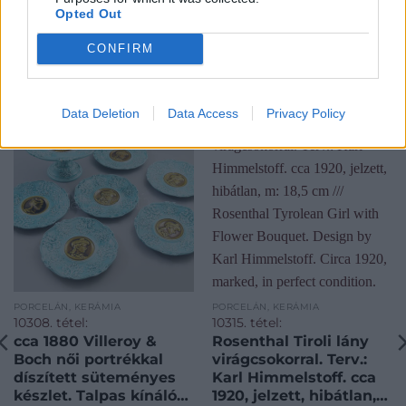
Opted Out
CONFIRM
KAPCSOLÓDÓ MŰTÁRGYAK
Data Deletion
Data Access
Privacy Policy
PORCELÁN, KERÁMIA
PORCELÁN, KERÁMIA
10308. tétel:
10315. tétel:
cca 1880 Villeroy &
Rosenthal Tiroli lány
Boch női portrékkal
virágcsokorral. Terv.:
díszített süteményes
Karl Himmelstoff. cca
készlet. Talpas kínáló
1920, jelzett, hibátlan,