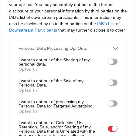
Eladó:
Darabanth Kft
your opt-out. You may separately opt-out of the further
disclosure of your personal information by third parties on the
Cím: Csonka Krisztián
IAB’s list of downstream participants. This information may
Darabanth Bélyegkereskedelmi és
also be disclosed by us to third parties on the
IAB’s List of
Aukciósház Kft.
Downstream Participants
that may further disclose it to other
Budapest
third parties.
Andrássy út 16.
1061
Personal Data Processing Opt Outs
Telefon: 317-4757, 266-4154, 318-
4035
I want to opt-out of the Sharing of my
personal data.
Weboldal:
http://darabanth.com
Opted In
Bemutatkozás: A tételek a leütési ár + 25% jutalék megfizetése
I want to opt-out of the Sale of my
után kerülnek a vevő tulajdonába. Ha a tételt nem személyesen
Personal Data.
veszik át, a vevő a postaköltség, biztosítási díj megfizetésére is
Opted In
köteles.
I want to opt-out of processing my
Personal Data for Targeted Advertising.
GALÉRIA TOVÁBBI MŰTÁRGYAI
Opted In
I want to opt-out of Collection, Use,
Retention, Sale, and/or Sharing of my
Personal Data that Is Unrelated with the
Purposes for which it was collected.