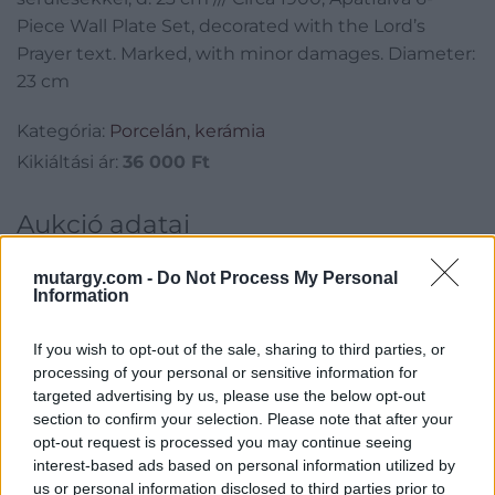
Piece Wall Plate Set,
Piece Wall Plate Set, decorated with the Lord’s
decorated with the
Prayer text. Marked, with minor damages. Diameter:
23 cm
Lord’s Prayer text.
Marked, with minor
Kategória:
Porcelán, kerámia
Kikiáltási ár:
36 000
Ft
damages. Diameter: 23
cm
Aukció adatai
Aukció neve:
44. Nagyaukció
mutargy.com -
Do Not Process My Personal
Information
Aukció dátuma: 2025.05.10
Aukció ideje: 18:00
If you wish to opt-out of the sale, sharing to third parties, or
Aukció helye:
http://www.darabanth.com
processing of your personal or sensitive information for
targeted advertising by us, please use the below opt-out
Tételszám: 10307
section to confirm your selection. Please note that after your
opt-out request is processed you may continue seeing
Eladó adatai
interest-based ads based on personal information utilized by
us or personal information disclosed to third parties prior to