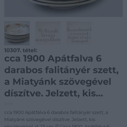
10307. tétel:
cca 1900 Apátfalva 6
darabos falitányér szett,
a Miatyánk szövegével
díszítve. Jelzett, kis
sérülésekkel, d: 23 cm ///
cca 1900 Apátfalva 6 darabos falitányér szett, a
Circa 1900, Apátfalva 6-
Miatyánk szövegével díszítve. Jelzett, kis
sérülésekkel, d: 23 cm /// Circa 1900, Apátfalva 6-