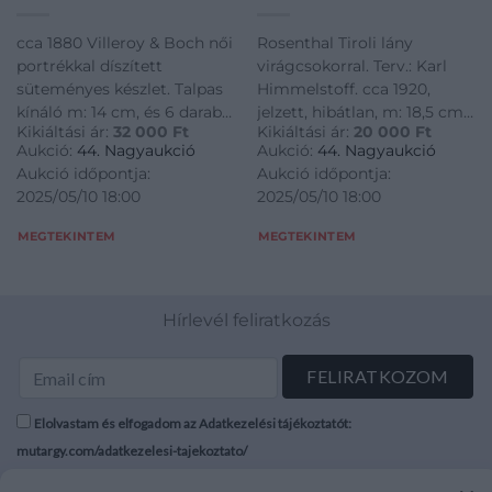
m: 14 cm, és 6 darab tál
m: 18,5 cm /// Rosenthal
d: 20 cm. Jelzett, kis
Tyrolean Girl with
cca 1880 Villeroy & Boch női
Rosenthal Tiroli lány
sérülésekkel, 1 tál
Flower Bouquet.
portrékkal díszített
virágcsokorral. Terv.: Karl
ragasztott. /// Circa
Design by Karl
süteményes készlet. Talpas
Himmelstoff. cca 1920,
1880, Villeroy & Boch
Himmelstoff. Circa
kínáló m: 14 cm, és 6 darab
jelzett, hibátlan, m: 18,5 cm
Dessert Set with
1920, marked, in
Kikiáltási ár:
32 000
Ft
Kikiáltási ár:
20 000
Ft
tál d: 20 cm. Jelzett, kis
/// Rosenthal Tyrolean Girl
Female Portrait
perfect condition.
Aukció:
44. Nagyaukció
Aukció:
44. Nagyaukció
sérülésekkel, 1 tál ragasztott.
with Flower Bouquet.
Decorations. Footed
Height: 18.5 cm
Aukció időpontja:
Aukció időpontja:
/// Circa 1880, Villeroy &
Design by Karl Himmelstoff.
serving dish, height: 14
2025/05/10 18:00
2025/05/10 18:00
Boch Dessert Set with
Circa 1920, marked, in
cm, and 6 plates,
diameter: 20 cm.
Female Portrait
perfect condition. Height:
MEGTEKINTEM
MEGTEKINTEM
Marked, with minor
Decorations. Footed serving
18.5 cm
damages, one plate
dish, height: 14 cm, and 6
plates, diameter: 20 cm.
Hírlevél feliratkozás
Marked, with minor
damages, one plate
repaired.
Elolvastam és elfogadom az Adatkezelési tájékoztatót:
mutargy.com/adatkezelesi-tajekoztato/