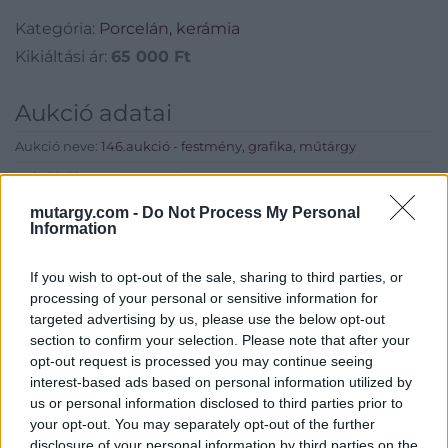
Kategória:
Porcelán, kerámia
Kikiáltási ár:
65 000
Ft
Aukció adatai
Aukció neve:
146.aukció - festmény, grafika, műtárgy
Aukció dátuma: 2018.12.12
Aukció ideje: 18:00
mutargy.com -
Do Not Process My Personal
Information
Aukció helye: II. Zsigmond tér 8.
Tételszám: 45
If you wish to opt-out of the sale, sharing to third parties, or
processing of your personal or sensitive information for
targeted advertising by us, please use the below opt-out
Eladó adatai
section to confirm your selection. Please note that after your
opt-out request is processed you may continue seeing
Eladó:
Műgyűjtők Háza Kft.
interest-based ads based on personal information utilized by
Cím: Dudás Attila
us or personal information disclosed to third parties prior to
Műgyűjtők Háza kft.
your opt-out. You may separately opt-out of the further
Budapest
disclosure of your personal information by third parties on the