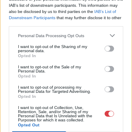
1023.Bp. Zsigmond tér 11.
IAB’s list of downstream participants. This information may
1023
also be disclosed by us to third parties on the
IAB’s List of
Downstream Participants
that may further disclose it to other
Telefon: 18008123
third parties.
Weboldal:
http://www.mugyujtokhaza.hu
Personal Data Processing Opt Outs
Bemutatkozás: 2013 nyarán nyitottuk meg Galériánkat
I want to opt-out of the Sharing of my
Budapesten, a II. kerületben. Célunk, hogy az eladók optimális
personal data.
áron, gyorsan találjanak vevőt műtárgyaikra, az eladók pedig
Opted In
rendszeresen tudják gazdagítani gyűjteményüket változatos
kínálatunkból. Ezért is rendezünk minden második héten,
I want to opt-out of the Sale of my
Personal Data.
szerda esténként online árverést! Kedd-től péntek-ig 11.00-este
Opted In
18.00 óráig várjuk szeretettel az érdeklődőket.
I want to opt-out of processing my
GALÉRIA TOVÁBBI MŰTÁRGYAI
Personal Data for Targeted Advertising.
Opted In
I want to opt-out of Collection, Use,
Retention, Sale, and/or Sharing of my
Personal Data that Is Unrelated with the
Purposes for which it was collected.
Opted Out