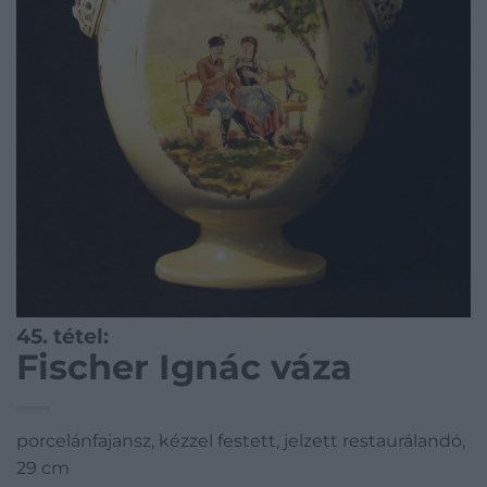
45. tétel:
Fischer Ignác váza
porcelánfajansz, kézzel festett, jelzett restaurálandó,
29 cm