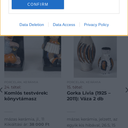
CONFIRM
KAPCSOLÓDÓ MŰTÁRGYAK
Data Deletion
Data Access
Privacy Policy
PORCELÁN, KERÁMIA
PORCELÁN, KERÁMIA
24. tétel:
15. tétel:
Komlós testvérek:
Gorka Lívia (1925 –
könyvtámasz
2011): Váza 2 db
mázas kerámia, jl., 11
mázas kerámia, jelzett, az
Kikiáltási ár:
38 000
Ft
egyik kis hibával, 26.5, 15