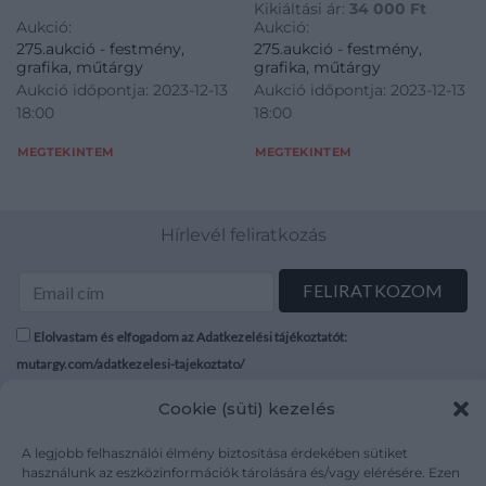
Kikiáltási ár:
34 000
Ft
Aukció:
Aukció:
275.aukció - festmény,
275.aukció - festmény,
grafika, műtárgy
grafika, műtárgy
Aukció időpontja: 2023-12-13
Aukció időpontja: 2023-12-13
18:00
18:00
MEGTEKINTEM
MEGTEKINTEM
Hírlevél feliratkozás
Elolvastam és elfogadom az Adatkezelési tájékoztatót:
mutargy.com/adatkezelesi-tajekoztato/
Cookie (süti) kezelés
Rólunk
Áraink
Médiaajánlat
ÁSZF
A legjobb felhasználói élmény biztosítása érdekében sütiket
Karrier
Adatvédelem
használunk az eszközinformációk tárolására és/vagy elérésére. Ezen