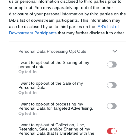
us or personal information disclosed to third parties prior to
Eladó:
Műgyűjtők Háza Kft.
your opt-out. You may separately opt-out of the further
disclosure of your personal information by third parties on the
Cím: Dudás Attila
IAB’s list of downstream participants. This information may
Műgyűjtők Háza kft.
Budapest
also be disclosed by us to third parties on the
IAB’s List of
1023.Bp. Zsigmond tér 11.
Downstream Participants
that may further disclose it to other
1023
third parties.
Telefon: 18008123
Personal Data Processing Opt Outs
Weboldal:
I want to opt-out of the Sharing of my
http://www.mugyujtokhaza.hu
personal data.
Opted In
Bemutatkozás: 2013 nyarán nyitottuk meg Galériánkat
Budapesten, a II. kerületben. Célunk, hogy az eladók optimális
I want to opt-out of the Sale of my
áron, gyorsan találjanak vevőt műtárgyaikra, az eladók pedig
Personal Data.
rendszeresen tudják gazdagítani gyűjteményüket változatos
Opted In
kínálatunkból. Ezért is rendezünk minden második héten,
szerda esténként online árverést! Kedd-től péntek-ig 11.00-este
I want to opt-out of processing my
Personal Data for Targeted Advertising.
18.00 óráig várjuk szeretettel az érdeklődőket.
Opted In
GALÉRIA TOVÁBBI MŰTÁRGYAI
I want to opt-out of Collection, Use,
Retention, Sale, and/or Sharing of my
Personal Data that Is Unrelated with the