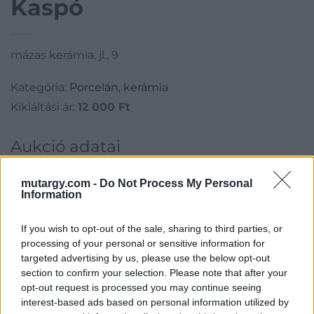
Kaspó
mázas kerámia, jl., 9
Kategória:
Porcelán, kerámia
Kikiáltási ár:
12 000
Ft
Aukció adatai
Aukció neve:
277.aukció - festmény, grafika, műtárgy
mutargy.com -
Do Not Process My Personal
Aukció dátuma: 2024.01.17
Information
Aukció ideje: 18:00
If you wish to opt-out of the sale, sharing to third parties, or
Aukció helye: II. Zsigmond tér 8.
processing of your personal or sensitive information for
Tételszám: 14
targeted advertising by us, please use the below opt-out
section to confirm your selection. Please note that after your
opt-out request is processed you may continue seeing
Eladó adatai
interest-based ads based on personal information utilized by