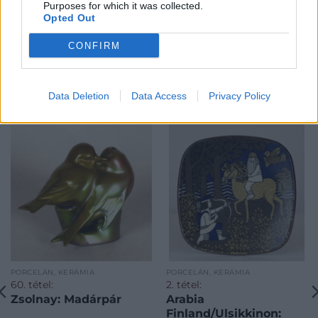
Purposes for which it was collected.
Opted Out
CONFIRM
KAPCSOLÓDÓ MŰTÁRGYAK
Data Deletion
Data Access
Privacy Policy
PORCELÁN, KERÁMIA
PORCELÁN, KERÁMIA
60. tétel:
2. tétel:
Zsolnay: Madárpár
Arabia
Finland/Ulsikkinon: