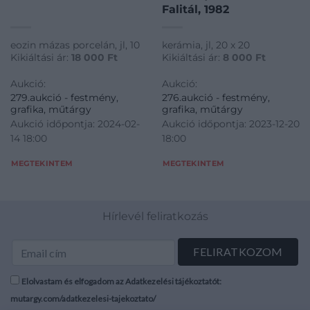
Falitál, 1982
eozin mázas porcelán, jl, 10
kerámia, jl, 20 x 20
Kikiáltási ár:
18 000
Ft
Kikiáltási ár:
8 000
Ft
Aukció:
Aukció:
279.aukció - festmény,
276.aukció - festmény,
grafika, műtárgy
grafika, műtárgy
Aukció időpontja: 2024-02-
Aukció időpontja: 2023-12-20
14 18:00
18:00
MEGTEKINTEM
MEGTEKINTEM
Hírlevél feliratkozás
Elolvastam és elfogadom az Adatkezelési tájékoztatót:
mutargy.com/adatkezelesi-tajekoztato/