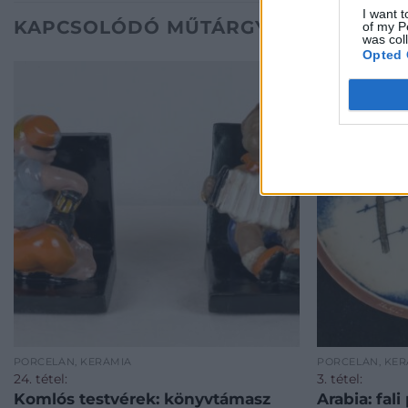
I want t
KAPCSOLÓDÓ MŰTÁRGYAK
of my P
was col
Opted 
PORCELÁN, KERÁMIA
PORCELÁN, KER
24. tétel:
3. tétel:
Komlós testvérek: könyvtámasz
Arabia: fali