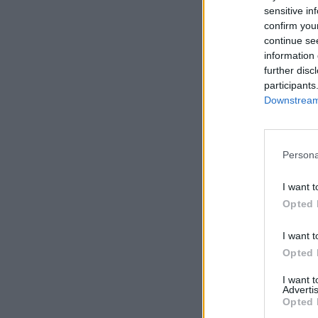
sensitive in
confirm you
continue se
information 
further disc
participants
Downstream 
Persona
I want t
Opted 
I want t
Opted 
I want 
Advertis
Opted 