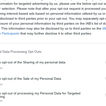
formation for targeted advertising by us, please use the below opt-out s
Cím: Dudás Attila
r selection. Please note that after your opt-out request is processed y
Műgyűjtők Háza kft.
eing interest-based ads based on personal information utilized by us or
Budapest
disclosed to third parties prior to your opt-out. You may separately opt-
1023.Bp. Zsigmond tér 11.
losure of your personal information by third parties on the IAB’s list of
1023
. This information may also be disclosed by us to third parties on the
IA
Telefon: 18008123
Participants
that may further disclose it to other third parties.
Weboldal:
http://www.mu
Bemutatkozás: 2013 nyarán nyitottuk meg Galériá
optimális áron, gyorsan találjanak vevőt műtárg
l Data Processing Opt Outs
gyűjteményüket változatos kínálatunkból. Ezért
árverést! Kedd-től péntek-ig 11.00-este 18.00 órái
o opt-out of the Sharing of my personal data.
In
GALÉRIA TOVÁBBI MŰTÁRGYAI
o opt-out of the Sale of my Personal Data.
In
to opt-out of processing my Personal Data for Targeted
ing.
In