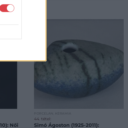
PORCELÁN, KERÁMIA
44. tétel:
10): Női
Simó Ágoston (1925-2011):