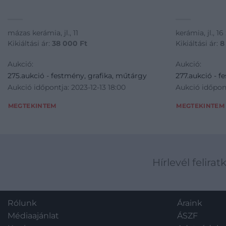
mázas kerámia, jl., 11
kerámia, jl., 16 
Kikiáltási ár:
38 000
Ft
Kikiáltási ár:
8
Aukció:
Aukció:
275.aukció - festmény, grafika, műtárgy
277.aukció - f
Aukció időpontja: 2023-12-13 18:00
Aukció időpont
MEGTEKINTEM
MEGTEKINTEM
Hírlevél felirat
Rólunk
Áraink
Médiaajánlat
ÁSZF