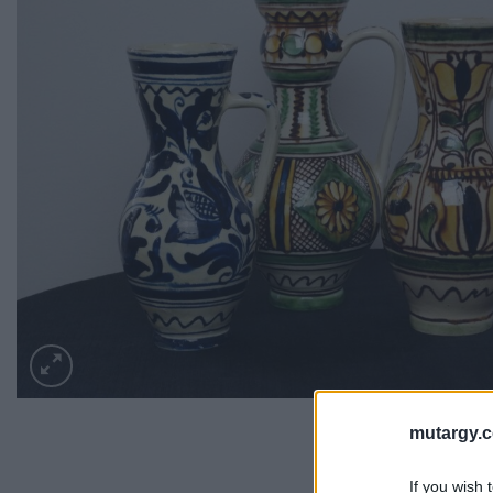
mutargy.
If you wish 