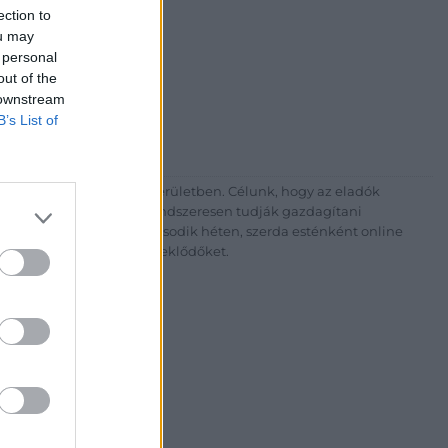
ection to
ou may
 personal
out of the
 downstream
B’s List of
gyujtokhaza.hu
nkat Budapesten, a II. kerületben. Célunk, hogy az eladók
yaikra, az eladók pedig rendszeresen tudják gazdagítani
 is rendezünk minden második héten, szerda esténként online
g várjuk szeretettel az érdeklődőket.