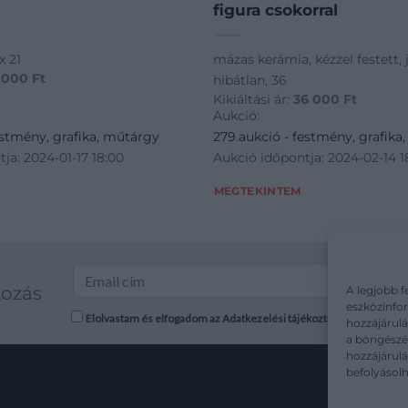
figura csokorral
x 21
mázas kerámia, kézzel festett, j
 000
Ft
hibátlan, 36
Kikiáltási ár:
36 000
Ft
Aukció:
estmény, grafika, műtárgy
279.aukció - festmény, grafika
ja: 2024-01-17 18:00
Aukció időpontja: 2024-02-14 1
MEGTEKINTEM
kozás
A legjobb f
eszközinfor
Elolvastam és elfogadom az Adatkezelési tájékoztatót: mutargy.co
hozzájárulá
a böngészés
hozzájárul
befolyásolh