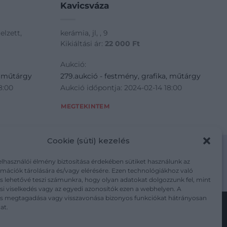
Kavicsváza
elzett,
kerámia, jl, , 9
Kikiáltási ár:
22 000
Ft
Aukció:
, műtárgy
279.aukció - festmény, grafika, műtárgy
8:00
Aukció időpontja: 2024-02-14 18:00
MEGTEKINTEM
Cookie (süti) kezelés
elhasználói élmény biztosítása érdekében sütiket használunk az
mációk tárolására és/vagy elérésére. Ezen technológiákhoz való
m/adatkezelesi-tajekoztato/
s lehetővé teszi számunkra, hogy olyan adatokat dolgozzunk fel, mint
i viselkedés vagy az egyedi azonosítók ezen a webhelyen. A
ás megtagadása vagy visszavonása bizonyos funkciókat hátrányosan
at.
Kövesse a műtárgy.com-ot