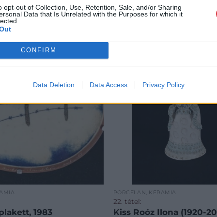
o opt-out of Collection, Use, Retention, Sale, and/or Sharing
ersonal Data that Is Unrelated with the Purposes for which it
lected.
Out
CONFIRM
Data Deletion
Data Access
Privacy Policy
ÁMIA
PORCELÁN, KERÁMIA
22. tétel:
 plakett, 1983
Kiss Roóz Ilona (1920-20