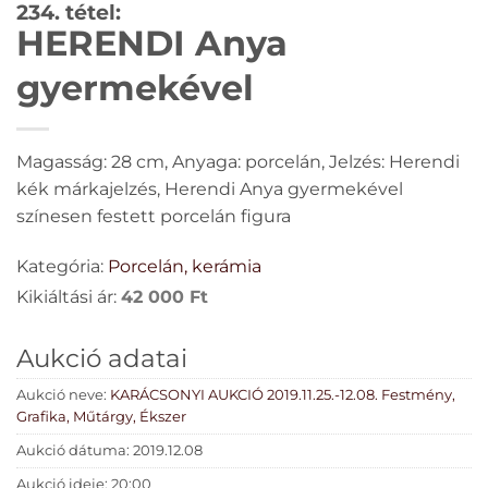
234. tétel:
HERENDI Anya
gyermekével
Magasság: 28 cm, Anyaga: porcelán, Jelzés: Herendi
kék márkajelzés, Herendi Anya gyermekével
színesen festett porcelán figura
Kategória:
Porcelán, kerámia
Kikiáltási ár:
42 000
Ft
Aukció adatai
Aukció neve:
KARÁCSONYI AUKCIÓ 2019.11.25.-12.08. Festmény,
Grafika, Műtárgy, Ékszer
Aukció dátuma: 2019.12.08
Aukció ideje: 20:00