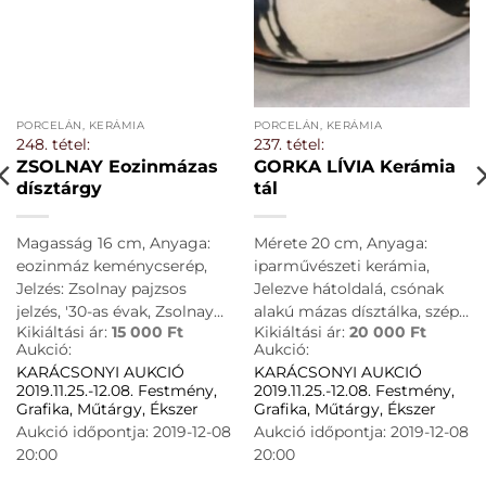
PORCELÁN, KERÁMIA
PORCELÁN, KERÁMIA
248. tétel:
237. tétel:
ZSOLNAY Eozinmázas
GORKA LÍVIA Kerámia
dísztárgy
tál
Magasság 16 cm, Anyaga:
Mérete 20 cm, Anyaga:
eozinmáz keménycserép,
iparművészeti kerámia,
Jelzés: Zsolnay pajzsos
Jelezve hátoldalá, csónak
jelzés, '30-as évak, Zsolnay
alakú mázas dísztálka, szép
Kikiáltási ár:
15 000
Ft
Kikiáltási ár:
20 000
Ft
eozinmázas dísztárgy
állpotban
Aukció:
Aukció:
KARÁCSONYI AUKCIÓ
KARÁCSONYI AUKCIÓ
2019.11.25.-12.08. Festmény,
2019.11.25.-12.08. Festmény,
Grafika, Műtárgy, Ékszer
Grafika, Műtárgy, Ékszer
Aukció időpontja: 2019-12-08
Aukció időpontja: 2019-12-08
20:00
20:00