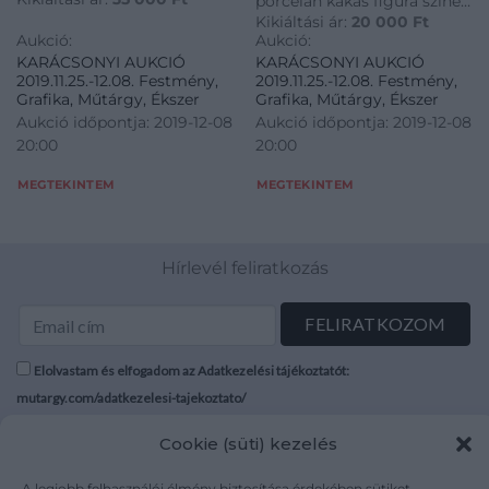
porcelán kakas figura színes
Kikiáltási ár:
20 000
Ft
pikkelymintás festéssel
Aukció:
Aukció:
KARÁCSONYI AUKCIÓ
KARÁCSONYI AUKCIÓ
2019.11.25.-12.08. Festmény,
2019.11.25.-12.08. Festmény,
Grafika, Műtárgy, Ékszer
Grafika, Műtárgy, Ékszer
Aukció időpontja: 2019-12-08
Aukció időpontja: 2019-12-08
20:00
20:00
MEGTEKINTEM
MEGTEKINTEM
Hírlevél feliratkozás
Elolvastam és elfogadom az Adatkezelési tájékoztatót:
mutargy.com/adatkezelesi-tajekoztato/
Cookie (süti) kezelés
Rólunk
Áraink
Médiaajánlat
ÁSZF
A legjobb felhasználói élmény biztosítása érdekében sütiket