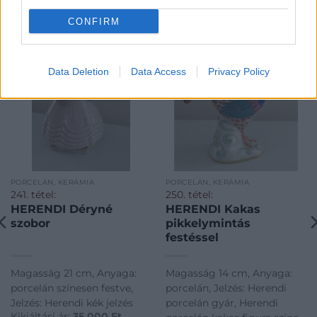
KAPCSOLÓDÓ MŰTÁRGYAK
CONFIRM
Data Deletion
Data Access
Privacy Policy
PORCELÁN, KERÁMIA
PORCELÁN, KERÁMIA
241. tétel:
250. tétel:
HERENDI Déryné
HERENDI Kakas
szobor
pikkelymintás
festéssel
Magasság 21 cm, Anyaga:
Magasság 14 cm, Anyaga:
porcelán színesen festve,
porcelán, Jelzés: Herendi
Jelzés: Herendi kék jelzés
porcelán gyár, Herendi
Kikiáltási ár:
35 000
Ft