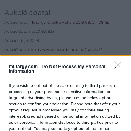
Aukció adatai
Aukció neve:
Műtárgy, Grafika Aukció 2019.08.12. - 08.18.
Aukció dátuma: 2019.08.18
Aukció ideje: 20:00
Aukció helye:
https://www.amordelarte.hu/aukciok/
Tételszám: 22
mutargy.com -
Do Not Process My Personal
Information
Eladó adatai
If you wish to opt-out of the sale, sharing to third parties, or
Eladó:
Amor Del Arte Galéria-
processing of your personal or sensitive information for
Aukciósház
targeted advertising by us, please use the below opt-out
Cím: Ráduly Zoltán
section to confirm your selection. Please note that after your
Amor Del Arte Kft.
opt-out request is processed you may continue seeing
Sopron
interest-based ads based on personal information utilized by
06202391066
us or personal information disclosed to third parties prior to
9400
your opt-out. You may separately opt-out of the further