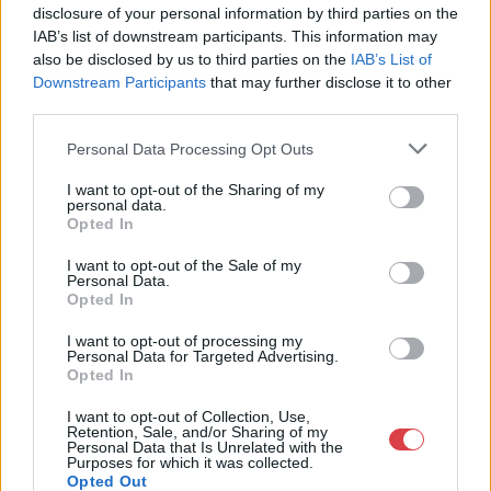
Telefon: 06202391066
disclosure of your personal information by third parties on the
IAB’s list of downstream participants. This information may
Weboldal:
also be disclosed by us to third parties on the
IAB’s List of
http://www.amordelarte.hu
Downstream Participants
that may further disclose it to other
Bemutatkozás: A cég főtevékenysége minden olyan
third parties.
tevékenység, mely kapcsolatban áll a festmények és műtárgyak
adás-vételével, bizományosi értékesítésével, festmények
Personal Data Processing Opt Outs
értékbecslésével és online aukciók szervezésével és
I want to opt-out of the Sharing of my
lebonyolításával. A weboldalon elérhetőek a cég által kínált
personal data.
festmények, és egy online aukciós felület is, mely által bárki
Opted In
számára lehetőség nyílik egy regisztráció után, hogy részt
vegyen a cég online aukcióin.
I want to opt-out of the Sale of my
Personal Data.
Opted In
GALÉRIA TOVÁBBI MŰTÁRGYAI
I want to opt-out of processing my
Personal Data for Targeted Advertising.
Opted In
I want to opt-out of Collection, Use,
Retention, Sale, and/or Sharing of my
Personal Data that Is Unrelated with the
Purposes for which it was collected.
Opted Out