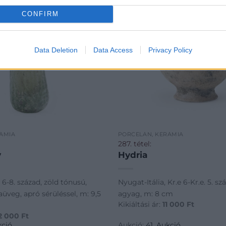
CONFIRM
Data Deletion
Data Access
Privacy Policy
ÁMIA
PORCELÁN, KERÁMIA
287. tétel:
y
Hydria
 6-8. század, zöld tónusú,
Nyugat-Itália, Kr.e 6-Kr.e. 5. sz
üveg, apró sérüléssel, m: 9,5
agyag, m: 8 cm
Kikiáltási ár:
11 000
Ft
2 000
Ft
kció
Aukció:
41. Aukció