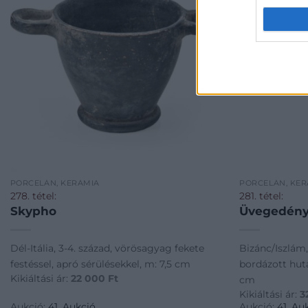
PORCELÁN, KERÁMIA
PORCELÁN, KER
278. tétel:
281. tétel:
Skypho
Üvegedén
Dél-Itália, 3-4. század, vörösagyag fekete
Bizánc/Iszlám,
festéssel, apró sérülésekkel, m: 7,5 cm
bordázott huta
Kikiáltási ár:
22 000
Ft
cm
Kikiáltási ár:
3
Aukció:
41. Aukció
Aukció:
41. Au