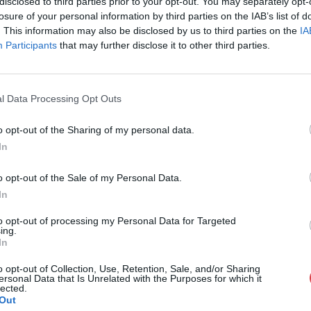
disclosed to third parties prior to your opt-out. You may separately opt-
Cím: Törő Tam
losure of your personal information by third parties on the IAB’s list of
Biksady Galéria
. This information may also be disclosed by us to third parties on the
IA
1055, Budapest
Participants
that may further disclose it to other third parties.
Telefon: 061/7
Weboldal:
htt
l Data Processing Opt Outs
GALÉRIA TOVÁBBI MŰTÁRGYAI
o opt-out of the Sharing of my personal data.
In
o opt-out of the Sale of my Personal Data.
In
to opt-out of processing my Personal Data for Targeted
ing.
In
o opt-out of Collection, Use, Retention, Sale, and/or Sharing
ersonal Data that Is Unrelated with the Purposes for which it
lected.
Out