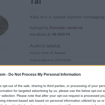
Tál
Itália, Kr.e .4. század, égetett vörösagya
Kategória:
Porcelán, kerámia
Kikiáltási ár:
16 000
Ft
Aukció adatai
Aukció neve:
41. Aukció
Aukció dátuma: 2017.03.08
Aukció ideje: 18:00
com -
Do Not Process My Personal Information
Aukció helye: 1055 Budapest, Falk Miksa utca 24-2
Tételszám: 289
to opt-out of the sale, sharing to third parties, or processing of your per
formation for targeted advertising by us, please use the below opt-out s
Eladó adatai
r selection. Please note that after your opt-out request is processed y
eing interest-based ads based on personal information utilized by us or
Eladó:
Biksady