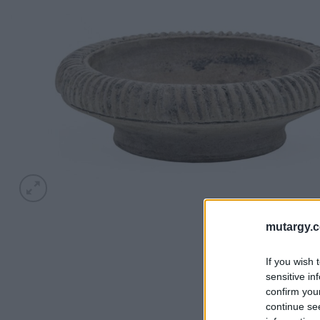
mutargy.
If you wish 
sensitive in
confirm you
continue se