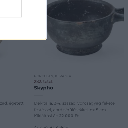
PORCELÁN, KERÁMIA
282. tétel:
Skypho
ázad, égetett
Dél-Itália, 3-4. század, vörösagyag fekete
festéssel, apró sérülésekkel, m: 5 cm
Kikiáltási ár:
22 000
Ft
Aukció:
41. Aukció