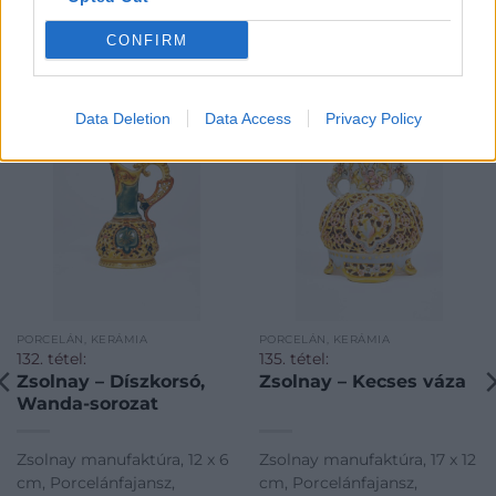
CONFIRM
KAPCSOLÓDÓ MŰTÁRGYAK
Data Deletion
Data Access
Privacy Policy
PORCELÁN, KERÁMIA
PORCELÁN, KERÁMIA
132. tétel:
135. tétel:
Zsolnay – Díszkorsó,
Zsolnay – Kecses váza
Wanda-sorozat
Zsolnay manufaktúra, 12 x 6
Zsolnay manufaktúra, 17 x 12
cm, Porcelánfajansz,
cm, Porcelánfajansz,