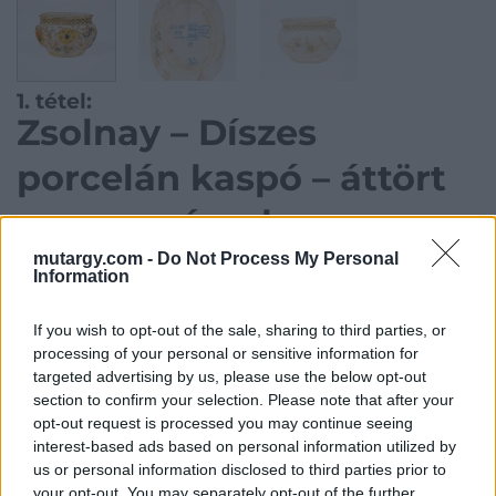
1. tétel:
Zsolnay – Díszes
porcelán kaspó – áttört
peremezéssel
mutargy.com -
Do Not Process My Personal
Information
Zsolnay manufaktúra, 7 x 9 x 6 cm, Porcelánfajansz-
palástján díszfestéssel, 1870- es évek
If you wish to opt-out of the sale, sharing to third parties, or
processing of your personal or sensitive information for
Kategória:
Porcelán, kerámia
targeted advertising by us, please use the below opt-out
section to confirm your selection. Please note that after your
Kikiáltási ár:
20 000
Ft
opt-out request is processed you may continue seeing
interest-based ads based on personal information utilized by
Aukció adatai
us or personal information disclosed to third parties prior to
your opt-out. You may separately opt-out of the further