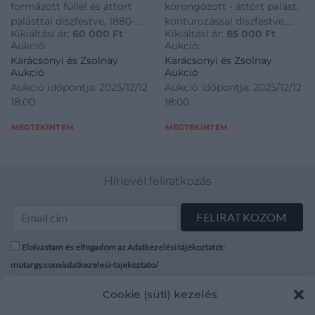
formázott füllel és áttört
korongozott - áttört palást,
palásttal díszfestve, 1880-
kontúrozással diszfestve,
Kikiáltási ár:
60 000
Ft
Kikiáltási ár:
85 000
Ft
1890
1885 - 1890
Aukció:
Aukció:
Karácsonyi és Zsolnay
Karácsonyi és Zsolnay
Aukció
Aukció
Aukció időpontja: 2025/12/12
Aukció időpontja: 2025/12/12
18:00
18:00
MEGTEKINTEM
MEGTEKINTEM
Hírlevél feliratkozás
Elolvastam és elfogadom az Adatkezelési tájékoztatót:
mutargy.com/adatkezelesi-tajekoztato/
Cookie (süti) kezelés
Rólunk
Áraink