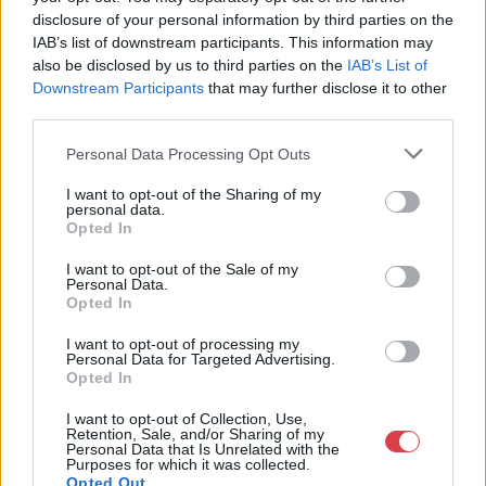
Aukció neve:
Karácsonyi és Zsolnay Aukció
disclosure of your personal information by third parties on the
IAB’s list of downstream participants. This information may
Aukció dátuma: 2025.12.12
also be disclosed by us to third parties on the
IAB’s List of
Aukció ideje: 18:00
Downstream Participants
that may further disclose it to other
third parties.
Aukció helye: Öttevény, Földváry Kastély
Tételszám: 1
Personal Data Processing Opt Outs
I want to opt-out of the Sharing of my
Eladó adatai
personal data.
Opted In
Eladó:
Földváry Aukciósház
I want to opt-out of the Sale of my
Personal Data.
Weboldal:
Opted In
https://foldvaryaukcio.hu/
I want to opt-out of processing my
GALÉRIA TOVÁBBI MŰTÁRGYAI
Personal Data for Targeted Advertising.
Opted In
I want to opt-out of Collection, Use,
Retention, Sale, and/or Sharing of my
Personal Data that Is Unrelated with the
Purposes for which it was collected.
Opted Out