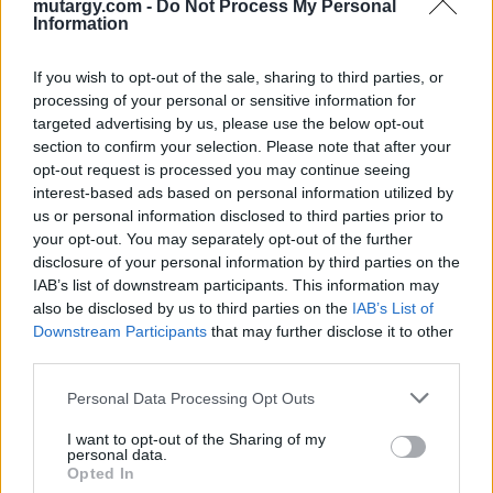
Kikiáltási ár:
300 000
Ft
mutargy.com -
Do Not Process My Personal
Information
Aukció adatai
If you wish to opt-out of the sale, sharing to third parties, or
processing of your personal or sensitive information for
Aukció neve:
Műtárgy, Grafika Aukció 2019.08.12. - 08.18.
targeted advertising by us, please use the below opt-out
Aukció dátuma: 2019.08.18
section to confirm your selection. Please note that after your
opt-out request is processed you may continue seeing
Aukció ideje: 20:00
interest-based ads based on personal information utilized by
Aukció helye:
https://www.amordelarte.hu/aukciok/
us or personal information disclosed to third parties prior to
your opt-out. You may separately opt-out of the further
Tételszám: 6
disclosure of your personal information by third parties on the
IAB’s list of downstream participants. This information may
Eladó adatai
also be disclosed by us to third parties on the
IAB’s List of
Downstream Participants
that may further disclose it to other
Eladó:
Amor Del Arte Galéria-
third parties.
Aukciósház
Personal Data Processing Opt Outs
Cím: Ráduly Zoltán
Amor Del Arte Kft.
I want to opt-out of the Sharing of my
Sopron
personal data.
06202391066
Opted In
9400