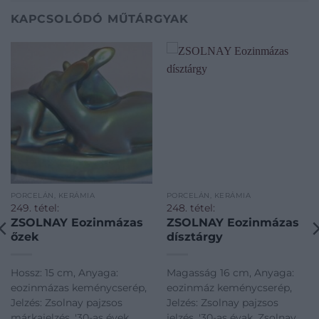
KAPCSOLÓDÓ MŰTÁRGYAK
PORCELÁN, KERÁMIA
PORCELÁN, KERÁMIA
249. tétel:
248. tétel:
ZSOLNAY Eozinmázas
ZSOLNAY Eozinmázas
őzek
dísztárgy
Hossz: 15 cm, Anyaga:
Magasság 16 cm, Anyaga:
eozinmázas keménycserép,
eozinmáz keménycserép,
Jelzés: Zsolnay pajzsos
Jelzés: Zsolnay pajzsos
márkajelzés, '30-as évek,
jelzés, '30-as évak, Zsolnay