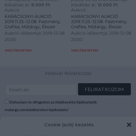
Kikiáltási ár:
8 000
Ft
Kikiáltási ár:
15 000
Ft
Fekvő őzek talapzaton
eozinmázas dísztárgy
Aukció:
Aukció:
eozinmázzal
KARÁCSONYI AUKCIÓ
KARÁCSONYI AUKCIÓ
2019.11.25.-12.08. Festmény,
2019.11.25.-12.08. Festmény,
Grafika, Műtárgy, Ékszer
Grafika, Műtárgy, Ékszer
Aukció időpontja: 2019-12-08
Aukció időpontja: 2019-12-08
20:00
20:00
MEGTEKINTEM
MEGTEKINTEM
Hírlevél feliratkozás
Elolvastam és elfogadom az Adatkezelési tájékoztatót:
mutargy.com/adatkezelesi-tajekoztato/
Cookie (süti) kezelés
Rólunk
Áraink
Médiaajánlat
ÁSZF