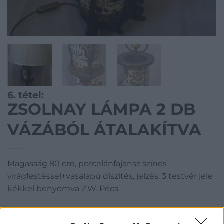
6. tétel:
ZSOLNAY LÁMPA 2 DB
VÁZÁBÓL ÁTALAKÍTVA
Magasság 80 cm, porcelánfajansz színes
virágfestéssel+vasalapú díszítés, jelzés: 3 testvér jele
kékkel benyomva Z.W. Pécs
Kategória:
Porcelán, kerámia