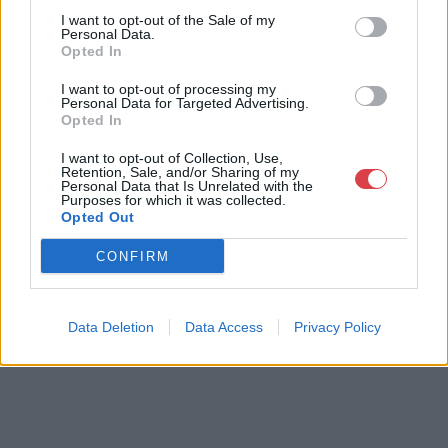
I want to opt-out of the Sale of my
Telefon: 06202391066
Personal Data.
Opted In
Weboldal:
http://www.amordelarte.hu
I want to opt-out of processing my
Personal Data for Targeted Advertising.
Bemutatkozás: A cég főtevékenysége minden olyan
Opted In
tevékenység, mely kapcsolatban áll a festmények és műtárgyak
adás-vételével, bizományosi értékesítésével, festmények
I want to opt-out of Collection, Use,
értékbecslésével és online aukciók szervezésével és
Retention, Sale, and/or Sharing of my
Personal Data that Is Unrelated with the
lebonyolításával. A weboldalon elérhetőek a cég által kínált
Purposes for which it was collected.
festmények, és egy online aukciós felület is, mely által bárki
Opted Out
számára lehetőség nyílik egy regisztráció után, hogy részt
vegyen a cég online aukcióin.
CONFIRM
GALÉRIA TOVÁBBI MŰTÁRGYAI
Data Deletion
Data Access
Privacy Policy