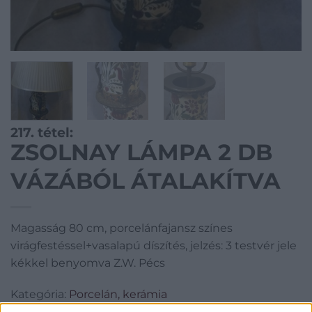
217. tétel:
ZSOLNAY LÁMPA 2 DB
VÁZÁBÓL ÁTALAKÍTVA
Magasság 80 cm, porcelánfajansz színes
virágfestéssel+vasalapú díszítés, jelzés: 3 testvér jele
kékkel benyomva Z.W. Pécs
Kategória:
Porcelán, kerámia