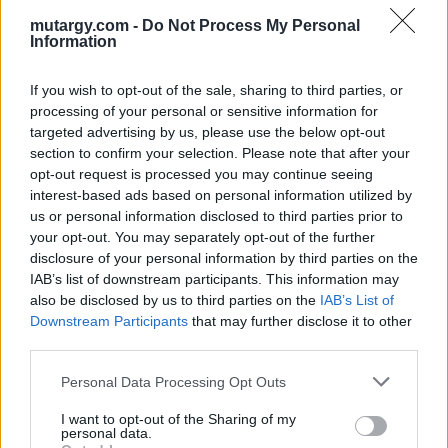
Kikiáltási ár:
300 000
Ft
mutargy.com -
Do Not Process My Personal
Information
Aukció adatai
If you wish to opt-out of the sale, sharing to third parties, or
Aukció neve:
KARÁCSONYI AUKCIÓ 2019.11.25.-12.08. Festmény,
processing of your personal or sensitive information for
Grafika, Műtárgy, Ékszer
targeted advertising by us, please use the below opt-out
Aukció dátuma: 2019.12.08
section to confirm your selection. Please note that after your
opt-out request is processed you may continue seeing
Aukció ideje: 20:00
interest-based ads based on personal information utilized by
Aukció helye:
https://www.amordelarte.hu/aukciok/
us or personal information disclosed to third parties prior to
your opt-out. You may separately opt-out of the further
Tételszám: 217
disclosure of your personal information by third parties on the
IAB’s list of downstream participants. This information may
Eladó adatai
also be disclosed by us to third parties on the
IAB’s List of
Downstream Participants
that may further disclose it to other
Eladó:
Amor Del Arte Galéria-
third parties.
Aukciósház
Personal Data Processing Opt Outs
Cím: Ráduly Zoltán
Amor Del Arte Kft.
I want to opt-out of the Sharing of my
Sopron
personal data.
06202391066