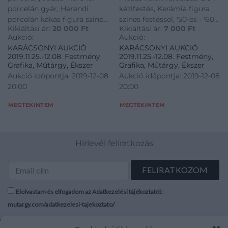
porcelán gyár, Herendi
kézifestés, Kerámia figura
porcelán kakas figura színes
színes festéssel, '50-es - '60-
Kikiáltási ár:
20 000
Ft
Kikiáltási ár:
7 000
Ft
pikkelymintás festéssel
as évek terméke, eredeti
Aukció:
Aukció:
gyári etikett cédula
KARÁCSONYI AUKCIÓ
KARÁCSONYI AUKCIÓ
2019.11.25.-12.08. Festmény,
2019.11.25.-12.08. Festmény,
Grafika, Műtárgy, Ékszer
Grafika, Műtárgy, Ékszer
Aukció időpontja: 2019-12-08
Aukció időpontja: 2019-12-08
20:00
20:00
MEGTEKINTEM
MEGTEKINTEM
Hírlevél feliratkozás
Elolvastam és elfogadom az Adatkezelési tájékoztatót:
mutargy.com/adatkezelesi-tajekoztato/