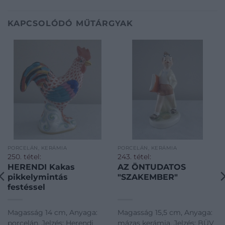
KAPCSOLÓDÓ MŰTÁRGYAK
PORCELÁN, KERÁMIA
PORCELÁN, KERÁMIA
250. tétel:
243. tétel:
HERENDI Kakas
AZ ÖNTUDATOS
pikkelymintás
"SZAKEMBER"
festéssel
Magasság 14 cm, Anyaga:
Magasság 15,5 cm, Anyaga:
porcelán, Jelzés: Herendi
mázas kerámia, Jelzés: BÜV