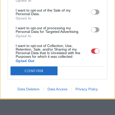
Opted In
9400
I want to opt-out of the Sale of my
Telefon: 06202391066
Personal Data.
Opted In
Weboldal:
http://www.amordelarte.hu
I want to opt-out of processing my
Personal Data for Targeted Advertising.
Bemutatkozás: A cég főtevékenysége minden olyan
Opted In
tevékenység, mely kapcsolatban áll a festmények és műtárgyak
adás-vételével, bizományosi értékesítésével, festmények
I want to opt-out of Collection, Use,
értékbecslésével és online aukciók szervezésével és
Retention, Sale, and/or Sharing of my
Personal Data that Is Unrelated with the
lebonyolításával. A weboldalon elérhetőek a cég által kínált
Purposes for which it was collected.
festmények, és egy online aukciós felület is, mely által bárki
Opted Out
számára lehetőség nyílik egy regisztráció után, hogy részt
vegyen a cég online aukcióin.
CONFIRM
GALÉRIA TOVÁBBI MŰTÁRGYAI
Data Deletion
Data Access
Privacy Policy