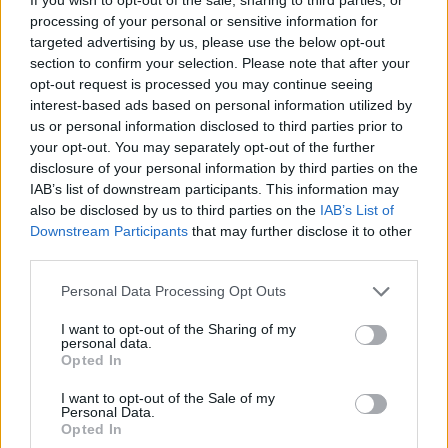
processing of your personal or sensitive information for
Aukció helye:
https://www.amordelarte.hu/aukciok/
targeted advertising by us, please use the below opt-out
Tételszám: 20
section to confirm your selection. Please note that after your
opt-out request is processed you may continue seeing
interest-based ads based on personal information utilized by
Eladó adatai
us or personal information disclosed to third parties prior to
your opt-out. You may separately opt-out of the further
Eladó:
Amor Del Arte Galéria-
disclosure of your personal information by third parties on the
Aukciósház
IAB’s list of downstream participants. This information may
Cím: Ráduly Zoltán
also be disclosed by us to third parties on the
IAB’s List of
Amor Del Arte Kft.
Downstream Participants
that may further disclose it to other
Sopron
third parties.
06202391066
9400
Personal Data Processing Opt Outs
Telefon: 06202391066
I want to opt-out of the Sharing of my
personal data.
Weboldal:
Opted In
http://www.amordelarte.hu
I want to opt-out of the Sale of my
Bemutatkozás: A cég főtevékenysége minden olyan
Personal Data.
tevékenység, mely kapcsolatban áll a festmények és műtárgyak
Opted In
adás-vételével, bizományosi értékesítésével, festmények