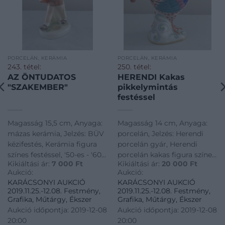
PORCELÁN, KERÁMIA
PORCELÁN, KERÁMIA
243. tétel:
250. tétel:
AZ ÖNTUDATOS
HERENDI Kakas
"SZAKEMBER"
pikkelymintás
festéssel
Magasság 15,5 cm, Anyaga:
Magasság 14 cm, Anyaga:
mázas kerámia, Jelzés: BÜV
porcelán, Jelzés: Herendi
kézifestés, Kerámia figura
porcelán gyár, Herendi
színes festéssel, '50-es - '60-
porcelán kakas figura színes
Kikiáltási ár:
7 000
Ft
Kikiáltási ár:
20 000
Ft
as évek terméke, eredeti
pikkelymintás festéssel
Aukció:
Aukció:
gyári etikett cédula
KARÁCSONYI AUKCIÓ
KARÁCSONYI AUKCIÓ
2019.11.25.-12.08. Festmény,
2019.11.25.-12.08. Festmény,
Grafika, Műtárgy, Ékszer
Grafika, Műtárgy, Ékszer
Aukció időpontja: 2019-12-08
Aukció időpontja: 2019-12-08
20:00
20:00