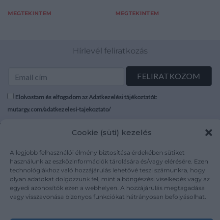
MEGTEKINTEM
MEGTEKINTEM
Hírlevél feliratkozás
Elolvastam és elfogadom az Adatkezelési tájékoztatót:
mutargy.com/adatkezelesi-tajekoztato/
Cookie (süti) kezelés
Rólunk
Áraink
Médiaajánlat
ÁSZF
A legjobb felhasználói élmény biztosítása érdekében sütiket
Karrier
Adatvédelem
használunk az eszközinformációk tárolására és/vagy elérésére. Ezen
technológiákhoz való hozzájárulás lehetővé teszi számunkra, hogy
Kapcsolat
Impresszum
olyan adatokat dolgozzunk fel, mint a böngészési viselkedés vagy az
egyedi azonosítók ezen a webhelyen. A hozzájárulás megtagadása
vagy visszavonása bizonyos funkciókat hátrányosan befolyásolhat.
Kövesse a műtárgy.com-ot