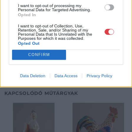
értékbecslésével és online aukciók szervezésével és
I want to opt-out of processing my
lebonyolításával. A weboldalon elérhetőek a cég által kínált
Personal Data for Targeted Advertising.
Opted In
festmények, és egy online aukciós felület is, mely által bárki
számára lehetőség nyílik egy regisztráció után, hogy részt
I want to opt-out of Collection, Use,
vegyen a cég online aukcióin.
Retention, Sale, and/or Sharing of my
Personal Data that Is Unrelated with the
Purposes for which it was collected.
GALÉRIA TOVÁBBI MŰTÁRGYAI
Opted Out
CONFIRM
Data Deletion
Data Access
Privacy Policy
KAPCSOLÓDÓ MŰTÁRGYAK