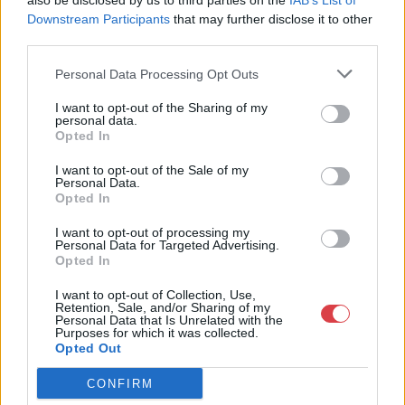
also be disclosed by us to third parties on the
IAB’s List of
Weboldal:
Downstream Participants
that may further disclose it to other
http://www.nagyhazi.hu
third parties.
Bemutatkozás: Magas színvonalú festmények és műtárgyak,
Personal Data Processing Opt Outs
bútorok, szőnyegek, üveg, porcelán és ezüst tárgyak, ékszerek,
néprajzi tárgyak értékesítése és aukcionálása. Hagyatékok és
I want to opt-out of the Sharing of my
gyűjtemények árverezése. Ingyenes értékbecslés. Árveréseinkre
personal data.
a tárgyfelvétel folyamatos.
Opted In
I want to opt-out of the Sale of my
GALÉRIA TOVÁBBI MŰTÁRGYAI
Personal Data.
Opted In
I want to opt-out of processing my
Personal Data for Targeted Advertising.
Opted In
I want to opt-out of Collection, Use,
Retention, Sale, and/or Sharing of my
Personal Data that Is Unrelated with the
Purposes for which it was collected.
KAPCSOLÓDÓ MŰTÁRGYAK
Opted Out
CONFIRM