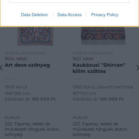
Data Deletion
Data Access
Privacy Policy
SZOBOR, KISPLASZTIKA
SZOBOR, KISPLASZTIKA
1624. tétel:
1621. tétel:
Art deco szőnyeg
Kaukázusi "Shirvan"
kilim szőttes
1900 körül
1900 körül, szövött technika
198*295 cm
167*150 cm
Kikiáltási ár:
150 000
Ft
Kikiáltási ár:
120 000
Ft
Aukció:
Aukció:
222. Fajansz, keleti és
222. Fajansz, keleti és
művészeti tárgyak, bútor,
művészeti tárgyak, bútor,
szőnyeg
szőnyeg