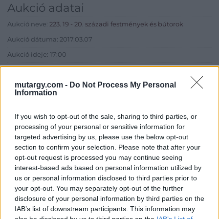
Aukció adatai
Aukció neve:
223. 19 - 20. századi festmények és bútorok
Aukció dátuma: 2017.03.07
Aukció ideje: 17:00
Aukció helye: Budapest, Balaton utca 8.
mutargy.com -
Do Not Process My Personal
Tételszám: 293
Information
Eladó adatai
If you wish to opt-out of the sale, sharing to third parties, or
processing of your personal or sensitive information for
Eladó:
Nagyházi Galéria és
targeted advertising by us, please use the below opt-out
Aukciósház
section to confirm your selection. Please note that after your
opt-out request is processed you may continue seeing
Cím: Müller Márta
Nagyházi Galéria és Aukciósház
interest-based ads based on personal information utilized by
Kft.
us or personal information disclosed to third parties prior to
1055 Budapest, Balaton utca 8.
your opt-out. You may separately opt-out of the further
disclosure of your personal information by third parties on the
Telefon: +361 475 6000 +361
IAB’s list of downstream participants. This information may
4756005