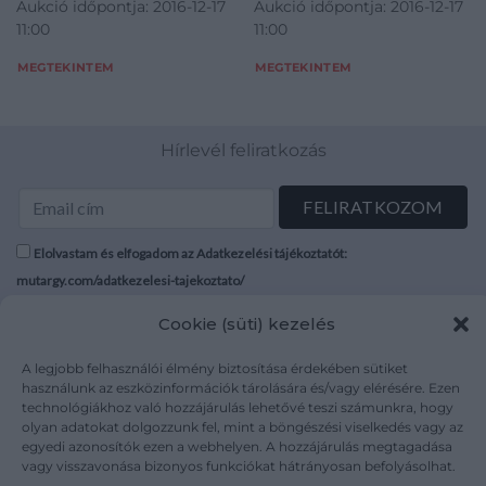
Aukció időpontja: 2016-12-17
Aukció időpontja: 2016-12-17
11:00
11:00
MEGTEKINTEM
MEGTEKINTEM
Hírlevél feliratkozás
Elolvastam és elfogadom az Adatkezelési tájékoztatót:
mutargy.com/adatkezelesi-tajekoztato/
Cookie (süti) kezelés
Rólunk
Áraink
Médiaajánlat
ÁSZF
A legjobb felhasználói élmény biztosítása érdekében sütiket
Karrier
Adatvédelem
használunk az eszközinformációk tárolására és/vagy elérésére. Ezen
technológiákhoz való hozzájárulás lehetővé teszi számunkra, hogy
Kapcsolat
Impresszum
olyan adatokat dolgozzunk fel, mint a böngészési viselkedés vagy az
egyedi azonosítók ezen a webhelyen. A hozzájárulás megtagadása
vagy visszavonása bizonyos funkciókat hátrányosan befolyásolhat.